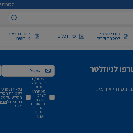
לקוחות ע
מוצרי חשמל
מכונות כביסה
מדיח כלים
למטבח ולבית
ומייבשים
פו לניוזלטר
אימייל
מאשר/ת
להשתמש
במידע
ם בטוח לא רוצים
בשליחת פרטיי,
שמסרתי
לשמירת המידע 
לצרכי
המידע של אלמ
הודעות
בהתאם ל
מדינ
ופרסומות
אלמ.
כמפורט
בתקנון
האתר