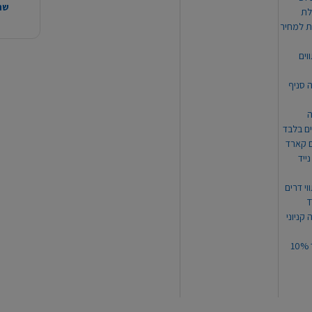
שהמ
ת למחיר
וים
ה סניף
ה
ים בלבד
ים קארד
ייד
וי דרים
 קניוני
תקנון קופון עד 10%