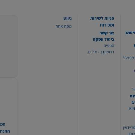
פניות לשירות
ניווט
ומכירות
מפת אתר
ימוש
צור קשר
ביטול עסקה
סניפים
דרושים ב - א.ל.מ.
יר
ות
ע
 מוצרי KING
המח
ריידאין
ההנחות
וי Dream