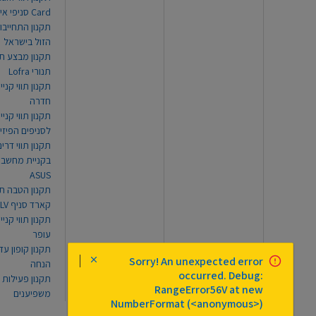
Card סניפי אילת
תקנון התחייבו
הזול בישראל
תקנון מבצע תו
תנורי Lofra
תקנון תווי קניי
חדרה
תקנון תווי קניי
לסניפים הפיזי
תקנון תווי דר
בקניית מחשב נ
ASUS
תקנון הטבה תו
קארד סניף TLV
תקנון תווי קנייה
עופר
Sorry! An unexpected error
הנחה
occurred. Debug:
תקנון פעילות
RangeError56V at new
משפיענים
NumberFormat (<anonymous>)