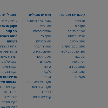
קטגוריות מובילות
מוצרים מובילים
חשוב לדעת
טלוויזיות
שואבי אבק רובוטיים
אודות א.ל.מ
מקררים
מזגן עילי
תקנון תנאי ש
מכונות כביסה
שעונים חכמים
צור קשר
מייבשי כביסה
מיקרוגל
פנייה לשירות
מסכי מחשב
מזגים ניידים
לקוחות
מיזוג ומוצרי אקלים
מאוורר תקרה
שירות לקוחות 8999*
מוצרים קטנים לבית
מחשבים ניידים
ביטול עסקה
ולמטבח
מכונות קפה
הצהרת נגישות
יופי וטיפוח
מיקסרים
תקנון טלגרם
סמארטפונים
אייפון
תקנון ניוזלטר
שואבי אבק
גלקסי
תקנון הצע מח
מקפיאים
אוזניות
מדיניות פרטי
מקרר מקפיא תחתון
ואבטחת מיד
מקרר 4 דלתות
תקנון
כיריים גז
במחיר נמוך
קורקינט חשמלי
בהתחייבות
תקנון תוכנית ט
תקנון תו