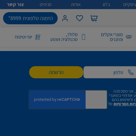
יסקיים
בלוג
אודות
סניפים
צור קשר
הזמנה טלפונית 8999*
מוצרי אקלים
סלולר,
יופי וטיפוח
ומזגנים
טכנולוגיה ושמע
הרשמה
 אני מסכים/ה
אודותיי במאגרי
 ולשימוש בהם
יות הפרטיות
של