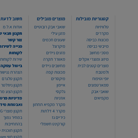
קטגוריות מובילות
מוצרים מובילים
חשוב לדעת
טלוויזיות
שואבי אבק רובוטיים
אודות א.ל.מ
מקררים
מזגן עילי
תקנון תנאי ש
מכונות כביסה
שעונים חכמים
צור קשר
מייבשי כביסה
מיקרוגל
פנייה לשירות
מסכי מחשב
מזגים ניידים
לקוחות
מיזוג ומוצרי אקלים
מאוורר תקרה
שירות לקוחות 8999*
מוצרים קטנים לבית
מחשבים ניידים
ביטול עסקה
ולמטבח
מכונות קפה
הצהרת נגישות
יופי וטיפוח
מיקסרים
תקנון טלגרם
סמארטפונים
אייפון
תקנון ניוזלטר
שואבי אבק
גלקסי
תקנון הצע מח
מקפיאים
אוזניות
מדיניות פרטי
מקרר מקפיא תחתון
ואבטחת מיד
מקרר 4 דלתות
תקנון
כיריים גז
במחיר נמוך
קורקינט חשמלי
בהתחייבות
תקנון תוכנית ט
תקנון תו