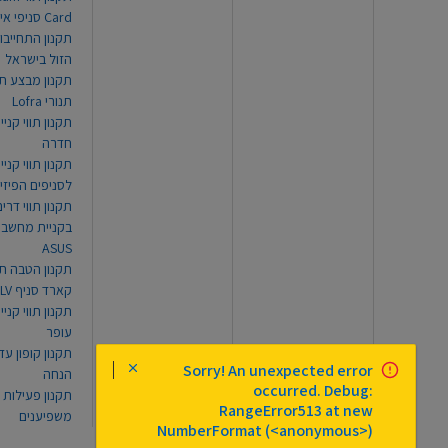
Card סניפי אילת
תקנון התחייבו
הזול בישראל
תקנון מבצע תו
תנורי Lofra
תקנון תווי קניי
חדרה
תקנון תווי קניי
לסניפים הפיזי
תקנון תווי דר
בקניית מחשב נ
ASUS
תקנון הטבה תו
קארד סניף TLV
תקנון תווי קנייה
עופר
Sorry! An unexpected error
הנחה
occurred. Debug:
תקנון פעילות
RangeError513 at new
משפיענים
NumberFormat (<anonymous>)