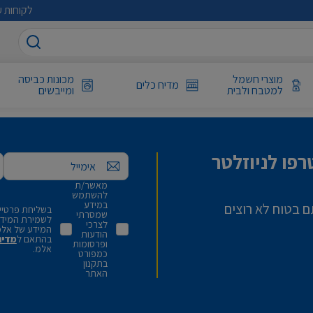
לקוחות ע
מוצרי חשמל
מכונות כביסה
מדיח כלים
למטבח ולבית
ומייבשים
פו לניוזלטר
אימייל
מאשר/ת
להשתמש
במידע
ם בטוח לא רוצים
בשליחת פרטיי,
שמסרתי
לשמירת המידע 
לצרכי
המידע של אלמ
הודעות
בהתאם ל
מדינ
ופרסומות
אלמ.
כמפורט
בתקנון
האתר