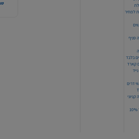
שהמ
ת למחיר
וים
ה סניף
ה
ים בלבד
ים קארד
ייד
וי דרים
 קניוני
תקנון קופון עד 10%