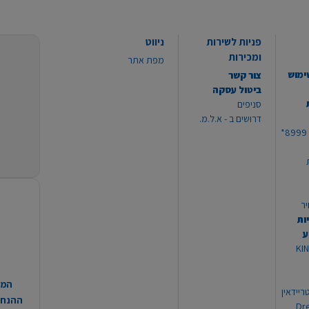
פניות לשירות
ניווט
ומכירות
מפת אתר
ימוש
צור קשר
ביטול עסקה
סניפים
דרושים ב - א.ל.מ.
יר
ות
ע
 מוצרי KING
המח
ריידאין
ההנחות
וי Dream