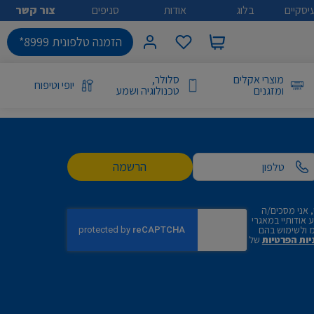
יסקיים
בלוג
אודות
סניפים
צור קשר
הזמנה טלפונית 8999*
מוצרי אקלים
סלולר,
יופי וטיפוח
ומזגנים
טכנולוגיה ושמע
הרשמה
 אני מסכים/ה
אודותיי במאגרי
 ולשימוש בהם
יות הפרטיות
של