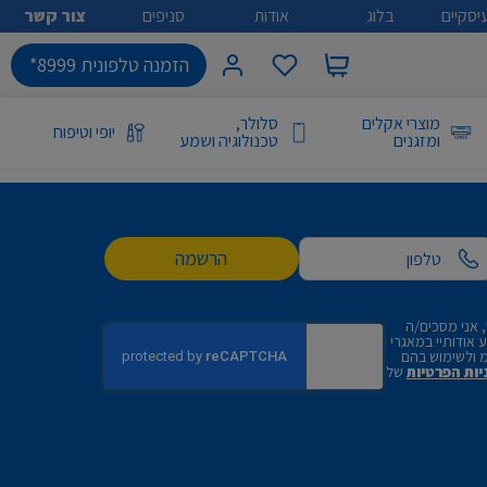
יסקיים
בלוג
אודות
סניפים
צור קשר
הזמנה טלפונית 8999*
מוצרי אקלים
סלולר,
יופי וטיפוח
ומזגנים
טכנולוגיה ושמע
הרשמה
 אני מסכים/ה
אודותיי במאגרי
 ולשימוש בהם
יות הפרטיות
של