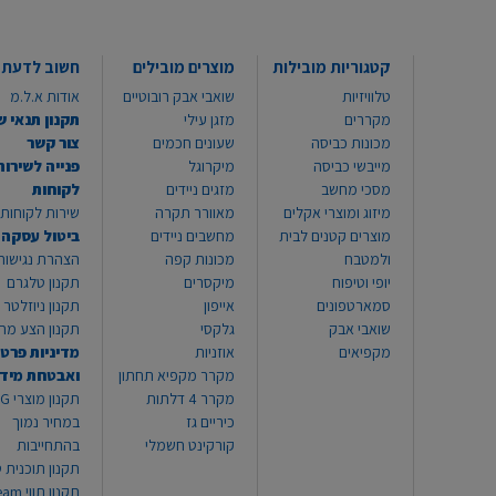
קטגוריות מובילות
מוצרים מובילים
חשוב לדעת
טלוויזיות
שואבי אבק רובוטיים
אודות א.ל.מ
מקררים
מזגן עילי
תקנון תנאי ש
מכונות כביסה
שעונים חכמים
צור קשר
מייבשי כביסה
מיקרוגל
פנייה לשירות
מסכי מחשב
מזגים ניידים
לקוחות
מיזוג ומוצרי אקלים
מאוורר תקרה
שירות לקוחות 8999*
מוצרים קטנים לבית
מחשבים ניידים
ביטול עסקה
ולמטבח
מכונות קפה
הצהרת נגישות
יופי וטיפוח
מיקסרים
תקנון טלגרם
סמארטפונים
אייפון
תקנון ניוזלטר
שואבי אבק
גלקסי
תקנון הצע מח
מקפיאים
אוזניות
מדיניות פרטי
מקרר מקפיא תחתון
ואבטחת מיד
מקרר 4 דלתות
תקנון
כיריים גז
במחיר נמוך
קורקינט חשמלי
בהתחייבות
תקנון תוכנית ט
תקנון תו