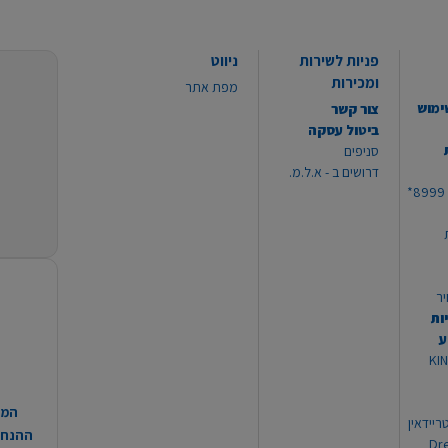
פניות לשירות
ניווט
ומכירות
מפת אתר
ימוש
צור קשר
ביטול עסקה
סניפים
דרושים ב - א.ל.מ.
יר
ות
ע
 מוצרי KING
המח
ריידאין
ההנחות
וי Dream