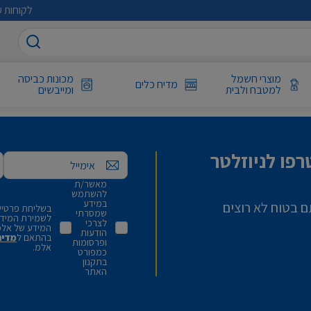
לקוחות ע
מוצרי חשמל
מכונות כביסה
מדיח כלים
למטבח ולבית
ומייבשים
פו לניוזלטר
אימייל
מאשר/ת
להשתמש
במידע
ם בטוח לא רוצים
בשליחת פרטיי,
שמסרתי
לשמירת המידע 
לצרכי
המידע של אלמ
הודעות
בהתאם ל
מדינ
ופרסומות
אלמ.
כמפורט
בתקנון
האתר