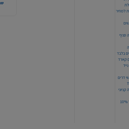
שהמ
ת למחיר
וים
ה סניף
ה
ים בלבד
ים קארד
ייד
וי דרים
 קניוני
תקנון קופון עד 10%