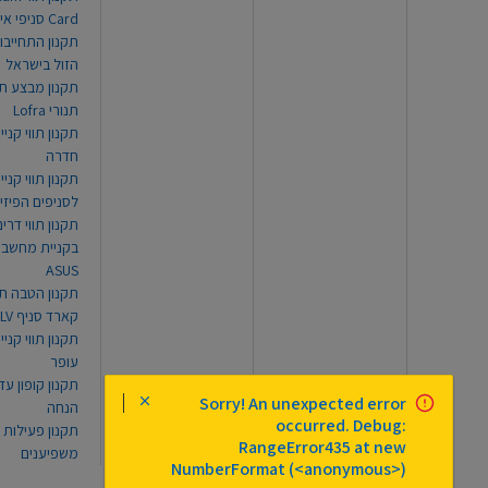
Card סניפי אילת
תקנון התחייבו
הזול בישראל
תקנון מבצע תו
תנורי Lofra
תקנון תווי קניי
חדרה
תקנון תווי קניי
לסניפים הפיזי
תקנון תווי דר
בקניית מחשב נ
ASUS
תקנון הטבה תו
קארד סניף TLV
תקנון תווי קנייה
עופר
Sorry! An unexpected error
הנחה
occurred. Debug:
תקנון פעילות
RangeError435 at new
משפיענים
NumberFormat (<anonymous>)