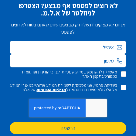
לא רוצים לפספס אף מבצע? הצטרפו
לניוזלטר של א.ל.מ.
אנחנו לא מציקים :) נשלח רק מבצעים שווים שאתם בטוח לא רוצים
לפספס
אימייל
מאשר/ת להשתמש במידע שמסרתי לצרכי הודעות ופרסומות
כמפורט בתקנון האתר
בשליחת פרטיי, אני מסכים/ה לשמירת המידע אודותיי במאגרי המידע
של אלמ ולשימוש בהם בהתאם ל
מדיניות הפרטיות
של אלמ.
הרשמה