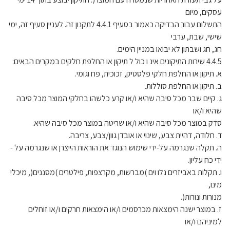
עסקים, מיום
התשלום עבור הבדיקה כאמור בסעיף 4.4.1 לתקנון זה. לעניין סעיף זה, ימי
שישי, שבת, ערבי
חג, חג ושבתון לא יבואו במניין הימים.
4.4.5 שירות התיקונים אינ ו כול ל תיקון או החלפת חלקים במקרים הבאים:
א. תיקון או החלפת חלקי פלסטיק, זכוכית, פח וגומי.
ב. תיקון או החלפת סוללות.
ג. קיים שבר מכל סיבה שהיא ו/או קרע כלשהו בחלקי המוצר מכל סיבה
שהיא ו/או
סדק במוצר מכל סיבה שהיא ו/או שריטה במוצר מכל סיבה שהיא.
ד. חלודה, דהיית צבע, שינוי או אובדן גוון/צבע, צריבה.
ה. תקלה שנגרמה על-ידי שימוש הנוגד את הוראות הייצרן או שנגרמה על -
ידי כח עליון.
ו. תקלות באביזרים נלו וים )מברשות, מקרצפות, פילטרים )מסננים(, מיכלי
מים,
מנורות ונורות(.
ז. במוצר ישנה הימצאות מכרסמים ו/או הימצאות חרקים ו/או זוחלים
למיניהם ו/או