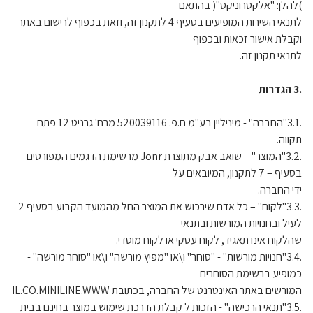
)להלן: "אלקטרוניקס"( בהתאם
לתנאי השירות המופיעים בסעיף 4 לתקנון זה, וזאת בכפוף לרישום באתר
וקבלת אישור זכאות ובכפוף
לתנאי תקנון זה.
.3 הגדרות
.3.1"החברה" - מיניליין בע"מ ח.פ. 520039116 מרח' גרניט 12 פתח
תקווה.
.3.2"המוצר" – שואב אבק מתוצרת Jonr מרשימת הדגמים המפורטים
בסעיף – 7 לתקנון, המיובאים על
ידי החברה.
.3.3"לקוח" – כל אדם שירכוש את המוצר החל מהמועד הקבוע בסעיף 2
לעיל ובחנויות המורשות ובתנאי
שהלקוח אינו תאגיד, לקוח עסקי או לקוח מוסדי.
.3.4"חנויות מורשות" - "סוחר" ו\או "מפיץ מורשה" ו\או "סוחר מורשה" -
כמופיע ברשימת הסוחרים
המורשים באתר האינטרנט של החברה, בכתובת IL.CO.MINILINE.WWW
.3.5"תנאי הרכישה" - הזכות ל קבלת הדרכת שימוש במוצר בחינם בבית