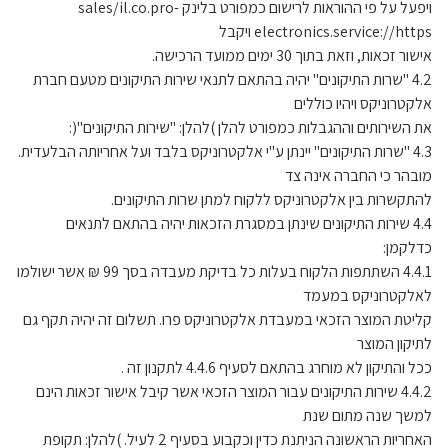
ויפעל על פי ההוראות לרישום כמפורט בלינק sales/il.co.pro-
electronics.service://https ויקבל
אישור זכאות, וזאת בתוך 30 ימים ממועד הרכישה.
4.2 "שרות התיקונים" יהיה בהתאם לתנאי שירות התיקונים מטעם חברת
אלקטרוניקס ויהיו כוללים
את השירותים וההגבלות כמפורט להלן )להלן: "שירות התיקונים"(:
4.3 "שרות התיקונים" יינתן ע"י אלקטרוניקס בלבד ועל אחריותה הבלעדית.
מובהר כי החברה אינה צד
להתקשרות בין אלקטרוניקס ללקוח למתן שרות התיקונים.
4.4 שירות התיקונים שינתן במסגרת הזכאות יהיה בהתאם לתנאים
כדלקמן:
4.4.1 השתתפות הלקוח בעלות כל בדיקת מעבדה בסך 99 ₪ אשר ישולמו
לאלקטרוניקס במעמד
קליטת המוצר הזכאי במעבדת אלקטרוניקס פרו. תשלום זה יהיה תקף גם
לתיקון המוצר
ככל והתיקון לא מוחרג בהתאם לסעיף 4.4.6 לתקנון זה .
4.4.2 שירות התיקונים עבור המוצר הזכאי אשר קיבל אישור זכאות הינם
למשך שנה מתום שנת
האחריות הראשונה הניתנת כדין וכקבוע בסעיף 2 לעיל. )להלן: תקופת