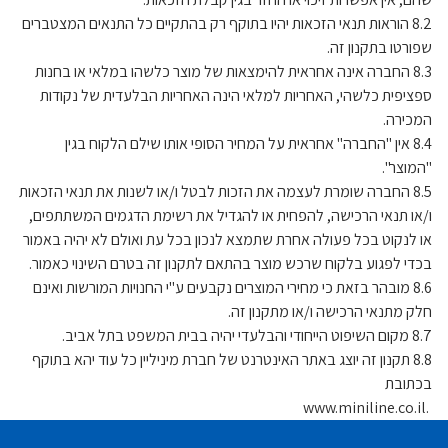
8.2 הוראות תנאי הזכאות יהיו בתוקף רק בהתקיים כל התנאים המצטברים
שפורטו בתקנון זה.
8.3 החברה אינה אחראית להימצאות של מוצר כלשהו במלאי או בחנות
ספציפית כלשהי, האחריות למלאי הינה האחריות הבלעדית של נקודות
המכירה.
8.4 אין "החברה" אחראית על המחיר הסופי אותו שילם הלקוח בגין
"המוצר".
8.5 החברה שומרת לעצמה את הזכות לבטל ו/או לשנות את תנאי הזכאות
ו/או תנאי הרכישה, להפחית או להגדיל את רשימת הדגמים המשתתפים,
או לנקוט בכל פעולה אחרת שתמצא לנכון בכל עת ואולם לא יהיה באמור
בכדי לפגוע בלקוח שרכש מוצר בהתאם לתקנון זה בטרם השינוי כאמור.
8.6 מובהר בזאת כי מחירי המוצרים נקבעים ע"י החנויות המורשות ואינם
חלק מתנאי הרכישה ו/או מתקנון זה.
8.7 מקום השיפוט הייחודי והבלעדי יהיה בבית המשפט בתל אביב.
8.8 תקנון זה יוצג באתר האינטרנט של חברת מיניליין כל עוד יהא בתוקף
בכתובת
.www.miniline.co.il