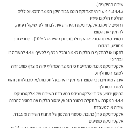
שירות התיקונים(.
4.4.3 4.4.3 שירותי האחזקה הינם עבור תיקון המוצר הזכאי וכוללים
החלפת חלקים שיהיו
דרושים לתיקונו. אלקטרוניקס תהיה רשאית לבחור לפי שיקול דעתה,
להחליף את המוצר
במוצר מאותו הגודל או הקיבולת )תיתכן סטייה של 10%( בין חדש ובין
מחודש, במקום
לתקנו או להחליף בו חלקים כאמור והכל בכפוף לסעיף 4.4.6 לתעודה זו.
יובהר כי
אלקטרוניקס איננה מתחייבת כי המוצר המחליף יהיה מיצרן/ מותג זהה
למוצר המוחלף וכי
איננה מתחייבת כי המוצר המחליף יהיה בעל תכונות ו/או טכנולוגיות זהות
למוצר המוחלף.
התיקון יבוצע על ידי אלקטרוניקס במעבדת השירות של אלקטרוניקס.
4.4.4 במקרה של תקלה במוצר הזכאי, ימסור הלקוח את המוצר לתחנת
שירות או למעבדת
אלקטרוניקס פרו )כתובת ומספרי הטלפון של תחנות השירות ומעבדת
אלקטרוניקס מופיעים
על גבי תעודת האחריות שנמסרה עם המוצר(. התיקון יבוצע בתוך 14 ימי