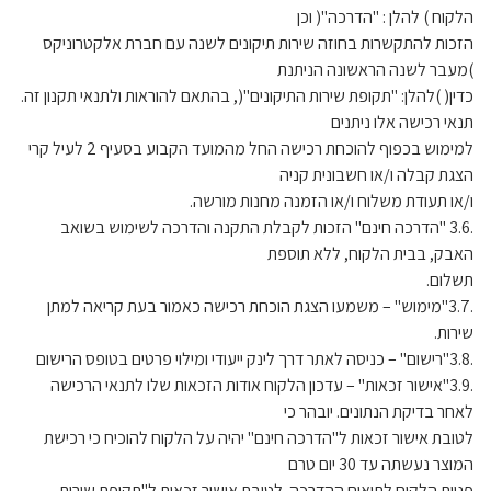
הלקוח ) להלן : "הדרכה"( וכן
הזכות להתקשרות בחוזה שירות תיקונים לשנה עם חברת אלקטרוניקס
)מעבר לשנה הראשונה הניתנת
כדין( )להלן: "תקופת שירות התיקונים"(, בהתאם להוראות ולתנאי תקנון זה.
תנאי רכישה אלו ניתנים
למימוש בכפוף להוכחת רכישה החל מהמועד הקבוע בסעיף 2 לעיל קרי
הצגת קבלה ו/או חשבונית קניה
ו/או תעודת משלוח ו/או הזמנה מחנות מורשה.
.3.6 "הדרכה חינם" הזכות לקבלת התקנה והדרכה לשימוש בשואב
האבק, בבית הלקוח, ללא תוספת
תשלום.
.3.7"מימוש" – משמעו הצגת הוכחת רכישה כאמור בעת קריאה למתן
שירות.
.3.8"רישום" – כניסה לאתר דרך לינק ייעודי ומילוי פרטים בטופס הרישום
.3.9"אישור זכאות" – עדכון הלקוח אודות הזכאות שלו לתנאי הרכישה
לאחר בדיקת הנתונים. יובהר כי
לטובת אישור זכאות ל"הדרכה חינם" יהיה על הלקוח להוכיח כי רכישת
המוצר נעשתה עד 30 יום טרם
פניית הלקוח לתיאום ההדרכה. לטובת אישור זכאות ל"תקופת שירות