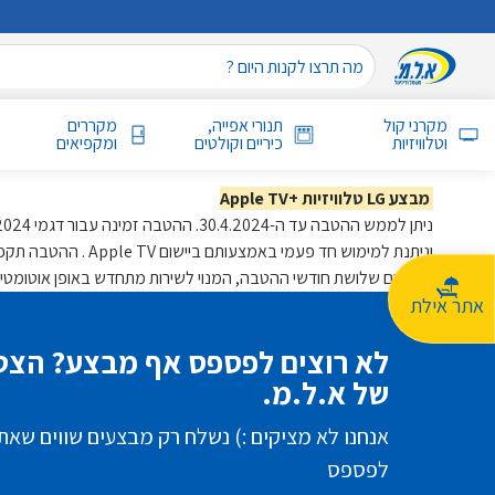
מקרני קול
תנורי אפייה,
מקררים
וטלוויזיות
כיריים וקולטים
ומקפיאים
מבצע LG טלוויזיות +Apple TV
ניתן לממש ההטבה עד ה-30.4.2024. ההטבה זמינה עבור דגמי 2018-2024 של הטלוויזיות החכמות של LG באיכות 4K ו‑8K ושל מסכי LG מסוג StanbyME ו‑StanbyME Go ,
וניתנת למימוש חד פעמי באמצעותם ביישום Apple TV . ההטבה תקפה רק למנויים חדשים לשירות +Apple TV בישראל.
עם סיום שלושת חודשי ההטבה, המנוי לשירות מתחדש באופן אוטומטי על-ידי Apple במחיר החודשי שנקבע על-ידה (נכון ליום 29.1.2024 – 25.90 ₪) עד 
אתר אילת
לא רוצים לפספס אף מבצע? הצטר
של א.ל.מ.
אנחנו לא מציקים :) נשלח רק מבצעים שווים שאת
לפספס