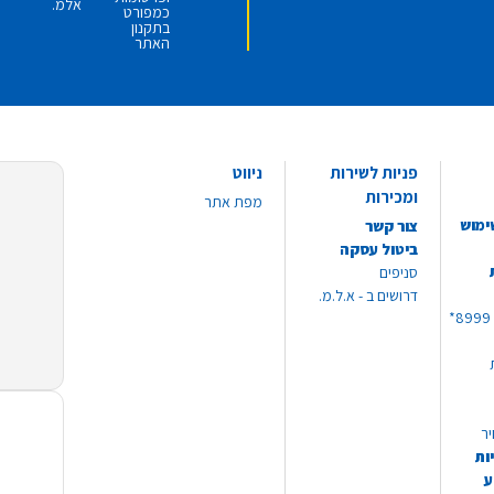
אלמ.
כמפורט
בתקנון
האתר
פניות לשירות
ניווט
ומכירות
מפת אתר
ימוש
צור קשר
ביטול עסקה
סניפים
דרושים ב - א.ל.מ.
יר
ות
ע