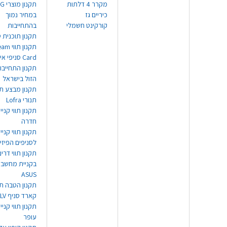
מקרר 4 דלתות
תקנון
כיריים גז
במחיר נמוך
קורקינט חשמלי
בהתחייבות
תקנון תוכנית ט
תקנון תו
Card סניפי אילת
תקנון התחייבו
הזול בישראל
תקנון מבצע תו
תנורי Lofra
תקנון תווי קניי
חדרה
תקנון תווי קניי
לסניפים הפיזי
תקנון תווי דר
בקניית מחשב נ
ASUS
תקנון הטבה תו
קארד סניף TLV
תקנון תווי קנייה
עופר