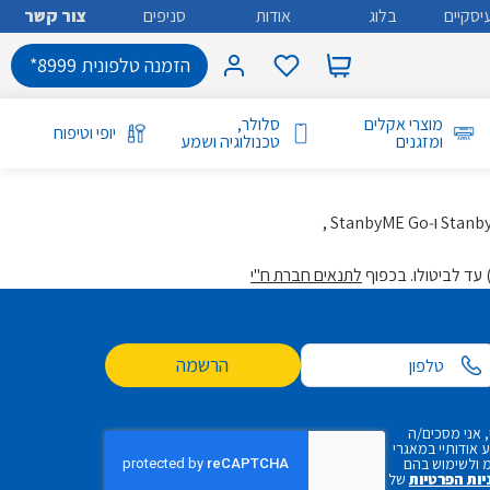
יסקיים
בלוג
אודות
סניפים
צור קשר
הזמנה טלפונית 8999*
מוצרי אקלים
סלולר,
יופי וטיפוח
ומזגנים
טכנולוגיה ושמע
לתנאים חברת ח"י
הרשמה
 אני מסכים/ה
אודותיי במאגרי
 ולשימוש בהם
יות הפרטיות
של