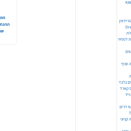
 מוצרי KING
המח
ריידאין
ההנחות
וי Dream
שהמ
ת למחיר
וים
ה סניף
ה
ים בלבד
ים קארד
ייד
וי דרים
 קניוני