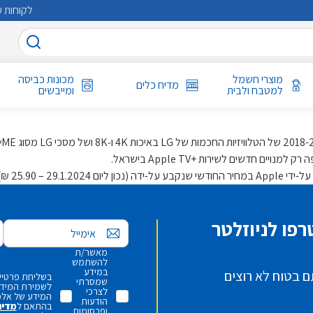
לקוחות ע
מוצרי חשמל
מכונות כביסה
מדיח כלים
למטבח ולבית
ומייבשים
לביטולו. בכפוף
פו לניוזלטר
אימייל
מאשר/ת
להשתמש
במידע
ם בטוח לא רוצים
בשליחת פרטיי,
שמסרתי
לשמירת המידע 
לצרכי
המידע של אלמ
הודעות
בהתאם ל
מדינ
ופרסומות