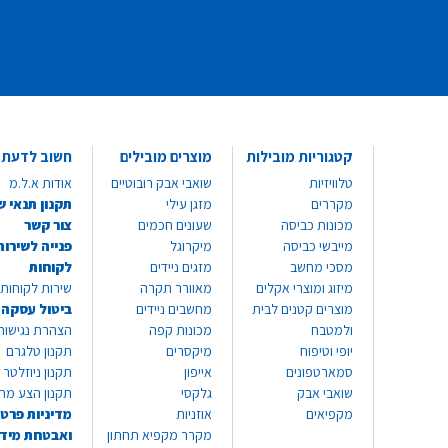
קטגוריות מובילות
מוצרים מובילים
חשוב לדעת
טלוויזיות
שואבי אבק רובוטיים
אודות א.ל.מ
מקררים
מזגן עילי
תקנון תנאי ש
מכונות כביסה
שעונים חכמים
צור קשר
מייבשי כביסה
מיקרוגל
פנייה לשירות
מסכי מחשב
מזגים ניידים
לקוחות
מיזוג ומוצרי אקלים
מאוורר תקרה
שירות לקוחות 8999*
מוצרים קטנים לבית
מחשבים ניידים
ביטול עסקה
ולמטבח
מכונות קפה
הצהרת נגישות
יופי וטיפוח
מיקסרים
תקנון טלגרם
סמארטפונים
אייפון
תקנון ניוזלטר
שואבי אבק
גלקסי
תקנון הצע מח
מקפיאים
אוזניות
מדיניות פרטי
מקרר מקפיא תחתון
ואבטחת מיד