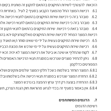
הזכאות להצטרף לשירות התיקונים בהתאם לתקנון זה מותנית בקיום 
6.1. רכישת המוצר החל מהמועד הקבוע בסעיף 2 לעיל . באחריות הלקוח לוודא ולבצע רכישת שירות התיקונים מול שרות "אלקטרוניקס".
6.2. מובהר בזה כי רכישת שירות התיקונים בהתאם לתנאי רכישה אלו מותנית בהצגת הוכחת רכישה על ידי הלקוח עבור רכישת המוצר כמפורט בסעיף 3.5 לעיל.
6.3. מובהר בזה כי רכישת שירות התיקונים בהתאם לתנאי רכישה אלו מותנת במסירת המספר הסידורי של המוצר על ידי הלקוח לאלקטרוניקס ואימות שאכן המוצר מיבוא על ידי החברה.
רכישת המוצר המחיר לרכישת שירות התיקונים מאלקטרוניקס יהא בהת
6.5. רכישת שירות התיקונים נעשית על ידי מי שאינו סוחר ו/או תאגיד ו\או לקוח מוסדי.
6.6. רכישת שירות התיקונים נעשית על ידי מי שרכש את מכונת הכביסה מהדגמים המפורטים להלן ומחנות מורשית של החברה.
6.7. לקוח שהחליף או שינה או ביטל את רכישת המוצר לא יהיה זכאי לקבל את רכישת שירות התיקונים בהתאם לתנאי תקנון זה.
המפורטים כדלקמן:
6.8.1. המוצר הוחזר בשלמות כשכל חלקי המוצר שלמים ותקינים ושלא נעשה בו שימוש. החזרת מוצר באריזתו המקורית תהווה ראיה מספקת לאי עשיית שימוש בו
6.8.2. החזרת המוצר שנרכש במסגרת תנאי רכישה אלו בשלמותו ובלא שנעשה בו כל שימוש .
6.8.3. ההחזרה בוצעה רק דרך ערוץ ההפצה בו נרכש המוצר.
6.8.4. אין באמור בסעיף זה בכדי לגרוע מהוראות חוק הגנת הצרכן, תשמ"א-1981 ומתקנותיו, לרבות הוראות מיוחדות החלות על ביטול רכישת מוצר שבוצעה ב"מכר מרחוק".
7. הדגמים המשתתפים
רשימת הדגמים