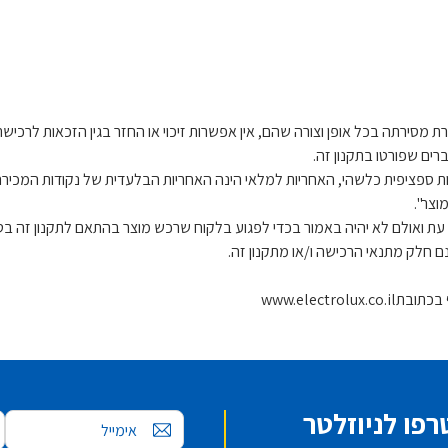
פו לניוזלטר
אימייל