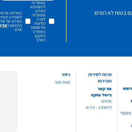
מאשר/ת
להשתמש
במידע
ם בטוח לא רוצים
בשליחת פרטיי,
שמסרתי
לשמירת המידע 
לצרכי
המידע של אלמ
הודעות
בהתאם ל
מדינ
ופרסומות
אלמ.
כמפורט
בתקנון
האתר
פניות לשירות
ניווט
ומכירות
מפת אתר
ימוש
צור קשר
ביטול עסקה
סניפים
דרושים ב - א.ל.מ.