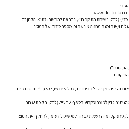
ין) (להלן: "שירות התיקונים"), בהתאם להוראות ולתנאי תקנון זה
א. השתתפות הלקוח בעלות כל ביקור טכנאי במענו של הלקוח בסך 99 ₪ אשר ישולמו לאלקטרוניקס במעמד פתיחת קריאת שירות עבור המוצר. תשלום זה יהיה תקף לכל הביקורים , ככל שידרשו, למשך 6 חודשים מיום
ב. שירות התיקונים עבור המוצר אשר פרטיו רשומים בתעודת שירות התיקונים מטעם אלקטרוניקס הינם למשך שנתיים מתום שנת האחריות הראשונה הניתנת כדין למוצר וכקבוע בסעיף 2 לעיל. (להלן: תקופת שירות
. אלקטרוניקס תהיה רשאית לבחור לפי שיקול דעתה, להחליף את המוצר