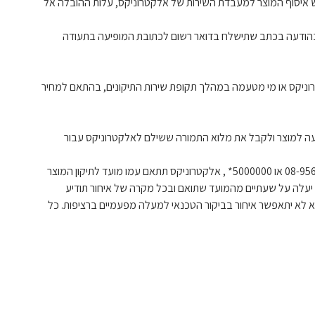
ש איסוף המוצר למעבדת השירות של אלקטרוניקס, עלות ההובלה אל
 התיקונים בהודעה בע"פ בטלפון 08-9567500 או במשרדי אלקטרוניקס , או בהודעה בכתב שתישלח בדואר רשום לכתובת המופיעה בתעודה
לקטרוניקס או מי מטעמה במהלך תקופת שירות התיקונים, בהתאם למחיר
בעה למוצר ולקבל את מלוא התמורה ששילם לאלקטרוניקס עבור
ו. במקרה של תקלה במוצר שפרטיו רשומים בתעודת שירות התיקונים מטעם אלקטרוניקס, יודיע על כך הלקוח למוקד אלקטרוניקס בטלפון 08-9567500 או 5000000* , אלקטרוניקס תתאם עמו מועד לתיקון המוצר
 לא יעלה על שעתיים מהמועד שתואם ובכל מקרה של איחור תודיע
לצרכן ותתאם עימו מועד חדש לביקור בהתאם לתקנה 10 לתקנות הגנת הצרכן (אחריות ושירות לאחר מכירה), תשס"ו-2006 וממילא לא יתאפשר איחור בביקור הטכנאי למעלה מפעמיים ברציפות. כל