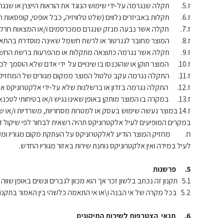
ז.5. תקלה שנגרמה על-ידי שימוש הנוגד את הוראות הייצרן או שנגרמה על-ידי כח עליון.
ז.6. תקלות באביזרים נלווים (שלט טלוויזיה, כבל אופטי, קופסאות חיבורים OC, פילטרים, רשתות, תבניות, מסילות טלסקופיות והידראוליות, סלסלות).
ז.7. תקלה אשר נבעה מנזק שנגרם ממכרסמים ו/או המצאות חרקים/זוחלים למיניהם במוצר.
ז.8. המוצר מחובר לגנרטור או לרשת חשמל שאינה מוסדרת בהתאם לחוק.
ז.9. תקלה אשר נגרמה כתוצאה מתקלות או מהפרעות ברשת החשמל, או אי תקינות השקע.
ז.10. המוצר תוקן או שהוכנסו בו שינויים על ידי אדם שלא הוסמך לכך על ידי אלקטרוניקס.
ז.11. התקלה נגרמה עקב טלטול המוצר ממקום מגורים של המחזיק במוצר למקום אחר.
ז.12. התקלה נגרמה בזדון או ברשלנות שלא על-ידי אלקטרוניקס או מי מטעמה.
ז.13. במקרה בו המוצר מותקן באופן שאינו נגיש ו/או בטיחותי לטכנאי מטעם אלקטרוניקס לביצוע התיקון .
ז.14 במוצר נעשה שימוש בעסק או למטרות מסחריות, משרדיות ו/או שהמוצר אינו בשימוש ביתי.
במקרים המופיעים לעיל אלקטרוניקס תהיה רשאית לבחור לפי שיקול ד
לעיל במידה ואין אלקטרוניקס נותנת שירות באזור מגוריו החדש.
5. פרשנות
5.1 תקנון זה נכתב בלשון זכר אך הוא מכוון לגברים ונשים באופן שווה כאחד.
5.2 בכל מקרה של אי הבנה ו\או אי התאמה כלשהי בין האמור בתקנון לבין פרסומים אחרים כלשהם בדבר תנאי הרכישה ו\או בכלל תגברנה הוראות תקנון זה לכל דבר ועניין.
6. תנאי הצטרפות לשירות התיקונים