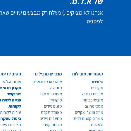
של א.ל.מ.
אנחנו לא מציקים :) נשלח רק מבצעים שווים שאת
לפספס
קטגוריות מובילות
מוצרים מובילים
חשוב לדעת
טלוויזיות
שואבי אבק רובוטיים
אודות א.ל.מ
מקררים
מזגן עילי
תקנון תנאי ש
מכונות כביסה
שעונים חכמים
צור קשר
מייבשי כביסה
מיקרוגל
פנייה לשירות
מסכי מחשב
מזגים ניידים
לקוחות
מיזוג ומוצרי אקלים
מאוורר תקרה
שירות לקוחות 8999*
מוצרים קטנים לבית
מחשבים ניידים
ביטול עסקה
ולמטבח
מכונות קפה
הצהרת נגישות
יופי וטיפוח
מיקסרים
תקנון טלגרם