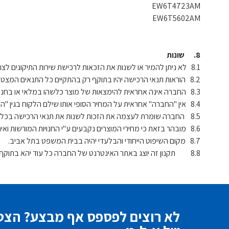
EW6T4723AM
EW6T5602AM
8. שונות
8.1 לא ניתן להמיר או לשנות את הזכאות לרכישת שירות התיקונים לצורת מסירתה בכל אופן וצורה שהם, אין אפשרות זיכוי או החזר בגין הזכאות לרכישת שירות התיקונים!
8.2 הוראות תנאי הרכישה יהיו בתוקף רק בהתקיים כל התנאים המצטברים שפורטו בתקנון זה.
8.3 החברה אינה אחראית להימצאות של מוצר כלשהו במלאי או בחנות ספציפית כלשהי, האחריות למלאי הינה האחריות הבלעדית של נקודות המכירה.
8.4 אין "החברה" אחראית על המחיר הסופי אותו שילם הלקוח בגין "המוצר".
8.5 החברה שומרת לעצמה את הזכות לשנות את תנאי הרכישה בכל עת ואולם לא יהיה באמור בכדי לפגוע בלקוח שרכש מוצר בהתאם לתקנון זה בטרם השינוי כאמור.
8.6 מובהר בזאת כי מחירי המוצרים נקבעים ע"י החנויות המורשות ואינם חלק מתנאי הרכישה ו/או מתקנון זה.
8.7 מקום השיפוט הייחודי והבלעדי יהיה בבית המשפט בתל אביב.
8.8 תקנון זה יוצג באתר האינטרנט של החברה כל עוד יהא בתוקף בכתובתwww.electrolux.co.il
לא רוצים לפספס אף מבצע? הצטר