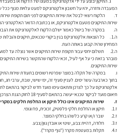
ג. התיקון יבוצע על ידי אלקטרוניקס במעונו של הלקוח או במעבדת
המעבדה וחזרה, יהיו על חשבון אלקטרוניקס למעט עלויות מנוף ככל שי
שירות התיקונים מטעם אלקטרוניקס, או בכתובת הדואר האלקטרוני המ
ה. במקרה של ביטול כאמור ישלם הלקוח לאלקטרוניקס את הגבוה ב
ה.1 . כל הוצאות אלקטרוניקס בגין ביקורי טכנאים, תיקונים והובל
המחירון שהיה קבוע באותה העת.
ה.2. תשלום יחסי עבור תקופת שירות התיקונים אשר נוצלה עד למועד בקשת הביטול.
מובהר בזאת כי על אף לעיל, זכאי הלקוח שהתקשר בשירות התיקונים
שירות התיקונים.
בתוך כארבעה עשר ימים. לעניין סעיף זה, ימי שישי, שבת, ערבי חג, 
תיאום מועד לביקור טכנאי יעשה בהתאם לסעיף 18 לחוק הגנת הצרכן, תשמ"א – 1981.
ז. שירות התיקונים אינו כולל תיקון או החלפת חלקים במקרים
ז.1. תיקון או החלפת חלקי פלסטיק, זכוכית, פח וגומי.
ז.2. שבר ו/או קרע כלשהו בחלקי המוצר.
ז.3. חלודה, דהיית צבע, שינוי או אובדן גוון/צבע.
ז.4. תקלות במעטפת מקרר ("גוף מקרר").