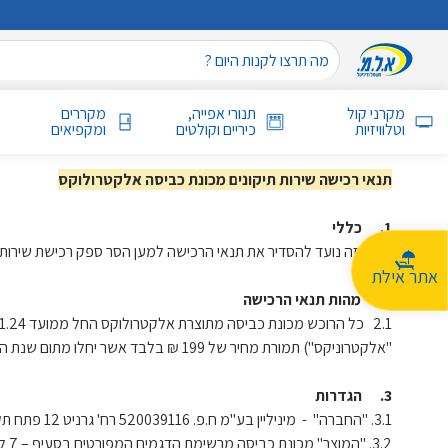
מקרני קול
תנורי אפייה,
מקררים
וטלוויזיות
כיריים וקולטים
ומקפיאים
תנאי רכישה שירות תיקונים מכונת כביסה אלקטרולוקס
1. כללי
תקנון זה נועד להסדיר את תנאי הרכישה למען הסר ספק רכישת שירות ה
אתר אילת
2. מהות תנאי הרכישה
"אלקטרוניקס") תמורת מחיר של 199 ₪ בלבד אשר יחלו מתום שנת האחריות הראשונה הניתנת כדין.
3. הגדרות
3.1. "החברה" - מיניליין בע"מ ח.פ. 520039116 רח' גרניט 12 פתח תקווה.
3.2. "המוצר" מכונת כביסה מרשימת הדגמים המפורטים בסעיף – 7 לתקנון, המיובאים על ידי החברה.