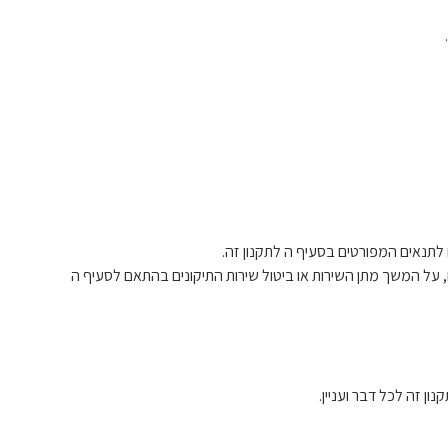
לתנאים המפורטים בסעיף ה לתקנון זה.
רוניקס על העתקת מקום מגוריו ומעונו החדש, אלקטרוניקס תודיע לו בהקדם האפשרי, ולא יאוחר מ – 10 ימי עסקים, על המשך מתן השירות או ביטול שירות התיקונים בהתאם לסעיף ה