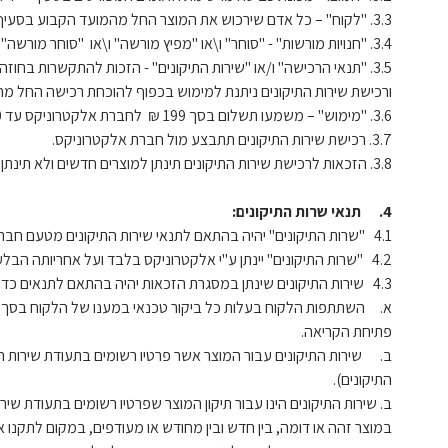
3.3. "לקוח" – כל אדם שירכוש את המוצר החל מהמועד הקבוע בסעיף 2 לעיל ובחנויות המורשות ובתנאי שהמשתתף אינו תאגיד, לקוח עסקי או לקוח מוסדי.
3.4. "חנויות מורשות" - "סוחר" ו\או "מפיץ מורשה" ו\או "סוחר מורשה" - כמופיע ברשימת הסוחרים המורשים באתר האינטרנט של החברה, בכתובת www.electrolux.co.il
3.5. "תנאי הרכישה" ו/או "שירות התיקונים" - הזכות להתקשרות בחו
ורכישת שירות התיקונים ניתנת למימוש בכפוף להוכחת רכישה החל מהמועד הקבוע בסעיף 2 לעיל קרי הצגת קבלה ו/או חשבונית קניה ו/או תעודת משלוח ו/או ה
3.6. "מימוש" – משמעו תשלום בסך 199 ₪ לחברת אלקטרוניקס עד 30 ימים מיום רכישת המוצר ובהתאם לתנאים המפורטים בסעיף 6.2 להלן.
3.7. רכישת שירות התיקונים תתבצע מול חברת אלקטרוניקס.
3.8. הזכאות לרכישת שירות התיקונים תינתן למוצרים חדשים ולא תינתן למוצרים כלשהם מתצוגות, עודפים וסוג ב'.
4. תנאי שרות התיקונים:
4.1 "שרות התיקונים" יהיה בהתאם לתנאי שירות התיקונים מטעם חברת אלקטרוניקס ויהיו כוללים את השירותים וההגבלות כמפורט להלן (להלן: "שירות התיקונים"):
4.2 "שרות התיקונים" יינתן ע"י אלקטרוניקס בלבד ועל אחריותה הבלעדית. מובהר כי החברה אינה צד להתקשרות בין אלקטרוניקס ללקוח למתן שרות התיקונים.
4.3 שירות התיקונים שינתן במסגרת הזכאות יהיה בהתאם לתנאים כדלקמן:
פתיחת הקריאה.
התיקונים).
ב. שירות התיקונים הינו עבור תיקון המוצר שפרטיו רשומים בתעודת ש
במוצר זהה או דומה, בין חדש ובין מחודש או מעודפים, במקום לתקנו א