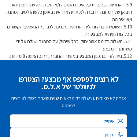
5.9. האחריות הבלעדית על איכות המתנה ו/או טיבה היא של היצרן ו/או
היבואן של המתנה. החברה לא תהיה אחראית באופן כלשהו לטיב המתנה
ו/או איכותה.
5.10. רישומי החברה ונהליה יהוו ראיה מכרעת לגבי כל הנושאים הקשורים
בכל צורה שהיא למבצע זה.
5.11. תשלום כל מס אשר יחול, ככל שיחול, על המתנה ישולם על ידי
משתתף המבצע.
5.12. ניתן לעיין בתקנון המבצע במשרדי החברה, רחוב האופה 8 מודיעין.
לא רוצים לפספס אף מבצע? הצטרפו
לניוזלטר של א.ל.מ.
אנחנו לא מציקים :) נשלח רק מבצעים שווים שאתם בטוח לא רוצים
לפספס
אימייל