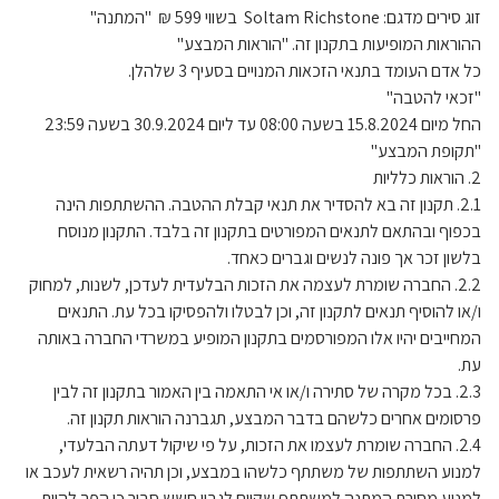
זוג סירים מדגם: Soltam Richstone בשווי 599 ₪ "המתנה"
ההוראות המופיעות בתקנון זה. "הוראות המבצע"
כל אדם העומד בתנאי הזכאות המנויים בסעיף ‎3 שלהלן.
"זכאי להטבה"
החל מיום 15.8.2024 בשעה 08:00 עד ליום 30.9.2024 בשעה 23:59
"תקופת המבצע"
2. הוראות כלליות
2.1. תקנון זה בא להסדיר את תנאי קבלת ההטבה. ההשתתפות הינה
בכפוף ובהתאם לתנאים המפורטים בתקנון זה בלבד. התקנון מנוסח
בלשון זכר אך פונה לנשים וגברים כאחד.
2.2. החברה שומרת לעצמה את הזכות הבלעדית לעדכן, לשנות, למחוק
ו/או להוסיף תנאים לתקנון זה, וכן לבטלו ולהפסיקו בכל עת. התנאים
המחייבים יהיו אלו המפורסמים בתקנון המופיע במשרדי החברה באותה
עת.
2.3. בכל מקרה של סתירה ו/או אי התאמה בין האמור בתקנון זה לבין
פרסומים אחרים כלשהם בדבר המבצע, תגברנה הוראות תקנון זה.
2.4. החברה שומרת לעצמו את הזכות, על פי שיקול דעתה הבלעדי,
למנוע השתתפות של משתתף כלשהו במבצע, וכן תהיה רשאית לעכב או
למנוע מסירת המתנה למשתתף שקיים לגביו חשש סביר כי הפך להיות