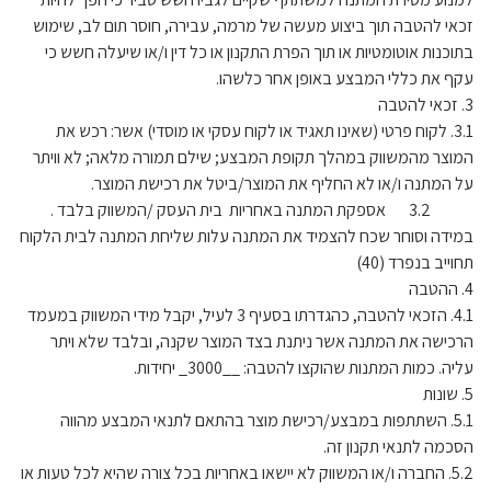
זכאי להטבה תוך ביצוע מעשה של מרמה, עבירה, חוסר תום לב, שימוש
בתוכנות אוטומטיות או תוך הפרת התקנון או כל דין ו/או שיעלה חשש כי
עקף את כללי המבצע באופן אחר כלשהו.
3. זכאי להטבה
3.1. לקוח פרטי (שאינו תאגיד או לקוח עסקי או מוסדי) אשר: רכש את
המוצר מהמשווק במהלך תקופת המבצע; שילם תמורה מלאה; לא וויתר
על המתנה ו/או לא החליף את המוצר/ביטל את רכישת המוצר.
3.2 אספקת המתנה באחריות בית העסק /המשווק בלבד .
במידה וסוחר שכח להצמיד את המתנה עלות שליחת המתנה לבית הלקוח
תחוייב בנפרד (40)
4. ההטבה
4.1. הזכאי להטבה, כהגדרתו בסעיף 3 לעיל, יקבל מידי המשווק במעמד
הרכישה את המתנה אשר ניתנת בצד המוצר שקנה, ובלבד שלא ויתר
עליה. כמות המתנות שהוקצו להטבה: __3000_ יחידות.
5. שונות
5.1. השתתפות במבצע/רכישת מוצר בהתאם לתנאי המבצע מהווה
הסכמה לתנאי תקנון זה.
5.2. החברה ו/או המשווק לא יישאו באחריות בכל צורה שהיא לכל טעות או