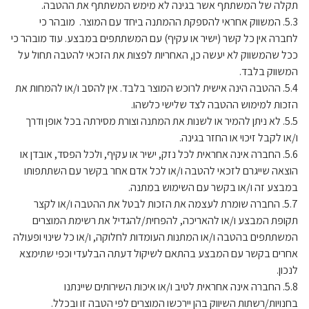
תקלה של המשתתף אשר בגינה לא מימש המשתתף את ההטבה.
5.3. המשווק אחראי להספקת ההמתנה ביחד עם המוצר. מובהר כי
לחברה אין כל קשר (ישיר או עקיף) עם המשתתפים במבצע. עוד מובהר כי
ככל שהמשווק לא יעשה כן, האחריות לפצות את הזכאי להטבה תחול על
המשווק בלבד.
5.4. ההטבה הינה אישית לרוכש המוצר בלבד. אין להסב ו/או להמחות את
הזכות למימוש ההטבה לצד שלישי כלשהו.
5.5. לא ניתן להמיר או לשנות את המתנה וצורת מסירתה בכל אופן ודרך
ו/או לקבל זיכוי או החזר בגינה.
5.6. החברה אינה אחראית לכל נזק, ישיר או עקיף, ולכל הפסד, אובדן או
הוצאה שייגרם לזכאי להטבה ו/או לכל אדם אחר בקשר עם השתתפותו
במבצע זה ו/או בקשר עם השימוש במתנה.
5.7. החברה שומרת לעצמה את הזכות לבטל את ההטבה ו/או לקצר
תקופת המבצע ו/או להאריכה, להפחית/להגדיל את רשימת המוצרים
המשתתפים בהטבה ו/או המתנות העומדות לחלוקה, ו/או כל שינוי ופעולה
אחרים בקשר עם המבצע בהתאם לשיקול דעתה הבלעדי וכפי שתימצא
לנכון.
5.8. החברה אינה אחראית לטיב ו/או איכות השירותים שיינתנו
בחנויות/רשתות השיווק בהן יירכשו המוצרים לפי הטבה זו ובכלל.