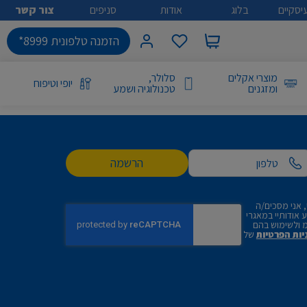
יסקיים
בלוג
אודות
סניפים
צור קשר
הזמנה טלפונית 8999*
מוצרי אקלים
סלולר,
יופי וטיפוח
ומזגנים
טכנולוגיה ושמע
הרשמה
 אני מסכים/ה
אודותיי במאגרי
 ולשימוש בהם
יות הפרטיות
של