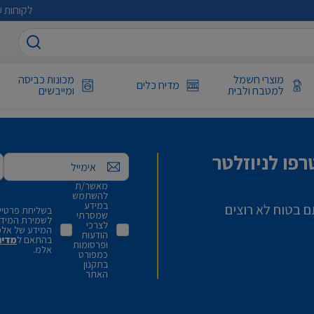
לקוחות ע
מוצרי חשמל
מכונות כביסה
מדיח כלים
למטבח ולבית
ומייבשים
פו לניוזלטר
אימייל
מאשר/ת
להשתמש
במידע
ם בטוח לא רוצים
בשליחת פרטיי,
שמסרתי
לשמירת המידע 
לצרכי
המידע של אלמ
הודעות
בהתאם ל
מדינ
ופרסומות
אלמ.
כמפורט
בתקנון
האתר