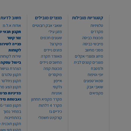
קטגוריות מובילות
מוצרים מובילים
חשוב לדעת
טלוויזיות
שואבי אבק רובוטיים
אודות א.ל.מ
מקררים
מזגן עילי
תקנון תנאי ש
מכונות כביסה
שעונים חכמים
צור קשר
מייבשי כביסה
מיקרוגל
פנייה לשירות
מסכי מחשב
מזגים ניידים
לקוחות
מיזוג ומוצרי אקלים
מאוורר תקרה
שירות לקוחות 8999*
מוצרים קטנים לבית
מחשבים ניידים
ביטול עסקה
ולמטבח
מכונות קפה
הצהרת נגישות
יופי וטיפוח
מיקסרים
תקנון טלגרם
סמארטפונים
אייפון
תקנון ניוזלטר
שואבי אבק
גלקסי
תקנון הצע מח
מקפיאים
אוזניות
מדיניות פרטי
מקרר מקפיא תחתון
ואבטחת מיד
מקרר 4 דלתות
תקנון
כיריים גז
במחיר נמוך
קורקינט חשמלי
בהתחייבות
תקנון תוכנית ט
תקנון תו