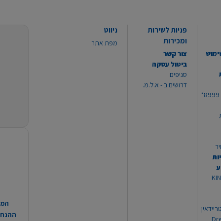
פניות לשירות
ניווט
ומכירות
מפת אתר
ימוש
צור קשר
ביטול עסקה
סניפים
דרושים ב - א.ל.מ.
יר
ות
ע
 מוצרי KING
המח
ריידאין
ההנחות
וי Dream