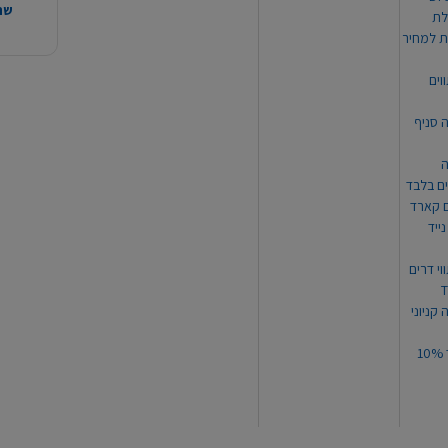
שהמ
ת למחיר
וים
ה סניף
ה
ים בלבד
ים קארד
ייד
וי דרים
 קניוני
תקנון קופון עד 10%