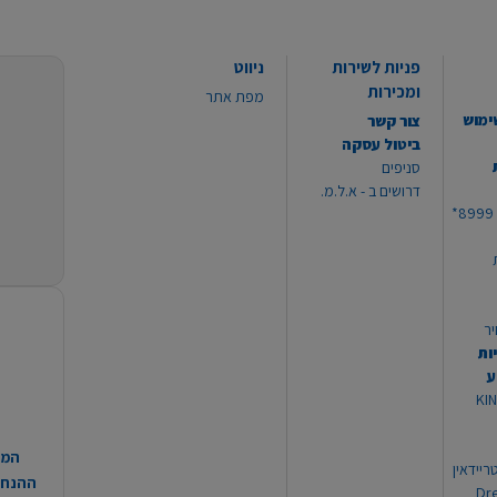
פניות לשירות
ניווט
ומכירות
מפת אתר
ימוש
צור קשר
ביטול עסקה
סניפים
דרושים ב - א.ל.מ.
יר
ות
ע
 מוצרי KING
המח
ריידאין
ההנחות
וי Dream