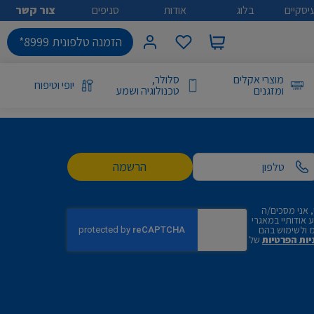
יסקיים
בלוג
אודות
סניפים
צור קשר
הזמנה טלפונית 8999*
מוצרי אקלים
סלולר,
יופי וטיפוח
ומזגנים
טכנולוגיה ושמע
הרשמה
 אני מסכים/ה
אודותיי במאגרי
 ולשימוש בהם
יות הפרטיות
של