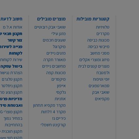
קטגוריות מובילות
מוצרים מובילים
חשוב לדעת
טלוויזיות
שואבי אבק רובוטיים
אודות א.ל.מ
מקררים
מזגן עילי
תקנון תנאי ש
מכונות כביסה
שעונים חכמים
צור קשר
מייבשי כביסה
מיקרוגל
פנייה לשירות
מסכי מחשב
מזגים ניידים
לקוחות
מיזוג ומוצרי אקלים
מאוורר תקרה
שירות לקוחות 8999*
מוצרים קטנים לבית
מחשבים ניידים
ביטול עסקה
ולמטבח
מכונות קפה
הצהרת נגישות
יופי וטיפוח
מיקסרים
תקנון טלגרם
סמארטפונים
אייפון
תקנון ניוזלטר
שואבי אבק
גלקסי
תקנון הצע מח
מקפיאים
אוזניות
מדיניות פרטי
מקרר מקפיא תחתון
ואבטחת מיד
מקרר 4 דלתות
תקנון
כיריים גז
במחיר נמוך
קורקינט חשמלי
בהתחייבות
תקנון תוכנית ט
תקנון תו