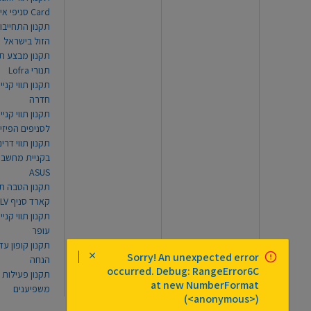
Card סניפי אילת
תקנון התחייבו
הזול בישראל
תקנון מבצע תו
תנורי Lofra
תקנון תווי קניי
חדרה
תקנון תווי קניי
לסניפים הפיזי
תקנון תווי דר
בקניית מחשב נ
ASUS
תקנון הטבה תו
קארד סניף TLV
תקנון תווי קנייה
עופר
Sorry! An unexpected error
הנחה
occurred. Debug: RangeError6C
תקנון פעילות
at new NumberFormat
משפיענים
(<anonymous>)