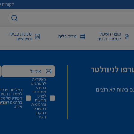
לקוחות ע
מוצרי חשמל
מכונות כביסה
מדיח כלים
למטבח ולבית
ומייבשים
פו לניוזלטר
אימייל
מאשר/ת
להשתמש
במידע
ם בטוח לא רוצים
בשליחת פרטיי,
שמסרתי
לשמירת המידע 
לצרכי
המידע של אלמ
הודעות
בהתאם ל
מדינ
ופרסומות
אלמ.
כמפורט
בתקנון
האתר