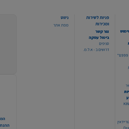
פניות לשירות
ניווט
ומכירות
מפת אתר
ימוש
צור קשר
ביטול עסקה
סניפים
דרושים ב - א.ל.מ.
יר
ות
ע
 מוצרי KING
המח
ריידאין
ההנחות
וי Dream