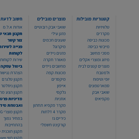
קטגוריות מובילות
מוצרים מובילים
חשוב לדעת
טלוויזיות
שואבי אבק רובוטיים
אודות א.ל.מ
מקררים
מזגן עילי
תקנון תנאי ש
מכונות כביסה
שעונים חכמים
צור קשר
מייבשי כביסה
מיקרוגל
פנייה לשירות
מסכי מחשב
מזגים ניידים
לקוחות
מיזוג ומוצרי אקלים
מאוורר תקרה
שירות לקוחות 8999*
מוצרים קטנים לבית
מחשבים ניידים
ביטול עסקה
ולמטבח
מכונות קפה
הצהרת נגישות
יופי וטיפוח
מיקסרים
תקנון טלגרם
סמארטפונים
אייפון
תקנון ניוזלטר
שואבי אבק
גלקסי
תקנון הצע מח
מקפיאים
אוזניות
מדיניות פרטי
מקרר מקפיא תחתון
ואבטחת מיד
מקרר 4 דלתות
תקנון
כיריים גז
במחיר נמוך
קורקינט חשמלי
בהתחייבות
תקנון תוכנית ט
תקנון תו