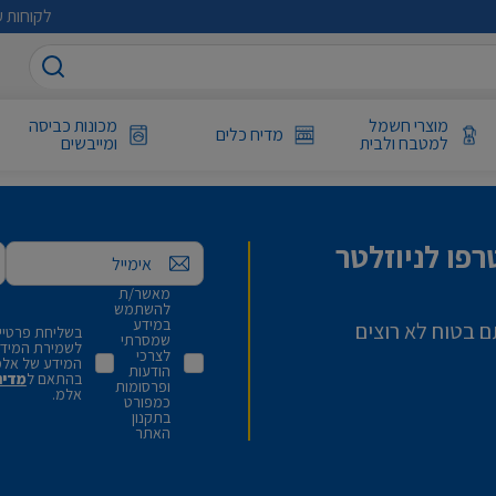
לקוחות ע
מוצרי חשמל
מכונות כביסה
מדיח כלים
למטבח ולבית
ומייבשים
פו לניוזלטר
אימייל
מאשר/ת
להשתמש
במידע
ם בטוח לא רוצים
בשליחת פרטיי,
שמסרתי
לשמירת המידע 
לצרכי
המידע של אלמ
הודעות
בהתאם ל
מדינ
ופרסומות
אלמ.
כמפורט
בתקנון
האתר