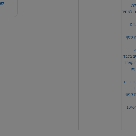
שהמ
ת למחיר
וים
ה סניף
ה
ים בלבד
ים קארד
ייד
וי דרים
 קניוני
תקנון קופון עד 10%