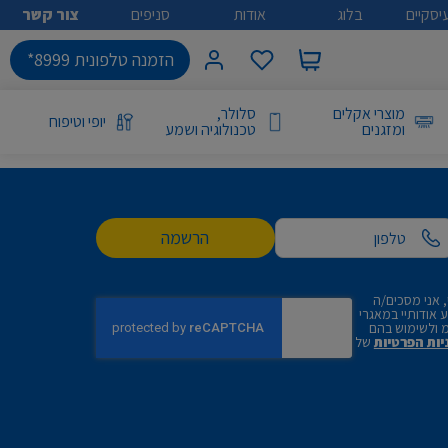
יסקיים
בלוג
אודות
סניפים
צור קשר
הזמנה טלפונית 8999*
מוצרי אקלים
סלולר,
יופי וטיפוח
ומזגנים
טכנולוגיה ושמע
הרשמה
 אני מסכים/ה
אודותיי במאגרי
 ולשימוש בהם
יות הפרטיות
של