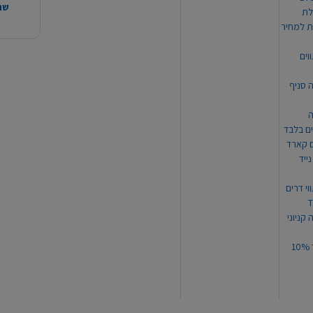
שהמ
ת למחיר
וים
ה סניף
ה
ים בלבד
ים קארד
ייד
וי דרים
 קניוני
תקנון קופון עד 10%