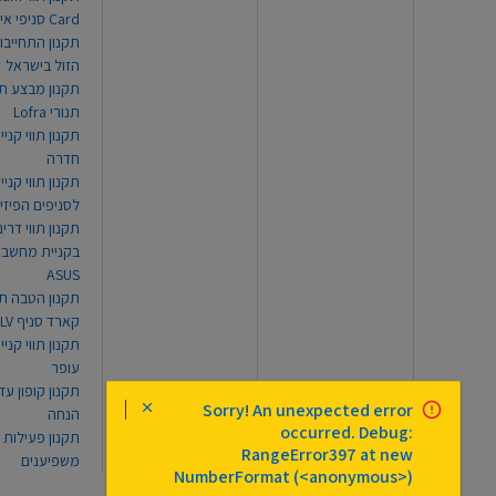
Card סניפי אילת
תקנון התחייבו
הזול בישראל
תקנון מבצע תו
תנורי Lofra
תקנון תווי קניי
חדרה
תקנון תווי קניי
לסניפים הפיזי
תקנון תווי דר
בקניית מחשב נ
ASUS
תקנון הטבה תו
קארד סניף TLV
תקנון תווי קנייה
עופר
Sorry! An unexpected error
הנחה
occurred. Debug:
תקנון פעילות
RangeError397 at new
משפיענים
NumberFormat (<anonymous>)