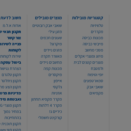
קטגוריות מובילות
מוצרים מובילים
חשוב לדעת
טלוויזיות
שואבי אבק רובוטיים
אודות א.ל.מ
מקררים
מזגן עילי
תקנון תנאי ש
מכונות כביסה
שעונים חכמים
צור קשר
מייבשי כביסה
מיקרוגל
פנייה לשירות
מסכי מחשב
מזגים ניידים
לקוחות
מיזוג ומוצרי אקלים
מאוורר תקרה
שירות לקוחות 8999*
מוצרים קטנים לבית
מחשבים ניידים
ביטול עסקה
ולמטבח
מכונות קפה
הצהרת נגישות
יופי וטיפוח
מיקסרים
תקנון טלגרם
סמארטפונים
אייפון
תקנון ניוזלטר
שואבי אבק
גלקסי
תקנון הצע מח
מקפיאים
אוזניות
מדיניות פרטי
מקרר מקפיא תחתון
ואבטחת מיד
מקרר 4 דלתות
תקנון
כיריים גז
במחיר נמוך
קורקינט חשמלי
בהתחייבות
תקנון תוכנית ט
תקנון תו