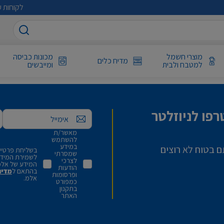
לקוחות ע
מוצרי חשמל
מכונות כביסה
מדיח כלים
למטבח ולבית
ומייבשים
פו לניוזלטר
אימייל
מאשר/ת
להשתמש
במידע
ם בטוח לא רוצים
בשליחת פרטיי,
שמסרתי
לשמירת המידע 
לצרכי
המידע של אלמ
הודעות
בהתאם ל
מדינ
ופרסומות
אלמ.
כמפורט
בתקנון
האתר