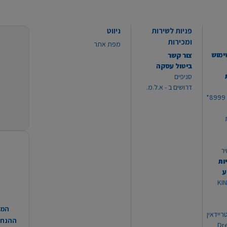
פניות לשירות
ניווט
ומכירות
מפת אתר
ימוש
צור קשר
ביטול עסקה
סניפים
דרושים ב - א.ל.מ.
יר
ות
ע
 מוצרי KING
המח
ריידאין
ההנחות
וי Dream