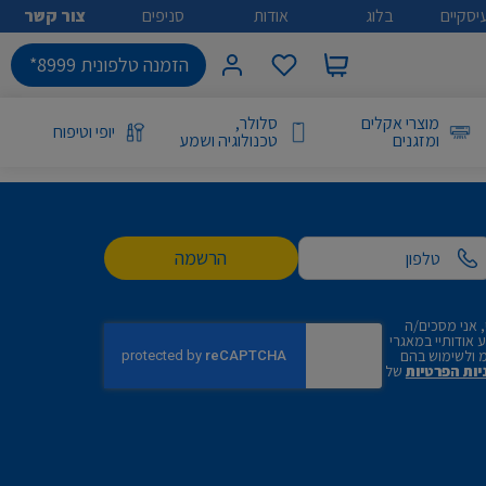
יסקיים
בלוג
אודות
סניפים
צור קשר
הזמנה טלפונית 8999*
מוצרי אקלים
סלולר,
יופי וטיפוח
ומזגנים
טכנולוגיה ושמע
הרשמה
 אני מסכים/ה
אודותיי במאגרי
 ולשימוש בהם
יות הפרטיות
של