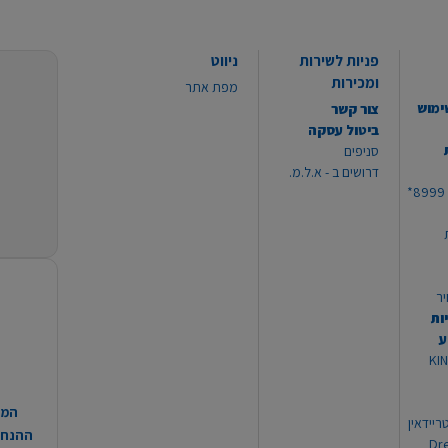
פניות לשירות
ניווט
ומכירות
מפת אתר
ימוש
צור קשר
ביטול עסקה
סניפים
דרושים ב - א.ל.מ.
יר
ות
ע
 מוצרי KING
המח
ריידאין
ההנחות
וי Dream