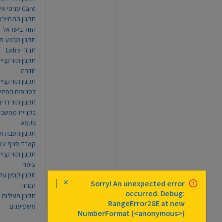
Card סניפי אילת
תקנון התחייבו
הזול בישראל
תקנון מבצע תו
תנורי Lofra
תקנון תווי קניי
חדרה
תקנון תווי קניי
לסניפים הפיזי
תקנון תווי דר
בקניית מחשב נ
ASUS
תקנון הטבה תו
קארד סניף TLV
תקנון תווי קנייה
עופר
Sorry! An unexpected error
הנחה
occurred. Debug:
תקנון פעילות
RangeError28E at new
משפיענים
NumberFormat (<anonymous>)