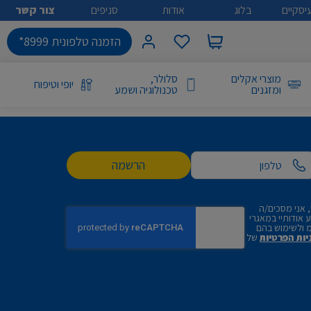
יסקיים
בלוג
אודות
סניפים
צור קשר
הזמנה טלפונית 8999*
מוצרי אקלים
סלולר,
יופי וטיפוח
ומזגנים
טכנולוגיה ושמע
הרשמה
 אני מסכים/ה
אודותיי במאגרי
 ולשימוש בהם
יות הפרטיות
של