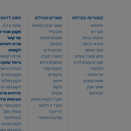
קטגוריות מובילות
מוצרים מובילים
חשוב לדעת
טלוויזיות
שואבי אבק רובוטיים
אודות א.ל.מ
מקררים
מזגן עילי
תקנון תנאי ש
מכונות כביסה
שעונים חכמים
צור קשר
מייבשי כביסה
מיקרוגל
פנייה לשירות
מסכי מחשב
מזגים ניידים
לקוחות
מיזוג ומוצרי אקלים
מאוורר תקרה
שירות לקוחות 8999*
מוצרים קטנים לבית
מחשבים ניידים
ביטול עסקה
ולמטבח
מכונות קפה
הצהרת נגישות
יופי וטיפוח
מיקסרים
תקנון טלגרם
סמארטפונים
אייפון
תקנון ניוזלטר
שואבי אבק
גלקסי
תקנון הצע מח
מקפיאים
אוזניות
מדיניות פרטי
מקרר מקפיא תחתון
ואבטחת מיד
מקרר 4 דלתות
תקנון
כיריים גז
במחיר נמוך
קורקינט חשמלי
בהתחייבות
תקנון תוכנית ט
תקנון תו