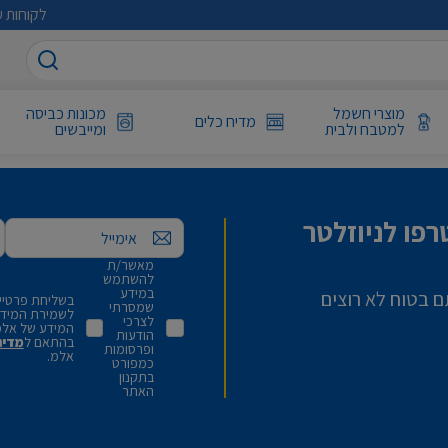
לקוחות ע
מוצרי חשמל
מכונות כביסה
מדיח כלים
למטבח ולבית
ומייבשים
פו לניוזלטר
אימייל
מאשר/ת
להשתמש
במידע
ם בטוח לא רוצים
בשליחת פרטיי,
שמסרתי
לשמירת המידע 
לצרכי
המידע של אלמ
הודעות
בהתאם ל
מדינ
ופרסומות
אלמ.
כמפורט
בתקנון
האתר