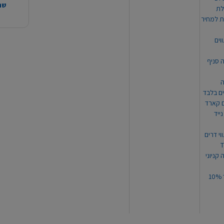
שהמ
ת למחיר
וים
ה סניף
ה
ים בלבד
ים קארד
ייד
וי דרים
 קניוני
תקנון קופון עד 10%