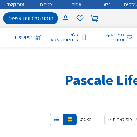
יסקיים
בלוג
אודות
סניפים
צור קשר
הזמנה טלפונית 8999*
מוצרי אקלים
סלולר,
יופי וטיפוח
ומזגנים
טכנולוגיה ושמע
פופולאריות
תצוגה: