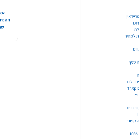
המח
ריידאין
ההנחות
וי Dream
שהמ
ת למחיר
וים
ה סניף
ה
ים בלבד
ים קארד
ייד
וי דרים
 קניוני
תקנון קופון עד 10%