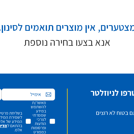
צטערים, אין מוצרים תואמים לסינון.
אנא בצעו בחירה נוספת
פו לניוזלטר
אימייל
מאשר/ת
להשתמש
במידע
ם בטוח לא רוצים
בשליחת פרטיי,
שמסרתי
לשמירת המידע 
לצרכי
המידע של אלמ
הודעות
בהתאם ל
מדינ
ופרסומות
אלמ.
כמפורט