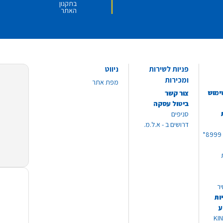
בתקנון
האתר
פניות לשירות
ניווט
ומכירות
מפת אתר
ימוש
צור קשר
ביטול עסקה
סניפים
דרושים ב - א.ל.מ.
יר
ות
ע
 מוצרי KING