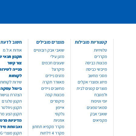
קטגוריות מובילות
מוצרים מובילים
חשוב לדעת
טלוויזיות
שואבי אבק רובוטיים
אודות א.ל.מ
מקררים
מזגן עילי
תקנון תנאי ש
מכונות כביסה
שעונים חכמים
צור קשר
מייבשי כביסה
מיקרוגל
פנייה לשירות
מסכי מחשב
מזגים ניידים
לקוחות
מיזוג ומוצרי אקלים
מאוורר תקרה
שירות לקוחות 8999*
מוצרים קטנים לבית
מחשבים ניידים
ביטול עסקה
ולמטבח
מכונות קפה
הצהרת נגישות
יופי וטיפוח
מיקסרים
תקנון טלגרם
סמארטפונים
אייפון
תקנון ניוזלטר
שואבי אבק
גלקסי
תקנון הצע מח
מקפיאים
אוזניות
מדיניות פרטי
מקרר מקפיא תחתון
ואבטחת מיד
מקרר 4 דלתות
תקנון