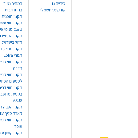
כיריים גז
במחיר נמוך
קורקינט חשמלי
בהתחייבות
תקנון תוכנית ט
תקנון תו
Card סניפי אילת
תקנון התחייבו
הזול בישראל
תקנון מבצע תו
תנורי Lofra
תקנון תווי קניי
חדרה
תקנון תווי קניי
לסניפים הפיזי
תקנון תווי דר
בקניית מחשב נ
ASUS
תקנון הטבה תו
קארד סניף TLV
תקנון תווי קנייה
עופר