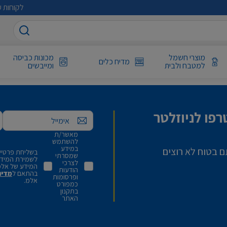
לקוחות ע
מוצרי חשמל
מכונות כביסה
מדיח כלים
למטבח ולבית
ומייבשים
פו לניוזלטר
אימייל
מאשר/ת
להשתמש
במידע
ם בטוח לא רוצים
בשליחת פרטיי,
שמסרתי
לשמירת המידע 
לצרכי
המידע של אלמ
הודעות
בהתאם ל
מדינ
ופרסומות
אלמ.
כמפורט
בתקנון
האתר