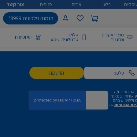
יסקיים
בלוג
אודות
סניפים
צור קשר
הזמנה טלפונית 8999*
מוצרי אקלים
סלולר,
יופי וטיפוח
ומזגנים
טכנולוגיה ושמע
הרשמה
 אני מסכים/ה
אודותיי במאגרי
 ולשימוש בהם
יות הפרטיות
של