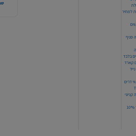
שהמ
ת למחיר
וים
ה סניף
ה
ים בלבד
ים קארד
ייד
וי דרים
 קניוני
תקנון קופון עד 10%