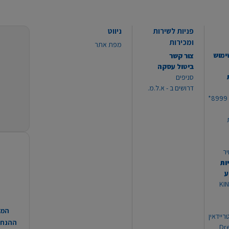
פניות לשירות
ניווט
ומכירות
מפת אתר
ימוש
צור קשר
ביטול עסקה
סניפים
דרושים ב - א.ל.מ.
יר
ות
ע
 מוצרי KING
המח
ריידאין
ההנחות
וי Dream