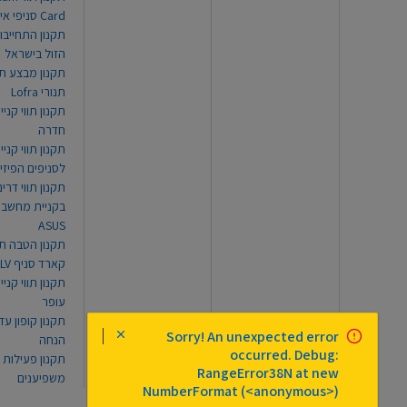
Card סניפי אילת
תקנון התחייבו
הזול בישראל
תקנון מבצע תו
תנורי Lofra
תקנון תווי קניי
חדרה
תקנון תווי קניי
לסניפים הפיזי
תקנון תווי דר
בקניית מחשב נ
ASUS
תקנון הטבה תו
קארד סניף TLV
תקנון תווי קנייה
עופר
Sorry! An unexpected error
הנחה
occurred. Debug:
תקנון פעילות
RangeError38N at new
משפיענים
NumberFormat (<anonymous>)