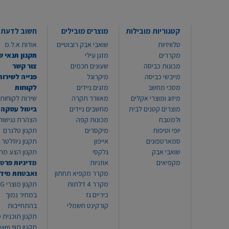
קטגוריות מובילות
מוצרים מובילים
חשוב לדעת
טלוויזיות
שואבי אבק רובוטיים
אודות א.ל.מ
מקררים
מזגן עילי
תקנון תנאי ש
מכונות כביסה
שעונים חכמים
צור קשר
מייבשי כביסה
מיקרוגל
פנייה לשירות
מסכי מחשב
מזגים ניידים
לקוחות
מיזוג ומוצרי אקלים
מאוורר תקרה
שירות לקוחות 8999*
מוצרים קטנים לבית
מחשבים ניידים
ביטול עסקה
ולמטבח
מכונות קפה
הצהרת נגישות
יופי וטיפוח
מיקסרים
תקנון טלגרם
סמארטפונים
אייפון
תקנון ניוזלטר
שואבי אבק
גלקסי
תקנון הצע מח
מקפיאים
אוזניות
מדיניות פרטי
מקרר מקפיא תחתון
ואבטחת מיד
מקרר 4 דלתות
תקנון
כיריים גז
במחיר נמוך
קורקינט חשמלי
בהתחייבות
תקנון תוכנית ט
תקנון תו