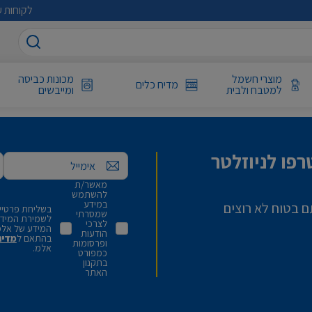
לקוחות ע
מוצרי חשמל
מכונות כביסה
מדיח כלים
למטבח ולבית
ומייבשים
פו לניוזלטר
אימייל
מאשר/ת
להשתמש
במידע
ם בטוח לא רוצים
בשליחת פרטיי,
שמסרתי
לשמירת המידע 
לצרכי
המידע של אלמ
הודעות
בהתאם ל
מדינ
ופרסומות
אלמ.
כמפורט
בתקנון
האתר