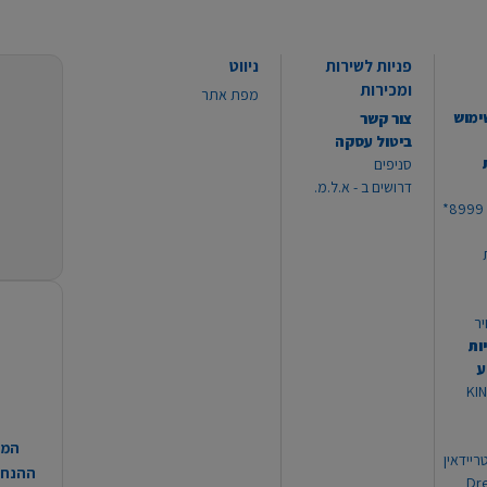
פניות לשירות
ניווט
ומכירות
מפת אתר
ימוש
צור קשר
ביטול עסקה
סניפים
דרושים ב - א.ל.מ.
יר
ות
ע
 מוצרי KING
המח
ריידאין
ההנחות
וי Dream