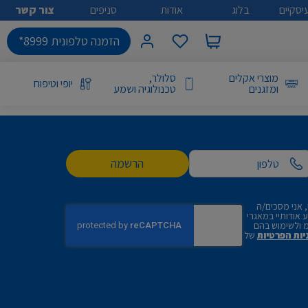
יסקיים
בלוג
אודות
סניפים
צור קשר
הזמנה טלפונית 8999*
מוצרי אקלים
סלולר,
יופי וטיפוח
ומזגנים
טכנולוגיה ושמע
הרשמה
 אני מסכים/ה
אודותיי במאגרי
 ולשימוש בהם
יות הפרטיות
של