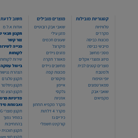
קטגוריות מובילות
מוצרים מובילים
חשוב לדעת
טלוויזיות
שואבי אבק רובוטיים
אודות א.ל.מ
מקררים
מזגן עילי
תקנון תנאי ש
מכונות כביסה
שעונים חכמים
צור קשר
מייבשי כביסה
מיקרוגל
פנייה לשירות
מסכי מחשב
מזגים ניידים
לקוחות
מיזוג ומוצרי אקלים
מאוורר תקרה
שירות לקוחות 8999*
מוצרים קטנים לבית
מחשבים ניידים
ביטול עסקה
ולמטבח
מכונות קפה
הצהרת נגישות
יופי וטיפוח
מיקסרים
תקנון טלגרם
סמארטפונים
אייפון
תקנון ניוזלטר
שואבי אבק
גלקסי
תקנון הצע מח
מקפיאים
אוזניות
מדיניות פרטי
מקרר מקפיא תחתון
ואבטחת מיד
מקרר 4 דלתות
תקנון
כיריים גז
במחיר נמוך
קורקינט חשמלי
בהתחייבות
תקנון תוכנית ט
תקנון תו