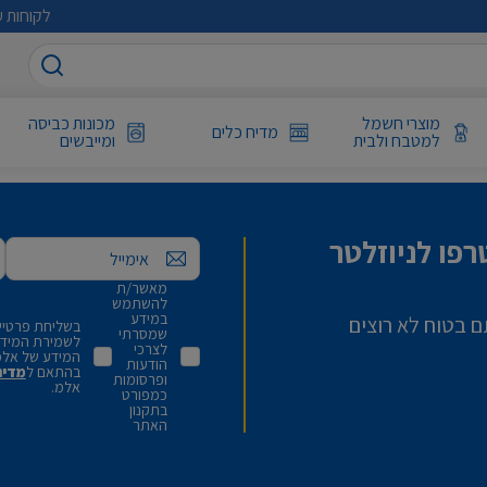
לקוחות ע
מוצרי חשמל
מכונות כביסה
מדיח כלים
למטבח ולבית
ומייבשים
פו לניוזלטר
אימייל
מאשר/ת
להשתמש
במידע
ם בטוח לא רוצים
בשליחת פרטיי,
שמסרתי
לשמירת המידע 
לצרכי
המידע של אלמ
הודעות
בהתאם ל
מדינ
ופרסומות
אלמ.
כמפורט
בתקנון
האתר