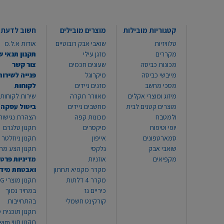
קטגוריות מובילות
מוצרים מובילים
חשוב לדעת
טלוויזיות
שואבי אבק רובוטיים
אודות א.ל.מ
מקררים
מזגן עילי
תקנון תנאי ש
מכונות כביסה
שעונים חכמים
צור קשר
מייבשי כביסה
מיקרוגל
פנייה לשירות
מסכי מחשב
מזגים ניידים
לקוחות
מיזוג ומוצרי אקלים
מאוורר תקרה
שירות לקוחות 8999*
מוצרים קטנים לבית
מחשבים ניידים
ביטול עסקה
ולמטבח
מכונות קפה
הצהרת נגישות
יופי וטיפוח
מיקסרים
תקנון טלגרם
סמארטפונים
אייפון
תקנון ניוזלטר
שואבי אבק
גלקסי
תקנון הצע מח
מקפיאים
אוזניות
מדיניות פרטי
מקרר מקפיא תחתון
ואבטחת מיד
מקרר 4 דלתות
תקנון
כיריים גז
במחיר נמוך
קורקינט חשמלי
בהתחייבות
תקנון תוכנית ט
תקנון תו