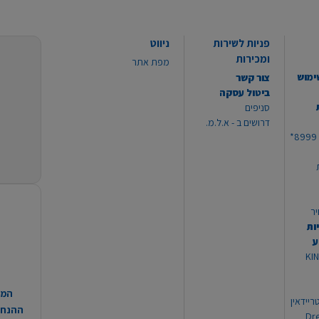
פניות לשירות
ניווט
ומכירות
מפת אתר
ימוש
צור קשר
ביטול עסקה
סניפים
דרושים ב - א.ל.מ.
יר
ות
ע
 מוצרי KING
המח
ריידאין
ההנחות
וי Dream