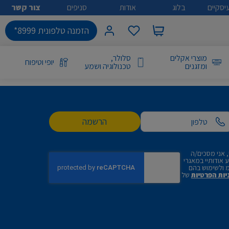
יסקיים
בלוג
אודות
סניפים
צור קשר
הזמנה טלפונית 8999*
מוצרי אקלים
סלולר,
יופי וטיפוח
ומזגנים
טכנולוגיה ושמע
הרשמה
 אני מסכים/ה
אודותיי במאגרי
 ולשימוש בהם
יות הפרטיות
של