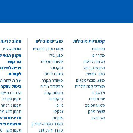
קטגוריות מובילות
מוצרים מובילים
חשוב לדעת
טלוויזיות
שואבי אבק רובוטיים
אודות א.ל.מ
מקררים
מזגן עילי
תקנון תנאי ש
מכונות כביסה
שעונים חכמים
צור קשר
מייבשי כביסה
מיקרוגל
פנייה לשירות
מסכי מחשב
מזגים ניידים
לקוחות
מיזוג ומוצרי אקלים
מאוורר תקרה
שירות לקוחות 8999*
מוצרים קטנים לבית
מחשבים ניידים
ביטול עסקה
ולמטבח
מכונות קפה
הצהרת נגישות
יופי וטיפוח
מיקסרים
תקנון טלגרם
סמארטפונים
אייפון
תקנון ניוזלטר
שואבי אבק
גלקסי
תקנון הצע מח
מקפיאים
אוזניות
מדיניות פרטי
מקרר מקפיא תחתון
ואבטחת מיד
מקרר 4 דלתות
תקנון