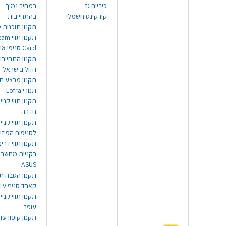
כיריים גז
במחיר נמוך
קורקינט חשמלי
בהתחייבות
תקנון תוכנית ט
תקנון תו
Card סניפי אילת
תקנון התחייבו
הזול בישראל
תקנון מבצע תו
תנורי Lofra
תקנון תווי קניי
חדרה
תקנון תווי קניי
לסניפים הפיזי
תקנון תווי דר
בקניית מחשב נ
ASUS
תקנון הטבה תו
קארד סניף TLV
תקנון תווי קנייה
עופר