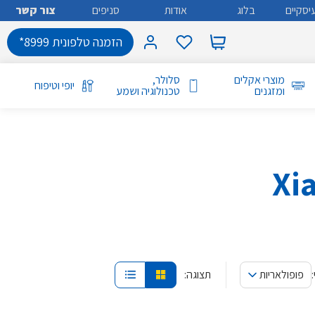
יסקיים
בלוג
אודות
סניפים
צור קשר
הזמנה טלפונית 8999*
מוצרי אקלים
סלולר,
יופי וטיפוח
ומזגנים
טכנולוגיה ושמע
פופולאריות
תצוגה: