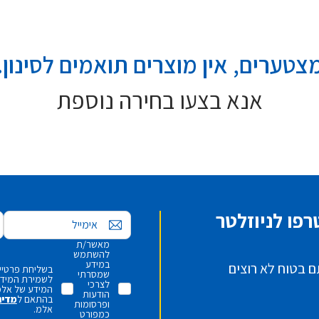
צטערים, אין מוצרים תואמים לסינון.
אנא בצעו בחירה נוספת
פו לניוזלטר
אימייל
מאשר/ת
להשתמש
במידע
ם בטוח לא רוצים
בשליחת פרטיי,
שמסרתי
לשמירת המידע 
לצרכי
המידע של אלמ
הודעות
בהתאם ל
מדינ
ופרסומות
אלמ.
כמפורט