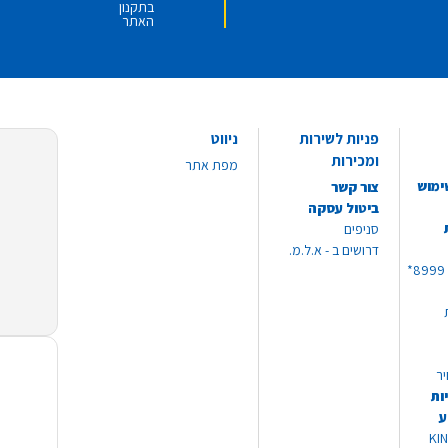
בתקנון
האתר
פניות לשירות
ניווט
ומכירות
מפת אתר
ימוש
צור קשר
ביטול עסקה
סניפים
דרושים ב - א.ל.מ.
יר
ות
ע
 מוצרי KING