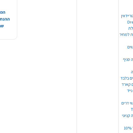
המח
ריידאין
ההנחות
וי Dream
שהמ
ת למחיר
וים
ה סניף
ה
ים בלבד
ים קארד
ייד
וי דרים
 קניוני
תקנון קופון עד 10%