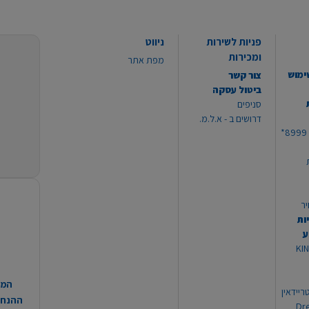
פניות לשירות
ניווט
ומכירות
מפת אתר
ימוש
צור קשר
ביטול עסקה
סניפים
דרושים ב - א.ל.מ.
יר
ות
ע
 מוצרי KING
המח
ריידאין
ההנחות
וי Dream