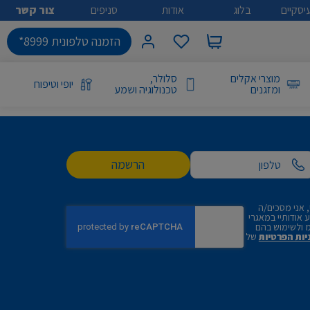
יסקיים
בלוג
אודות
סניפים
צור קשר
הזמנה טלפונית 8999*
מוצרי אקלים
סלולר,
יופי וטיפוח
ומזגנים
טכנולוגיה ושמע
הרשמה
 אני מסכים/ה
אודותיי במאגרי
 ולשימוש בהם
יות הפרטיות
של