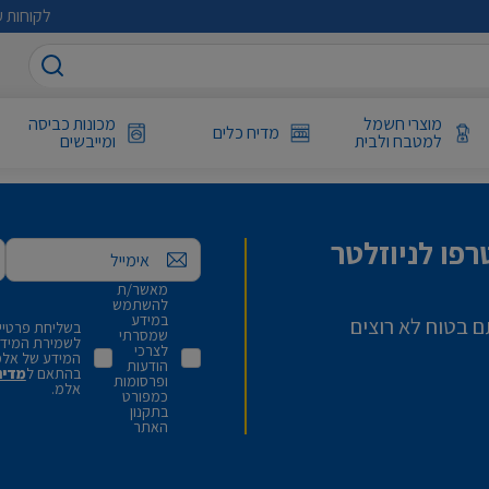
לקוחות ע
מוצרי חשמל
מכונות כביסה
מדיח כלים
למטבח ולבית
ומייבשים
פו לניוזלטר
אימייל
מאשר/ת
להשתמש
במידע
ם בטוח לא רוצים
בשליחת פרטיי,
שמסרתי
לשמירת המידע 
לצרכי
המידע של אלמ
הודעות
בהתאם ל
מדינ
ופרסומות
אלמ.
כמפורט
בתקנון
האתר