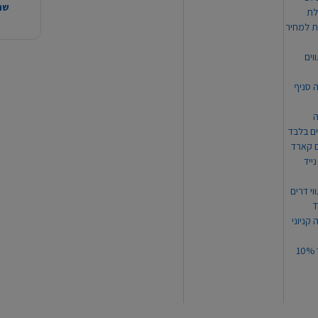
שהמ
ת למחיר
וים
ה סניף
ה
ים בלבד
ים קארד
ייד
וי דרים
 קניוני
תקנון קופון עד 10%