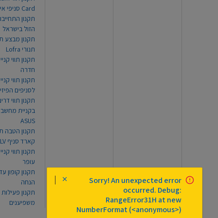
Card סניפי אילת
תקנון התחייבו
הזול בישראל
תקנון מבצע תו
תנורי Lofra
תקנון תווי קניי
חדרה
תקנון תווי קניי
לסניפים הפיזי
תקנון תווי דר
בקניית מחשב נ
ASUS
תקנון הטבה תו
קארד סניף TLV
תקנון תווי קנייה
עופר
Sorry! An unexpected error
הנחה
occurred. Debug:
תקנון פעילות
RangeError31H at new
משפיענים
NumberFormat (<anonymous>)