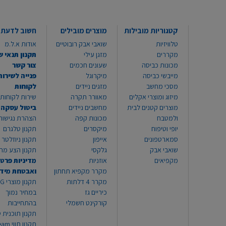
קטגוריות מובילות
מוצרים מובילים
חשוב לדעת
טלוויזיות
שואבי אבק רובוטיים
אודות א.ל.מ
מקררים
מזגן עילי
תקנון תנאי ש
מכונות כביסה
שעונים חכמים
צור קשר
מייבשי כביסה
מיקרוגל
פנייה לשירות
מסכי מחשב
מזגים ניידים
לקוחות
מיזוג ומוצרי אקלים
מאוורר תקרה
שירות לקוחות 8999*
מוצרים קטנים לבית
מחשבים ניידים
ביטול עסקה
ולמטבח
מכונות קפה
הצהרת נגישות
יופי וטיפוח
מיקסרים
תקנון טלגרם
סמארטפונים
אייפון
תקנון ניוזלטר
שואבי אבק
גלקסי
תקנון הצע מח
מקפיאים
אוזניות
מדיניות פרטי
מקרר מקפיא תחתון
ואבטחת מיד
מקרר 4 דלתות
תקנון
כיריים גז
במחיר נמוך
קורקינט חשמלי
בהתחייבות
תקנון תוכנית ט
תקנון תו