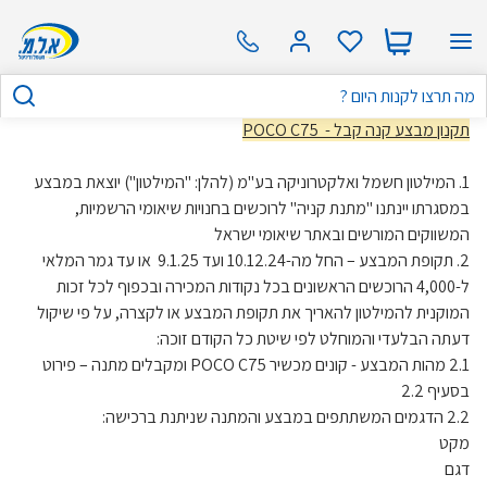
תקנון מבצע קנה קבל - POCO C75
1. המילטון חשמל ואלקטרוניקה בע"מ (להלן: "המילטון") יוצאת במבצע
במסגרתו יינתנו "מתנת קניה" לרוכשים בחנויות שיאומי הרשמיות,
המשווקים המורשים ובאתר שיאומי ישראל
2. תקופת המבצע – החל מה-10.12.24 ועד 9.1.25 או עד גמר המלאי
ל-4,000 הרוכשים הראשונים בכל נקודות המכירה ובכפוף לכל זכות
המוקנית להמילטון להאריך את תקופת המבצע או לקצרה, על פי שיקול
דעתה הבלעדי והמוחלט לפי שיטת כל הקודם זוכה:
2.1 מהות המבצע - קונים מכשיר POCO C75 ומקבלים מתנה – פירוט
בסעיף 2.2
2.2 הדגמים המשתתפים במבצע והמתנה שניתנת ברכישה:
מקט
דגם