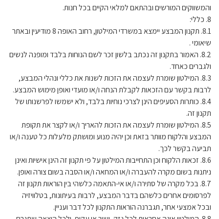
והמשווקים המורשים ובהתאם למלאי הקיים בכל חנות.
8. כללי:
8.1. תקנון המבצע יימצא במשרדי המילטון, רחוב האופה 8 מודיעין ובאתר
שיאומי .
8.2. האמור בתקנון זה נכתב בלשון זכר לשם הנוחות בלבד ומופנה לנשים
ולגברים כאחד.
8.3. המילטון שומרת לעצמה את הזכות לשנות את כללי ונהלי המבצע,
לרבות בקשר עם הזכאות לקבלת הנחה ו/או מועדי ואופן מימוש המבצע.
8.4. כותרות הסעיפים הינן לצרכי נוחיות בלבד, ולא ישמשו לפרשנותו של
תקנון זה.
8.5. המילטון שומרת לעצמה את הזכות להאריך ו/או לקצר את תקופת
המבצע והלקוח מוותר בזאת וכן יהיה מנוע ומושתק מלעלות כל טענה ו/או
תביעה בקשר לכך.
8.6. זכאות הלקוח וכן התחייבות המילטון על פי תקנון זה הינן אישיות ואינן
ניתנות בשום מקרה להעברה ו/או המחאה ו/או הסבה בשום צורה ואופן.
8.7. בכל מקרה של סתירה ו/או אי-התאמה כלשהי בין הוראות תקנון זה
לפרסומים אחרים כלשהם בדבר המבצע, לרבות בעיתונות, בטלוויזיה
ובכל אמצעי אחר, תגברנה הוראות התקנון לכל דבר ועניין.
8.8. המילטון אינה אחראית לכל נזק, ישיר או עקיף, ולכל הוצאה שתגרם