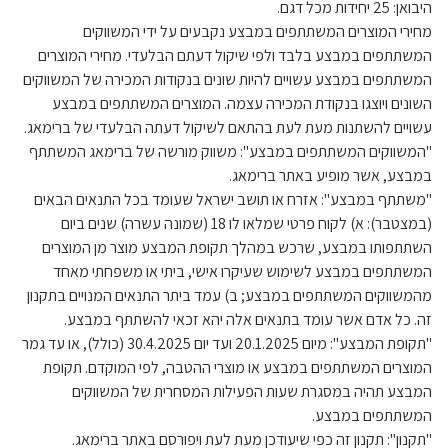
היבואן: 25 יחידות מכל דגם.
מחירי המוצרים המשתתפים במבצע נקבעים על ידי המשווקים
המשתתפים במבצע בלבד ולפי שיקול דעתם הבלעדי. מחירי המוצרים
המשתתפים במבצע עשויים להיות שונים בנקודות המכירה של המשווקים
השונים ויוצגו בנקודת המכירה עצמה. המוצרים המשתתפים במבצע
עשויים להשתנות מעת לעת בהתאם לשיקול דעתה הבלעדי של ברימאג.
"המשווקים המשתתפים במבצע": משווק מורשה של ברימאג המשתתף
במבצע, אשר מופיע באתר ברימאג.
"משתתף במבצע": אזרח או תושב ישראל שעומד בכל התנאים הבאים
(במצטבר): א) לקוח פרטי שמלאו לו 18 (שמונה עשרה) שנים ביום
השתתפותו במבצע, שרכש במהלך תקופת המבצע מוצר מן המוצרים
המשתתפים במבצע לשימוש שעיקרו אישי, ביתי או משפחתי מאחד
מהמשווקים המשתתפים במבצע; ב) עמד ביתר התנאים המנויים בתקנון
זה. כל אדם אשר עומד בתנאים אלה יהא זכאי להשתתף במבצע.
"תקופת המבצע": מיום 20.1.2025 ועד יום 30.4.2025 (כולל), או עד גמר
המוצרים המשתתפים במבצע או מוצרי ההטבה, לפי המוקדם. תקופת
המבצע תהיה במסגרת שעות הפעילות המסחרית של המשווקים
המשתתפים במבצע.
"תקנון": תקנון זה כפי שיעודכן מעת לעת ויפורסם באתר ברימאג.