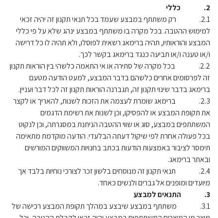
2. כללי
2.1. רק משתתף במבצע שעמד בכל תנאי תקנון זה יהיה זכאי
למימוש ההטבה. בכל מקרה בו משתתף במבצע ינהג שלא על פי כללי
המבצע והוראותיו, תהיה ברימאג רשאית לפוסלו, ולא תהיה לו כל דרישה
ו/או טענה ו/או תביעה כנגד ברימאג בקשר לכך.
2.2. בכל מקרה של סתירה או אי התאמה כלשהי בין הוראות תקנון
זה לפרסומים אחרים כלשהם בדבר המבצע, למעט הודעה מטעם
ברימאג בדבר שינוי תקנון זה, תגברנה הוראות תקנון זה לכל דבר ועניין.
2.3. ברימאג שומרת לעצמה את הזכות לשנות, להאריך או לקצר
את תקופת המבצע או להפסיקו, וכן לשנות את רשימת הדגמים
המשתתפים במבצע, סוג או שווי ההטבה הניתנת במסגרתה, וכן לנקוט
בכל פעולה אחרת לפי שיקול דעתה הבלעדי. הודעה מוקדמת מתאימה
תימסר לציבור באמצעות הודעות בכתב בחנויות המשווקים המורשים
ובאתר ברימאג.
2.4. תנאי תקנון זה מנוסחים בלשון זכר לצורכי נוחיות בלבד אך
מיועדים ומופנים אל גברים ולנשים כאחד.
3. התנאים למבצע
3.1. משתתף במבצע שיבצע במהלך תקופת המבצע רכישה של
מוצר מן המוצרים המשתתפים במבצע יהיה זכאי לקבלת ההטבה, וכל