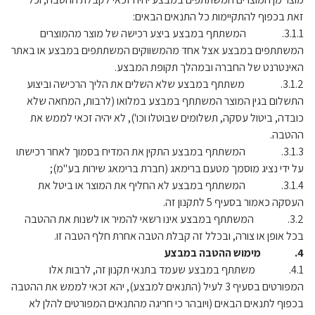
זאת בכפוף להתקיימות כל התנאים הבאים:
3.1.1. המשתתף במבצע ביצע רכישה של מוצר מהמוצרים
המשתתפים במבצע אצל אחד מהמשווקים המשתתפים במבצע או באתר
האינטרנט של החברה ובמהלך תקופת המבצע.
3.1.2. משתתף במבצע שלא השלים את הליך הרכישה וביצוע
התשלום בגין המוצר המשתתף במבצע במלואו (לרבות, המחאה שלא
כובדה, ביטול עסקה, תשלומים שבוטלו וכו'), לא יהיה זכאי לממש את
ההטבה.
3.1.3. המשתתף במבצע התקין את המדיח בסמוך לאחר רכישתו
על ידי נציג מוסמך מטעם ברימאג (חברת ברימאג שירות בע"מ);
3.1.4. המשתתף במבצע לא החליף את המוצר או ביטל את
העסקה כאמור בסעיף 5 לתקנון זה.
3.2. המשתתף במבצע אינו רשאי להמיר או לשנות את ההטבה
בכל אופן או צורה, ובכלל זה קבלת הטבה אחרת חלף הטבה זו.
4. מימוש ההטבה במבצע
4.1. משתתף במבצע שעמד בתנאי תקנון זה, לרבות אלו
המפורטים בסעיף 3 לעיל (התנאים למבצע), יהא זכאי לממש את ההטבה
בכפוף לתנאים הבאים (ויובהר כי חריגה מהתנאים המפורטים להלן לא