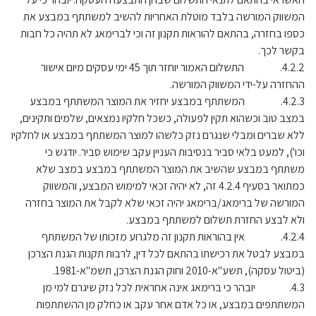
המשווק המורשה בלבד מוטלת האחריות להשיב למשתתף במבצע את
כספו בחזרה, בהתאם להוראות תקנון זה וכי לברימאג לא תהיה כל חבות
בקשר לכך.
4.2.2. התשלום האמור יוחזר תוך 45 ימי עסקים מיום אישור
ההחזרה על-ידי המשווק המורשה.
4.2.3. המשתתף במבצע יחזיר את המוצר המשתתף במבצע
במצב טוב וכשהוא תקין לפעולה, כשכל חלקיו נמצאים, שלמים ותקינים,
ללא שברים ומבלי שנגרם נזק כלשהו למוצר המשתתף במבצע או לחלקיו
וכו'), למעט בלאי סביר בנסיבות העניין עקב שימוש סביר. יודגש כי
משתתף במבצע שהשיב את המוצר המשתתף במבצע במצב שלא
כמתואר בסעיף 4.2.4 זה, לא יהיה זכאי למימוש המבצע, והמשווק
המורשה של ברימאג/ברימאג יהיה זכאי שלא לקבל את המוצר בחזרה
ולא לבצע החזרת תשלום למשתתף במבצע.
4.2.4. אין בהוראות תקנון זה מלגרוע מזכותו של המשתתף
במבצע לבטל את רכישתו בהתאם לכל דין, לרבות תקנות הגנת הצרכן
(ביטול עסקה), תשע"א-2010 וחוק הגנת הצרכן, תשמ"א-1981.
4.3. יובהר כי ברימאג אינה אחראית לכל נזק שיגרם למי מן
המשתתפים במבצע, או כל אדם אחר עקב או כחלק מן ההשתתפות