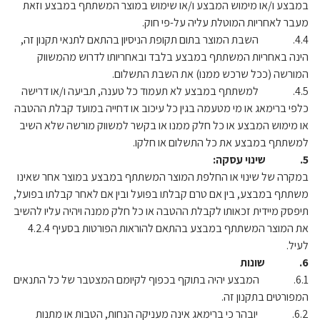
במבצע ו/או מימוש המבצע ו/או שימוש במוצר המשתתף במבצע וזאת
מעבר לאחריות המוטלת עליה על-פי חוק.
4.4. השבת המוצר בתום תקופת הניסיון בהתאם לתנאי תקנון זה,
הינה באחריות המשתתף במבצע בלבד ובאחריותו לדרוש מהמשווק
המורשה (ככל שרכש ממנו) את השבת התשלום.
4.5. למשתתף במבצע לא תעמוד כל טענה, תביעה ו/או דרישה
כלפי ברימאג או מי מטעמה בגין כל עיכוב או דחייה במועד קבלת ההטבה
או מימוש המבצע או כל חלק ממנו או בקשר למשווק מורשה שלא השיב
למשתתף במבצע את כל התשלום או חלקו.
5. שינוי עסקה:
במקרה של שינוי או החלפת המוצר המשתתף במבצע במוצר אחר שאינו
משתתף במבצע, בין אם טרם קבלתו בפועל ובין אם לאחר קבלתו בפועל,
תיפסק מיידית זכאותו לקבלת ההטבה או כל חלק ממנה ויהיה עליו להשיב
את המוצר המשתתף במבצע בהתאם להוראות הפורטות בסעיף 4.2.4
לעיל.
6. שונות
6.1. המבצע יהיה בתוקף בכפוף לקיומם המצטבר של כל התנאים
המפורטים בתקנון זה.
6.2. יובהר כי ברימאג אינה מעניקה הנחות, הטבות או מתנות