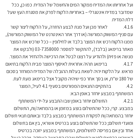
ועל אחריותו את המדיח ממקור המים והחשמל של המדיח. כמו כן, ככל
שמדובר במדיח אינטגרלי – באחריות הלקוח לפרק את מסגרת העץ שעל
דלת המדיח.
4.1.6. לאחר מכן ועל מנת לבצע החזרה, על הלקוח ליצור קשר
עם סניף המשווק המורשה (או דרך אתר האינטרנט של המשווק המורשה),
ממנו הלקוח רכש את המוצר בלבד או לחילופין – ככל שרכש את המוצר
מאתר ברימאג (בלבד), להתקשר למספר: 03-7358000 (ולבקש את
מנשה או פזית) ולהודיע על רצונו לבטל את הרכישה ולהחזיר את המוצר.
4.1.7. ברימאג תהיה אחראית לאיסוף המוצר מבית הלקוח בתיאום
מראש. על הלקוח יהיה לשאת בעלות ההובלה של המדיח המוחזר בסכום
של 180 ש"ח, או בסך אחר כפי שיהיה מקובל אצל ברימאג מעת לעת.
4.2. בהתקיים התנאים המפורטים בסעיף 4.1 לעיל, המוצר
המשתתף במבצע יוחזר באופן הבא:
4.2.1. התשלום יוחזר באופן שבו התבצע על-ידי המשתתף
במבצע. קרי, ככל שהתשלום בוצע במזומן או בהמחאה/ות, התשלום
יוחזר בהמחאה/ות לפקודת המשתתף במבצע בלבד ובאותם תנאי תשלום
ומועדי תשלום; ככל שהתשלום בוצע בכרטיס אשראי, בין אם בתשלום
אחד ובין אם בפריסה לתשלומים, המשתתף במבצע יזוכה בכרטיס
האשראי בהתאם לתנאי התשלום שבהן התבצעה העסקה. יובהר כי על