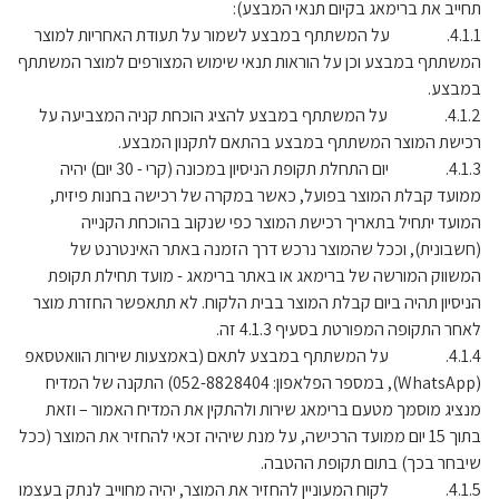
תחייב את ברימאג בקיום תנאי המבצע):
4.1.1. על המשתתף במבצע לשמור על תעודת האחריות למוצר
המשתתף במבצע וכן על הוראות תנאי שימוש המצורפים למוצר המשתתף
במבצע.
4.1.2. על המשתתף במבצע להציג הוכחת קניה המצביעה על
רכישת המוצר המשתתף במבצע בהתאם לתקנון המבצע.
4.1.3. יום התחלת תקופת הניסיון במכונה (קרי - 30 יום) יהיה
ממועד קבלת המוצר בפועל, כאשר במקרה של רכישה בחנות פיזית,
המועד יתחיל בתאריך רכישת המוצר כפי שנקוב בהוכחת הקנייה
(חשבונית), וככל שהמוצר נרכש דרך הזמנה באתר האינטרנט של
המשווק המורשה של ברימאג או באתר ברימאג - מועד תחילת תקופת
הניסיון תהיה ביום קבלת המוצר בבית הלקוח. לא תתאפשר החזרת מוצר
לאחר התקופה המפורטת בסעיף 4.1.3 זה.
4.1.4. על המשתתף במבצע לתאם (באמצעות שירות הוואטסאפ
(WhatsApp), במספר הפלאפון: 052-8828404) התקנה של המדיח
מנציג מוסמך מטעם ברימאג שירות ולהתקין את המדיח האמור – וזאת
בתוך 15 יום ממועד הרכישה, על מנת שיהיה זכאי להחזיר את המוצר (ככל
שיבחר בכך) בתום תקופת ההטבה.
4.1.5. לקוח המעוניין להחזיר את המוצר, יהיה מחוייב לנתק בעצמו