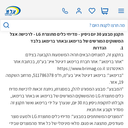
תקנון מבצע 30 יום ניסיון - מדיחי כלים מתוצרת LG - לרכישה אצל
המשווקים המורשים של ברימאג ובאתר ברימאג בלבד
1. הגדרות
בתקנון זה, למונחים הבאים תהיה המשמעות הקבועה בצידם:
"אתר ברימאג": אתר חברת ברימאג דיגיטל אייג' בע"מ, בכתובת אתר
האינטרנט: https://www.brimag.co.il
"ברימאג": ברימאג דיגיטל אייג' בע"מ, ח"פ 511786378, מרחוב השקמה
19, אזור.
"המבצע": מבצע המפורט להלן, במסגרתו, ניתנת זכאות לרכישת מדיח
כלים מתוצרת LG מהמשווקים המורשים של ברימאג או באתר ברימאג,
וקבלתו לתקופת ניסיון בת 30 יום, שנערך על ידי ברימאג ואשר תקנון זה
מסדיר וקובע את תנאיו.
"המוצרים המשתתפים במבצע": מדיחי כלים מתוצרת LG ולמעט מוצר
מעודפים, מתצוגה או פגום. מלאי מינימלי של כל אחד מהמוצרים שבידי