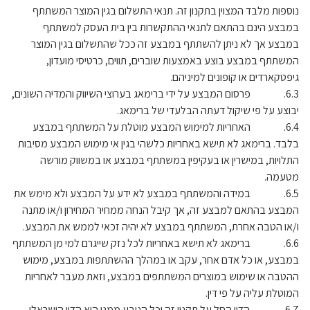
נוספות מלבד המצוין בתקנון זה. תנאי התשלום בגין המוצר המשתתף
במבצע הינם בהתאם לתנאי ההתקשרות בין בית העסק למשתתף
במבצע אך לא ניתן להשתתף במבצע זה ככל שהתשלום בגין המוצר
המשתתף במבצע בוצע באמצעות שוברים, תווים, כרטיסי מועדון,
גיפטקארדים או קופונים למיניהם.
6.3. פרסום המבצע על ידי ברימאג בערוצי השיווק והמדיה השונים,
יבוצע על פי שיקול דעתה הבלעדי של ברימאג.
6.4. האחריות למימוש המבצע מוטלת על המשתתף במבצע
בלבד. ברימאג לא תישא באחריות כלשהי בגין אי מימוש המבצע מסיבות
התלויות, במישרין או בעקיפין במשתתף במבצע או במשווק מורשה
מטעמה.
6.5. במידה והמשתתף במבצע לא ידע על המבצע ולא מימש את
המבצע בהתאם למבצע זה, אך קיבל הנחה ממחיר המחירון ו/או מתנה
ו/או הטבה אחרת, המשתתף במבצע לא יהיה זכאי לממש את המבצע.
6.6. ברימאג לא תישא באחריות לכל נזק שייגרם למי מן המשתתף
במבצע, או כל אדם אחר, עקב או במהלך ההשתתפות במבצע, מימוש
ההטבה או שימוש במוצרים המשתתפים במבצע, וזאת מעבר לאחריות
המוטלת עליה על פי דין.
6.7. הדין החל על תקנון זה וכל הנובע ממנו הוא הדין הישראלי