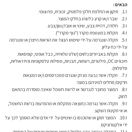
הבאים :
ז.1. תיקון או החלפת חלקי פלסטיק, זכוכית, פח וגומי.
ז.2. שבר ו/או קרע כלשהו בחלקי המוצר.
ז.3. חלודה, דהיית צבע, שינוי או אובדן גוון/צבע.
ז.4. תקלות במעטפת מקרר ("גוף מקרר").
ז.5. תקלה שנגרמה על-ידי שימוש הנוגד את הוראות הייצרן או שנגרמה
על-ידי כח עליון.
ז.6. תקלות באביזרים נלווים (שלט טלוויזיה, כבל אופטי, קופסאות
חיבורים OC, פילטרים, רשתות, תבניות, מסילות טלסקופיות והידראוליות,
סלסלות).
ז.7. תקלה אשר נבעה מנזק שנגרם ממכרסמים ו/או המצאות
חרקים/זוחלים למיניהם במוצר.
ז.8. המוצר מחובר לגנרטור או לרשת חשמל שאינה מוסדרת בהתאם
לחוק.
ז.9. תקלה אשר נגרמה כתוצאה מתקלות או מהפרעות ברשת החשמל,
או אי תקינות השקע.
ז.10. המוצר תוקן או שהוכנסו בו שינויים על ידי אדם שלא הוסמך לכך על
ידי אלקטרוניקס.
ז.11. התקלה נגרמה עקב טלטול המוצר ממקום מגורים של המחזיק