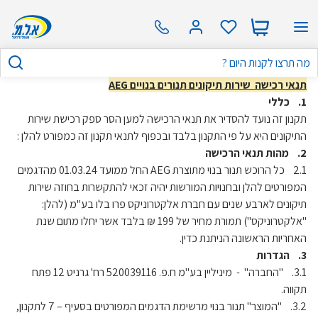
תנאי רכישה שירות תיקונים תנורים בנויים AEG
1. כללי
תקנון זה נועד להסדיר את תנאי הרכישה למען הסר ספק רכישת שירות
התיקונים היא על פי התקנון בלבד ובכפוף לתנאי תקנון זה כמפורט להלן :
2. מהות תנאי הרכישה
2.1 כל הרוכש תנור בנוי מתוצרת AEG החל ממועד 01.03.24 מהדגמים
המפורטים להלן ובחנויות המורשות יהיה זכאי להתקשרות בחוזה שירות
תיקונים לארבע שנים עם חברת אלקטרוניקס פרו בלו בע"מ (להלן:
"אלקטרוניקס") תמורת מחיר של 199 ₪ בלבד אשר יחלו מתום שנת
האחריות הראשונה הניתנת כדין.
3. הגדרות
3.1. "החברה" - מיניליין בע"מ ח.פ. 520039116 רח' גרניט 12 פתח
תקווה.
3.2. "המוצר" תנור בנוי מרשימת הדגמים המפורטים בסעיף – 7 לתקנון,