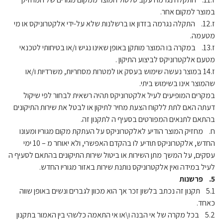
במוצר למקום אחר.
ז.12. התקלה נגרמה בזדון או ברשלנות שלא על-ידי אלקטרוניקס או מי
מטעמה.
ז.13. במקרה בו המוצר מותקן באופן שאינו נגיש ו/או בטיחותי לטכנאי
מטעם אלקטרוניקס לביצוע התיקון .
ז.14 במוצר נעשה שימוש בעסק או למטרות מסחריות, משרדיות ו/או
שהמוצר אינו בשימוש ביתי.
במקרים המופיעים לעיל אלקטרוניקס תהיה רשאית לבחור לפי שיקול
דעתה האם לתת ללקוח הצעת מחיר לתיקון או לבטל את שירות התיקונים
בהתאם לתנאים המפורטים בסעיף ה לתקנון זה.
ח. מחזיק המוצר הודיע לאלקטרוניקס על העתקת מקום מגוריו ומעונו
החדש, אלקטרוניקס תודיע לו בהקדם האפשרי, ולא יאוחר מ – 10 ימי
עסקים, על המשך מתן השירות או ביטול שירות התיקונים בהתאם לסעיף ה
לעיל במידה ואין אלקטרוניקס נותנת שירות באזור מגוריו החדש.
5. פרשנות
5.1 תקנון זה נכתב בלשון זכר אך הוא מכוון לגברים ונשים באופן שווה
כאחד.
5.2 בכל מקרה של אי הבנה ו\או אי התאמה כלשהי בין האמור בתקנון