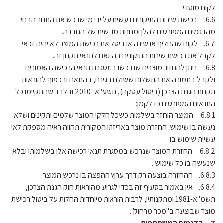
לקוח מוסדי.
6.6. רכישת שירות התיקונים נעשית על ידי מי שרכש את התנור הבנוי
מהדגמים המפורטים להלן ומחנות מורשית של החברה.
6.7. לקוח שהחליף או שינה או ביטל את רכישת המוצר לא יהיה זכאי
לקבל את רכישת שירות התיקונים בהתאם לתנאי תקנון זה.
6.8. ניתן להחזיר מוצרים שנרכשו במסגרת תנאי הרכישה האמורים
ולקבל בתמורה את התשלום ששולם בגינם, בהתאם ובכפוף להוראות
תקנות הגנת הצרכן (ביטול עסקה), תשע"א- 2010 ובלבד שהתקיימו כל
התנאים המפורטים כדלקמן:
6.8.1. המוצר הוחזר בשלמות כשכל חלקי המוצר שלמים ותקינים ושלא
נעשה בו שימוש. החזרת מוצר באריזתו המקורית תהווה ראיה מספקת לאי
עשיית שימוש בו
6.8.2. החזרת המוצר שנרכש במסגרת תנאי רכישה אלו בשלמותו ובלא
שנעשה בו כל שימוש .
6.8.3. ההחזרה בוצעה רק דרך ערוץ ההפצה בו נרכש המוצר.
6.8.4. אין באמור בסעיף זה בכדי לגרוע מהוראות חוק הגנת הצרכן,
תשמ"א-1981 ומתקנותיו, לרבות הוראות מיוחדות החלות על ביטול רכישת
מוצר שבוצעה ב"מכר מרחוק".
7. הדגמים המשתתפים