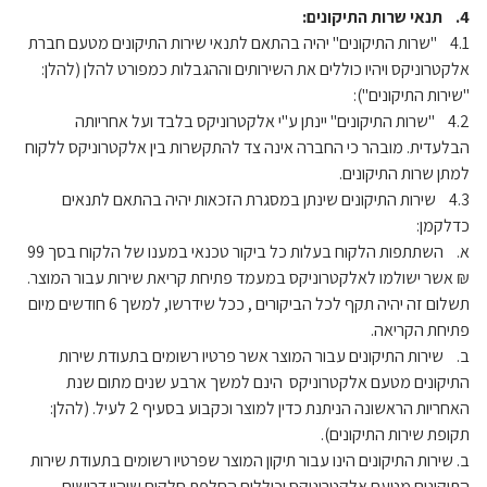
4. תנאי שרות התיקונים:
4.1 "שרות התיקונים" יהיה בהתאם לתנאי שירות התיקונים מטעם חברת
אלקטרוניקס ויהיו כוללים את השירותים וההגבלות כמפורט להלן (להלן:
"שירות התיקונים"):
4.2 "שרות התיקונים" יינתן ע"י אלקטרוניקס בלבד ועל אחריותה
הבלעדית. מובהר כי החברה אינה צד להתקשרות בין אלקטרוניקס ללקוח
למתן שרות התיקונים.
4.3 שירות התיקונים שינתן במסגרת הזכאות יהיה בהתאם לתנאים
כדלקמן:
א. השתתפות הלקוח בעלות כל ביקור טכנאי במענו של הלקוח בסך 99
₪ אשר ישולמו לאלקטרוניקס במעמד פתיחת קריאת שירות עבור המוצר.
תשלום זה יהיה תקף לכל הביקורים , ככל שידרשו, למשך 6 חודשים מיום
פתיחת הקריאה.
ב. שירות התיקונים עבור המוצר אשר פרטיו רשומים בתעודת שירות
התיקונים מטעם אלקטרוניקס הינם למשך ארבע שנים מתום שנת
האחריות הראשונה הניתנת כדין למוצר וכקבוע בסעיף 2 לעיל. (להלן:
תקופת שירות התיקונים).
ב. שירות התיקונים הינו עבור תיקון המוצר שפרטיו רשומים בתעודת שירות
התיקונים מטעם אלקטרוניקס וכוללים החלפת חלקים שיהיו דרושים