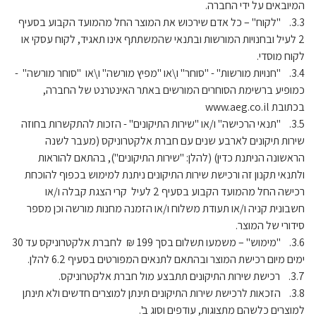
המיובאים על ידי החברה.
3.3. "לקוח" – כל אדם שירכוש את המוצר החל מהמועד הקבוע בסעיף
2 לעיל ובחנויות המורשות ובתנאי שהמשתתף אינו תאגיד, לקוח עסקי או
לקוח מוסדי.
3.4. "חנויות מורשות" - "סוחר" ו\או "מפיץ מורשה" ו\או "סוחר מורשה" -
כמופיע ברשימת הסוחרים המורשים באתר האינטרנט של החברה,
בכתובת www.aeg.co.il
3.5. "תנאי הרכישה" ו/או "שירות התיקונים" - הזכות להתקשרות בחוזה
שירות תיקונים לארבע שנים עם חברת אלקטרוניקס (מעבר לשנה
הראשונה הניתנת כדין) (להלן: "שירות התיקונים"), בהתאם להוראות
ולתנאי תקנון זה ורכישת שירות התיקונים ניתנת למימוש בכפוף להוכחת
רכישה החל מהמועד הקבוע בסעיף 2 לעיל קרי הצגת קבלה ו/או
חשבונית קניה ו/או תעודת משלוח ו/או הזמנה מחנות מורשה וכן מספר
סידורי של המוצר.
3.6. "מימוש" – משמעו תשלום בסך 199 ₪ לחברת אלקטרוניקס עד 30
ימים מיום רכישת המוצר ובהתאם לתנאים המפורטים בסעיף 6.2 להלן.
3.7. רכישת שירות התיקונים תתבצע מול חברת אלקטרוניקס.
3.8. הזכאות לרכישת שירות התיקונים תינתן למוצרים חדשים ולא תינתן
למוצרים כלשהם מתצוגות, עודפים וסוג ב'.