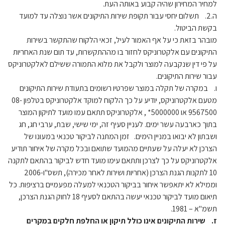
למחיר המחירון שהיה קבוע באותה העת.
ה.2. תשלום יחסי עבור תקופת שירות התיקונים אשר נוצלה עד למועד
בקשת הביטול.
מובהר בזאת כי על אף האמור לעיל, זכאי הלקוח שהתקשר בשירות
התיקונים עם אלקטרוניקס לחזור בו מההתקשרות, עד תום שנת האחריות
על פי דין שנקבעה למוצר ולקבל את מלוא התמורה ששילם לאלקטרוניקס
עבור שירות התיקונים.
ו. במקרה של תקלה במוצר שפרטיו רשומים בתעודת שירות התיקונים
מטעם אלקטרוניקס, יודיע על כך הלקוח למוקד אלקטרוניקס בטלפון 08-
9567500 או 5000000* , אלקטרוניקס תתאם עמו מועד לתיקון המוצר
בתוך כארבעה עשר ימים. לעניין סעיף זה, ימי שישי, שבת, ערבי חג, חג
ושבתון לא יבואו במניין הימים. זמן המתנה לביקור טכנאי במעונו של
הצרכן לא יעלה על שעתיים מהמועד שתואם ובכל מקרה של איחור תודיע
אלקטרוניקס על כך לצרכן ותתאם עימו מועד חדש לביקור בהתאם לתקנה
10 לתקנות הגנת הצרכן (אחריות ושירות לאחר מכירה), תשס"ו-2006
וממילא לא יתאפשר איחור בביקור הטכנאי למעלה מפעמיים ברציפות. כל
תיאום מועד לביקור טכנאי יעשה בהתאם לסעיף 18 לחוק הגנת הצרכן,
תשמ"א – 1981.
ז. שירות התיקונים אינו כולל תיקון או החלפת חלקים במקרים