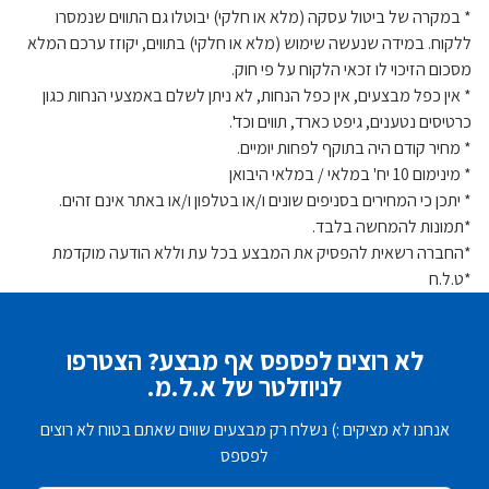
* במקרה של ביטול עסקה (מלא או חלקי) יבוטלו גם התווים שנמסרו
ללקוח. במידה שנעשה שימוש (מלא או חלקי) בתווים, יקוזז ערכם המלא
מסכום הזיכוי לו זכאי הלקוח על פי חוק.
* אין כפל מבצעים, אין כפל הנחות, לא ניתן לשלם באמצעי הנחות כגון
כרטיסים נטענים, גיפט כארד, תווים וכד'.
* מחיר קודם היה בתוקף לפחות יומיים.
* מינימום 10 יח' במלאי / במלאי היבואן
* יתכן כי המחירים בסניפים שונים ו/או בטלפון ו/או באתר אינם זהים.
*תמונות להמחשה בלבד.
*החברה רשאית להפסיק את המבצע בכל עת וללא הודעה מוקדמת
*ט.ל.ח
לא רוצים לפספס אף מבצע? הצטרפו
לניוזלטר של א.ל.מ.
אנחנו לא מציקים :) נשלח רק מבצעים שווים שאתם בטוח לא רוצים
לפספס