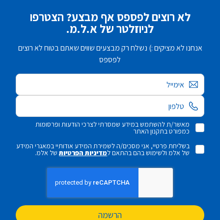
לא רוצים לפספס אף מבצע? הצטרפו
לניוזלטר של א.ל.מ.
אנחנו לא מציקים :) נשלח רק מבצעים שווים שאתם בטוח לא רוצים
לפספס
אימייל
מאשר/ת להשתמש במידע שמסרתי לצרכי הודעות ופרסומות
כמפורט בתקנון האתר
בשליחת פרטיי, אני מסכים/ה לשמירת המידע אודותיי במאגרי המידע
של אלמ ולשימוש בהם בהתאם ל
מדיניות הפרטיות
של אלמ.
הרשמה