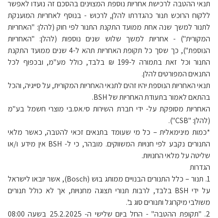
תנאי ההטבה לרכישת אחריות נוספת המצוינים בהסכם זה נועדו לאפשר
ללקוח הרוכש תנור כהגדרתו להלן, לרכוש - בנוסף לאחריות המוענקת
לתנור למשך שנה אחת ממועד התקנת התנור לפי חוק (להלן: "האחריות
המקורית") - אחריות למשך שלוש שנים נוספות (להלן: "האחריות
הנוספת"), כך שסך כל תקופת האחריות תהא ל-4 שנים ממועד התקנת
התנור וכל זאת בתמורה ל-199 ₪ בלבד, כולל מע"מ, ובכפוף לכל
התנאים המפורטים להלן.
תנאי האחריות הנוספת יהיו זהים לתנאי האחריות המקורית, על סייגיה, והכל
בהתאם לאמור בתעודת האחריות של BSH.
האחריות מסופקת על- ידי חברת השירות סי.אס.בי מוצרי חשמל בע"מ
(להלן: "CSB").
*כמות מינימאלית – כל מי שעומד בתנאים זכאי להטבה, כאשר מלאי
התנורים נקבע לפי חנויות המשווקים. מובהר, כי ל- BSH אין מידע ו/או
שליטה על מלאי החנויות.
הגדרות
1. תנור – כלל התנורים הבנויים ממותג בוש (Bosch), אשר יובאו לישראל
על ידי BSH בלבד, לרבות תנורי תצוגה מחנויות, אך לא כולל תנורים
משולבי מיקרוגל ותנורים סוג ב'.
2. "תקופת ההטבה" - החל ביום שלישי ה- 25.2.2025 בשעה 08:00