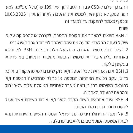
ו. הצרכן ישלם ל-CSB עבור ההטבה סך של .199 ₪ (כולל מע"מ). למען
הסר ספק, לא ניתן יהיה לממש את ההטבה לאחר התאריך 10.05.2025
ובכפוף כאמור להתקנה עד למועד זה
שונות
1. BSH רשאית להאריך את תקופת ההטבה, לקצרה או להפסיקה על-פי
שיקול דעתה הבלעדי. הודעה מתאימה תימסר לציבור באתר האינטרנט.
2. האחריות למימוש ההטבה הינה על הלקוח בלבד. BSH לא תישא
באחריות כלשהי בגין אי מימוש הזכאות מסיבות התלויות, במישרין או
בעקיפין בלקוח.
3. BSH אינה אחראית לכל הפסד ו/או נזק שייגרם למי מהלקוחות, או כל
צד ג', עקב רכישת האחריות הנוספת או כחלק מהרכישה הנוספת ו/או
כתוצאה משימוש בתנור, וזאת מעבר לאחריות המוטלת עליה על-פי חוק
ובהתאם לתעודת האחריות.
4. BSH אינה אחראית בשום מקרה לטיב ו/או איכות השירות אשר יוענק
ללקוח בחנויות בהן נמכר התנור.
5. על תקנון זה יחולו דיני מדינת ישראל וסמכות השיפוט הייחודית תהא
לבתי המשפט המוסמכים בתל-אביב יפו בלבד.