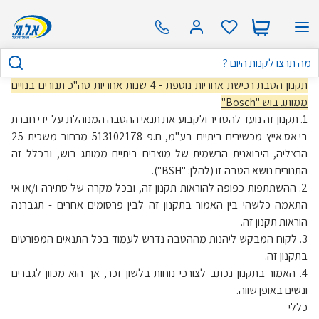
תקנון הטבת רכישת אחריות נוספת - 4 שנות אחריות סה"כ תנורים בנויים
ממותג בוש "Bosch"
1. תקנון זה נועד להסדיר ולקבוע את תנאי ההטבה המנוהלת על-ידי חברת
בי.אס.אייץ מכשירים ביתיים בע"מ, ח.פ 513102178 מרחוב משכית 25
הרצליה, היבואנית הרשמית של מוצרים ביתיים ממותג בוש, ובכלל זה
התנורים נושא הטבה זו (להלן: "BSH").
2. ההשתתפות כפופה להוראות תקנון זה, ובכל מקרה של סתירה ו/או אי
התאמה כלשהי בין האמור בתקנון זה לבין פרסומים אחרים - תגברנה
הוראות תקנון זה.
3. לקוח המבקש ליהנות מההטבה נדרש לעמוד בכל התנאים המפורטים
בתקנון זה.
4. האמור בתקנון נכתב לצורכי נוחות בלשון זכר, אך הוא מכוון לגברים
ונשים באופן שווה.
כללי