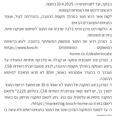
בבוקר, ועד ליום חמישי ה- 10.4.2025 בחצות.
הזכאים לרכוש את האחריות הנוספת
לקוח אשר רכש תנור במהלך תקופת ההטבה, כהגדרתה לעיל, ועומד
בתנאים המצטברים הבאים:
א. הלקוח הינו צרכן פרטי בלבד שרכש את התנור לשימוש שעיקרו אישי,
ביתי או משפחתי.
ב. הצרכן רכש את התנור ממשווק המשתתף בהטבה. לעיון ברשימת
המשווקים המשתתפים: https://www.bosch-
home.co.il/dealerlocate
ג. הצרכן יציג חשבונית עסקה או קבלה או מדבקת אחריות המעידה על
ביצוע העסקה במהלך תקופת ההטבה, לנציג מטעם חברת השירות CSB.
מובהר כי בהעדר אסמכתא כאמור, BSH לא תהא מחויבת למימוש
ההטבה.
ד. הצרכן ביצע התקנה של התנור לא יאוחר מ-30 יום ממועד רכישת התנור.
לצורך כך, יש ליצור קשר עם חברת השירות CSB, בטלפון: 2220* ולתאם
התקנה פיסית או טלפונית עם נציג. ניתן לתאם התקנה מרחוק גם באתר
רישום בוש https://marketing.bosch-home.co.il/
ה. עד למועד ההתקנה הצרכן שמר את התנור בתנאים ראויים ולא עשה בו
כל שימוש.