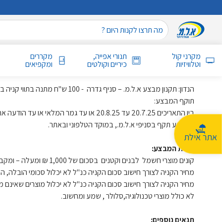
מקרני קול
תנורי אפייה,
מקררים
וטלוויזיות
כיריים וקולטים
ומקפיאים
הנדון: תקנון מבצע א.ל.מ. – סניף גדרה - 100 ש"ח מתנה בתווי קניה ברכישה מעל 1000 ₪
תוקף המבצע:
בין התאריכים 20.7.25 עד 20.8.25 או עד גמר המלאי או עד הודעה אחרת, לפי המוקדם.
המבצע תקף בסניפי א.ל.מ., במוקד הטלפוני ובאתר.
אתר אילת
מהות המבצע:
קונים מוצרי חשמל לבנים וקטנים בסכום של 1,000 ₪ ומעלה – ומקבלים תווי קנייה דרים קארד מתנה בסך 100 ש"ח.
מחיר הקניה לצורך חישוב סכום הקניה כנ"ל לא יכלול סכומי הובלה, הת
מחיר הקניה לצורך חישוב סכום הקניה כנ"ל לא יכלול מוצרים שאינם מ
לא כולל מוצרי טכנולוגיה,סלולר , שמע ומחשוב.
תנאים נוספים: