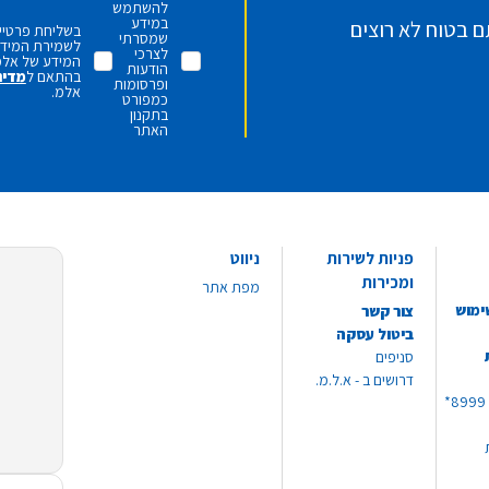
להשתמש
במידע
ם בטוח לא רוצים
בשליחת פרטיי,
שמסרתי
לשמירת המידע 
לצרכי
המידע של אלמ
הודעות
בהתאם ל
מדינ
ופרסומות
אלמ.
כמפורט
בתקנון
האתר
פניות לשירות
ניווט
ומכירות
מפת אתר
ימוש
צור קשר
ביטול עסקה
סניפים
דרושים ב - א.ל.מ.