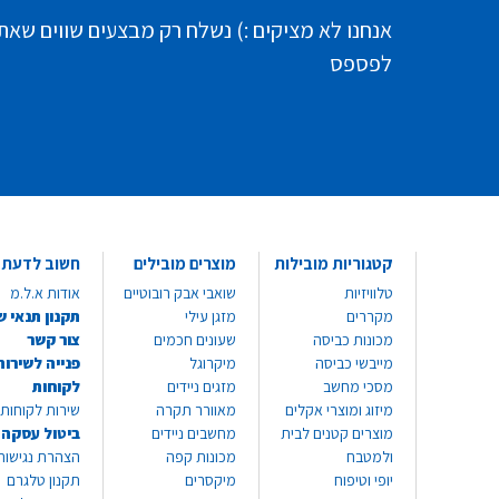
אנחנו לא מציקים :) נשלח רק מבצעים שווים שאת
לפספס
קטגוריות מובילות
מוצרים מובילים
חשוב לדעת
טלוויזיות
שואבי אבק רובוטיים
אודות א.ל.מ
מקררים
מזגן עילי
תקנון תנאי ש
מכונות כביסה
שעונים חכמים
צור קשר
מייבשי כביסה
מיקרוגל
פנייה לשירות
מסכי מחשב
מזגים ניידים
לקוחות
מיזוג ומוצרי אקלים
מאוורר תקרה
שירות לקוחות 8999*
מוצרים קטנים לבית
מחשבים ניידים
ביטול עסקה
ולמטבח
מכונות קפה
הצהרת נגישות
יופי וטיפוח
מיקסרים
תקנון טלגרם