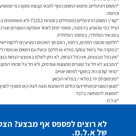
וכדומה.
*קוד/י התווים הדיגיטל
הנייד כפי שהופיע בהזמנה, מספר ימים לאחר אספקת המוצרים שנרכש
במכשיר הסלולרי, במספר הסלולרי).
*חלוקת סכום/י התו/ים, כלומר, האם סך התו/וים המגיע/ים ללקוח יי
*במקרה של ביטול עסקה (מלא או חלקי) יבוטלו גם התווים שנמסרו ללק
*אין כפל מבצעים, אין כפל הנחות, לא ניתן לשלם באמצעי הנחות כגון כר
*המבצע לא חל על מוצרים מתצוגות ועודפים, ולא חל על סכומי התקנ
*מחיר קודם היה בתוקף לפחות יומיים.
*מינימום 10 יח' במלאי / במלאי היבואן.
*מגוון המוצרים ומחיריהם יכולים להשתנות מעת לעת ו/או מסניף לסניף ו/
*תמונות להמחשה בלבד.
*ט.ל.ח.
לא רוצים לפספס אף מבצע? הצטר
של א.ל.מ.