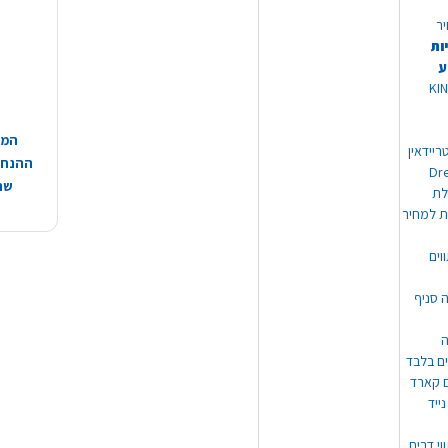
יר
ות
ע
 מוצרי KING
המח
ריידאין
ההנחות
וי Dream
שהמ
ת למחיר
וים
ה סניף
ה
ים בלבד
ים קארד
ייד
וי דרים