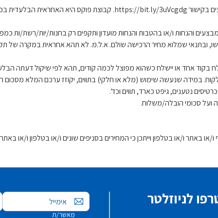
*התווים דיגיטליים. מימוש התווים כפוף לתנאי קבוצת פוקס כפי שמופיעים בקישור g
יים (מתחילים בספרות 72152 ולא משתתפים במבצעים והנחות ו/או בהטבות והנחות מועדון ותקפים רק בח
ו, ובתנאי שמלוא מחיר הרכישה שולם. א.ל.מ. לא תהא אחראית במקרה של תק
שלח בקוד אחד או יישלח כשהוא מפוצל לכמה קודים, תהא לפי שיקול דעתה הבלע
וח. במידה שנעשה שימוש (מלא או חלקי) בתווים, יקוזז ערכם המלא מסכום הזיכו
טיסים נטענים, גיפט כארד, תווים וכד'.
ה ועל סכומי הובלה/משלוח.
או באתר ו/או בטלפון וייתכן כי המחירים בסניפים שונים ו/או בטלפון ו/או באתר 
פו לניוזלטר
אימייל
מאשר/ת