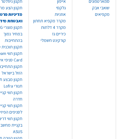
סמארטפונים
אייפון
תקנון ניוזלטר
שואבי אבק
גלקסי
תקנון הצע מח
מקפיאים
אוזניות
מדיניות פרטי
מקרר מקפיא תחתון
ואבטחת מיד
מקרר 4 דלתות
תקנון
כיריים גז
במחיר נמוך
קורקינט חשמלי
בהתחייבות
תקנון תוכנית ט
תקנון תו
Card סניפי אילת
תקנון התחייבו
הזול בישראל
תקנון מבצע תו
תנורי Lofra
תקנון תווי קניי
חדרה
תקנון תווי קניי
לסניפים הפיזי
תקנון תווי דר
בקניית מחשב נ
ASUS
תקנון הטבה תו