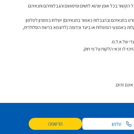
https://bit.ly/3uVcgd. קבוצת פוקס היא האחראית הבלעדית בכל הקשור בכל אופן שהוא לתווים ומימושם והגבלותיהם ותנאיהם
נות/יות/רשת/ות כמפורט בתנאיהם ובהגבלות כאמור בתנאיהם) ישלחו במסרון לטלפון
לות באמצעי המשלוח או ביעד וכדומה (לדוגמא ברשת הסלולרית,
די של א.ל.מ.
י לו זכאי הלקוח על פי חוק.
אינם זהים.
הרשמה