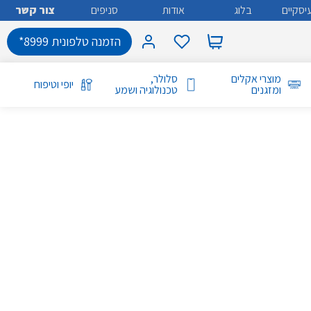
יסקיים
בלוג
אודות
סניפים
צור קשר
הזמנה טלפונית 8999*
מוצרי אקלים
סלולר,
יופי וטיפוח
ומזגנים
טכנולוגיה ושמע