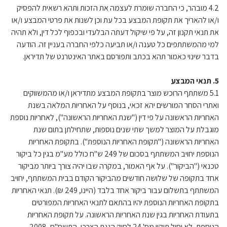
4.2 מובהר, כי החברה שומרת לעצמה את הזכות ותהא רשאית להפסיק
ו/או להאריך את תקופת המבצע בכל עת וכן לשנות את פרטי המבצע ו/או
את תנאי תקנון זה, על פי שיקול דעתה הבלעדי ובכפוף לכל דין, ולא תהיה
למי מהמשתתפים כל טענה ו/או תביעה כלפי החברה בעניין זה. הודעה
בדבר שינוי כאמור תהא בכתב ותפורסם באתר האינטרנט של תדיראן.
5. תנאי המבצע
5.1 משתתף הרוכש מוצר בתקופת המבצע מתדיראן ו/או מהמשווקים
ואתרי הסחר המורשים יהא זכאי, בנוסף על האחריות המלאה בשנת
האחריות הראשונה על פי דין ("שנת האחריות הראשונה"), לאחריות נוספת
מוגבלת על המוצר למשך שתי שנים נוספות, שתחילתן בתום שנת
האחריות הראשונה ("תקופת האחריות הנוספת"). בתקופת האחריות
הנוספת יחויב המשתתף בסכום של 249 ש"ח כולל מע"מ בגין כל ביקור
טכנאי ("הביקור"). על אף האמור, במקרה שבו יהיה צורך ביותר מביקור
אחד בתקופה של שלושה חודשים מהביקור הקודם בבית המשתתף, יחויב
המשתתף בתשלום עבור ביקור אחד בלבד (היינו, 249 ₪). תנאי האחריות
בתקופת האחריות הנוספת יהיו בהתאם לתנאי האחריות המפורטים
בתעודת האחריות בגין שנת האחריות הראשונה. על תקופת האחריות
הנוספת, לא יחול תיקון מס' 24 לחוק הגנת הצרכן, התשס"ח- 2008.