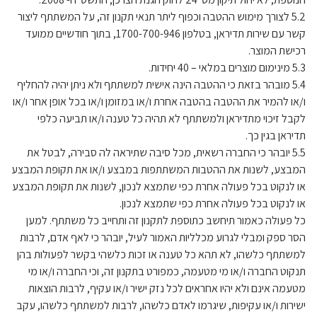
5.2 לצורך מימוש ההטבה וכפוף ליתר תנאי תקנון זה, על המשתתף ליצור
קשר עם שירות תדיראן, בטלפון 1700-700-946, בתוך חודשיים ממועד
רכישת המוצר.
5.3 מינימום מוצרים במלאי – 40 יחידות.
5.4 מובהר בזאת כי ההטבה הינה אישית למשתתף ולא ניתן יהיה להחליף
ו/או להמיר את ההטבה בהטבה אחרת ו/או במזומן ו/או בכל אופן אחר ו/או
לקבל זיכוי מתדיראן ולמשתתף לא תהיה כל טענה ו/או תביעה כלפי
תדיראן בגין כך.
5.5 יובהר כי החברה רשאית, מכל סיבה שתיראה לה סבירה, לבטל את
המבצע, לשנות את ההטבות המשתתפות במבצע ו/או את תקופת המבצע
או לנקוט בכל פעולה אחרת כפי שתמצא לנכון, לשנות את תקופת המבצע
או לנקוט בכל פעולה אחרת כפי שתמצא לנכון.
כל פעולה כאמור תיחשב כתוספת לתקנון זה ותחייב כל משתתף. למען
הסר ספק ומבלי לגרוע מכלליות האמור לעיל, יובהר כי לאף אדם, לרבות
למשתתף כלשהו, לא תהא כל טענה או זכות כלשהי בקשר לפעולות בהן
תנקוט החברה ו/או מי מטעמה, כמפורט בתקנון זה, וכי החברה ו/או מי
מטעמה אינם ולא יהיו אחראים לכל נזק ישיר ו/או עקיף, לרבות הוצאות
ישירות ו/או עקיפות, שיגרמו לאדם כלשהו, לרבות למשתתף כלשהו, עקב