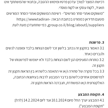
רכישת המוצר לצורך עדכון פרטיו ומימוש ההטבה, ובתנאי שהמשתתף אינו
תאגיד, לקוח עסקי או לקוח מוסדי.
"משווקים ואתרי סחר מורשים"- רשימת המשווקים ואתרי הסחר המורשים
מטעם תדיראן כמפורט בכתובת הבאה: https://www.tadiran-
group.co.il/blog/about1/suppliers, כפי שתתעדכן מעת לעת.
3. פרשנות
3.1 האמור בתקנון זה נכתב בלשון זכר לשם הנוחות בלבד ומופנה לנשים
ולגברים כאחד.
3.2 כותרות הסעיפים הנן לשם הנוחות בלבד ולא ישמשו לפרשנותו של
תקנון זה.
3.3 בכל מקרה של סתירה ו/או אי התאמה כלשהיא בין הוראות תקנון זה
לפרסומים אחרים כלשהם בדבר המבצע לרבות בעיתונות הכתובה,
האלקטרונית ו/או המשודרת, תגברנה הוראות תקנון זה.
4. תקופת המבצע
4.1 המבצע יערך החל מיום 10.1.2024 ועד ליום 14.2.2024 (להלן:
"תקופת המבצע").