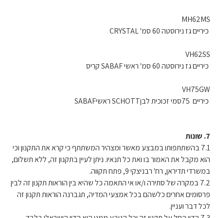
MH62MS
כיריים גז נירוסטה 60 סמ' CRYSTAL
VH62SS
כיריים גז נירוסטה 60 סמ' ראשי SABAF קריס
VH75GW
כיריים 75סמי זכוכית לבןSCHOTT ראשיSABAF
7. שונות
7.1 בהשתתפותו במבצע מאשר ומצהיר המשתתף כי קרא את התקנון וכי
הוא מקבל את האמור בו ואת כל תנאיו. ניתן לעיין בתקנון זה, ללא תשלום,
במשרדי תדיראן, רח' רבניצקי 9, פתח תקווה.
7.2 במקרה של סתירה ו/או אי התאמה כל שהיא בין הוראות תקנון זה לבין
פרסומים אחרים כלשהם בכל אמצעי המדיה, תגברנה הוראות תקנון זה
לכל דבר ועניין.
7.3 הדין החל על תקנון זה וכל הנובע ממנו הוא הדין הישראלי בלבד.