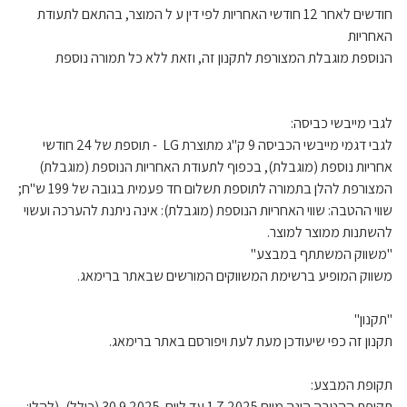
חודשים לאחר 12 חודשי האחריות לפי דין ע ל המוצר, בהתאם לתעודת
האחריות
הנוספת מוגבלת המצורפת לתקנון זה, וזאת ללא כל תמורה נוספת
לגבי מייבשי כביסה:
לגבי דגמי מייבשי הכביסה 9 ק"ג מתוצרת LG - תוספת של 24 חודשי
אחריות נוספת (מוגבלת), בכפוף לתעודת האחריות הנוספת (מוגבלת)
המצורפת להלן בתמורה לתוספת תשלום חד פעמית בגובה של 199 ש"ח;
שווי ההטבה: שווי האחריות הנוספת (מוגבלת): אינה ניתנת להערכה ועשוי
להשתנות ממוצר למוצר.
"משווק המשתתף במבצע"
משווק המופיע ברשימת המשווקים המורשים שבאתר ברימאג.
"תקנון"
תקנון זה כפי שיעודכן מעת לעת ויפורסם באתר ברימאג.
תקופת המבצע:
תקופת ההטבה הינה מיום 1.7.2025 עד ליום 30.9.2025 (כולל), (להלן: