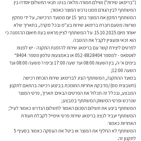
("ברימאג שירות") ושילם תמורה מלאה בגינו. תנאי התשלום יוסדרו בין
המשתתף לבין הגורם ממנו נרכש המוצר כאמור;
המשתתף התקין את המוצר בתוך 15 יום ממועד הרכישה, על ידי מתקין
מורשה מטעם חברת ברימאג שירות בע"מ ובכל מקרה, בתאריך שלא
יאוחר מיום 15.10.2025. על המשתתף לציין מראש בעת תיאום ההזמנה כי
הוא זכאי ומעוניין לקבל את ההטבה.
לפרטים ליצירת קשר עם ברימאג שירות להזמנת התקנה - יש לפנות
לווטסאפ - למספר 052-8828404 או באמצעות טלפון מספר: 8404*
בימים א'-ה, בין השעות 08:00 ועד שעה 17:00 ובימי ו' משעה 08:00 ועד
השעה 12:00;
במועד ההתקנה, המשתתף הציג לברימאג שירות הוכחת רכישה
(חשבונית מס)/מדבקת אחריות התומכת בביצוע רכישה בהתאם לתקנון
המבצע, ובכלל זה תכלול את הפרטים הבאים: תאריך, פרטי המוצר
שנרכש ופרטי המשווק המשתתף במבצע;
המשתתף ביצע את תשלום הסכום האמור לתשלום הנדרש כאמור לעיל;
המשתתף יעביר לנציג ברימאג שירות פרטי אימייל לקבלת תעודת
האחריות כאמור.
המשתתף לא החליף את המוצר או ביטל את העסקה כאמור בסעיף 5
לתקנון זה.