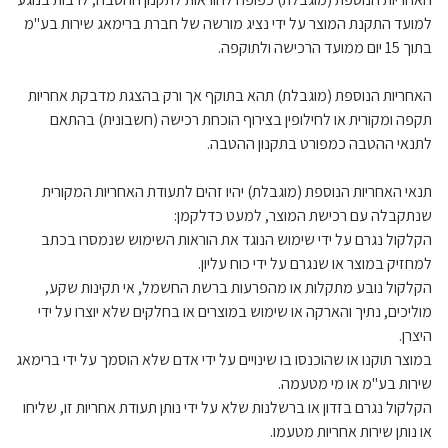
למועד התקנת המוצר על ידי נציג מורשה של חברת ברימאג שירות בע"מ
בתוך 15 יום ממועד הרכישה ולתוקפה.
האחריות הנוספת (מוגבלת) תהא בתוקף אך ורק בהצגת מדבקת אחריות
תקפה ומקורית או לחילופין בצירוף הוכחת רכישה (חשבונית) בהתאם
לתנאי ההטבה כמפורט בתקנון ההטבה.
תנאי האחריות הנוספת (מוגבלת) יהיו זהים לתעודת האחריות המקורית
שנתקבלה עם רכישת המוצר, למעט כדלקמן:
הקלקול נגרם על ידי שימוש הנוגד את הוראות השימוש שנמסרו בכתב
למחזיק במוצר או שנגרם על ידי כוח עליון.
הקלקול נובע מתקלות או מהפרעות ברשת החשמל, אי תקינות שקע,
מוליכים, נתיך והארקה או שימוש במוצרים או בחלקים שלא יוצרו על ידי
היצרן.
במוצר תוקנו או שהוכנסו בו שינויים על ידי אדם שלא הוסמך על ידי ברימאג
שירות בע"מ או מי מטעמה.
הקלקול נגרם בזדון או ברשלנות שלא על ידי נותן תעודת אחריות זו, שליחו
או נותן שירות אחריות מטעמו.