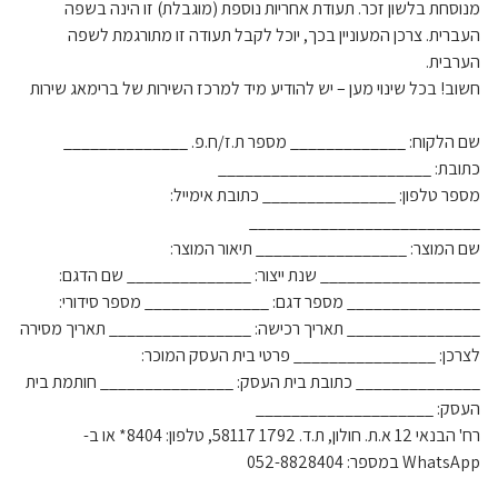
מנוסחת בלשון זכר. תעודת אחריות נוספת (מוגבלת) זו הינה בשפה
העברית. צרכן המעוניין בכך, יוכל לקבל תעודה זו מתורגמת לשפה
הערבית.
חשוב! בכל שינוי מען – יש להודיע מיד למרכז השירות של ברימאג שירות
שם הלקוח: _____________ מספר ת.ז/ח.פ. ______________
כתובת: ________________________
מספר טלפון: _______________ כתובת אימייל:
__________________________
שם המוצר: _________________ תיאור המוצר:
__________________ שנת ייצור: ______________ שם הדגם:
_______________ מספר דגם: ______________ מספר סידורי:
_______________ תאריך רכישה: ________________ תאריך מסירה
לצרכן: ________________ פרטי בית העסק המוכר:
______________ כתובת בית העסק: _______________ חותמת בית
העסק: ____________________
רח' הבנאי 12 א.ת. חולון, ת.ד. 1792 58117, טלפון: 8404* או ב-
WhatsApp במספר: 052-8828404