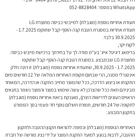
WhatsApp במספר: 052-8828404
תעודת אחריות נוספת (מוגבלת) למייבשי כביסה מתוצרת LG
תעודת אחריות במסגרת הטבת קנה-הוסף-קבל שתוקפו 1.7.2025 -
30.9.2025 בלבד.
לקוח יקר,
ברימאג דיגיטל אייג' בע"מ מודה לך על בחירתך ברכישת מייבש כביסה
מתוצרת LG שבמבצע. במסגרת הטבת קנה-הוסף-קבל שתוקפו
1.7.2025 - 30.9.2025, שתעודת אחריות נוספת (מוגבלת) זו הינה חלק
אינטגרלי ממנה, הרי שבתום תקופת האחריות המלאה של 12 חודשים מיום
התקנתו או ביצוע הדרכה, ככל שהמוצר מחייב התקנה או הדרכה, המאוחר
מביניהם וזאת ככל שהצרכן לא עשה שימוש במוצר והמוצר נשמר בתנאים
הראויים העונים לדרישות היצרן), מוענקת בזאת אחריות נוספת (מוגבלת)
לתקופה של 24 חודשים, תמורת תשלום נוסף חד-פעמי בסך המפורט
בתקנון המבצע.:
האחריות הנוספת (מוגבלת) וכפופה להוראות תקנון ההטבה ולתקנון
ההטבה, לרבות בנוגע למועד התקנת המוצר על ידי נציג מורשה של חברת