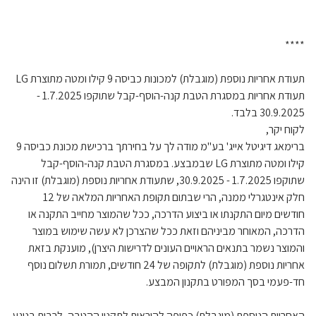
****
תעודת אחריות נוספת (מוגבלת) למכונות כביסה 9 קילו ומטה מתוצרת LG
תעודת אחריות במסגרת הטבת קנה-הוסף-קבל שתוקפו 1.7.2025 -
30.9.2025 בלבד.
לקוח יקר,
ברימאג דיגיטל אייג' בע"מ מודה לך על בחירתך ברכישת מכונת כביסה 9
קילו ומטה מתוצרת LG שבמבצע. במסגרת הטבת קנה-הוסף-קבל
שתוקפו 1.7.2025 - 30.9.2025, שתעודת אחריות נוספת (מוגבלת) זו הינה
חלק אינטגרלי ממנה, הרי שבתום תקופת האחריות המלאה של 12
חודשים מיום התקנתו או ביצוע הדרכה, ככל שהמוצר מחייב התקנה או
הדרכה, המאוחר מביניהם וזאת ככל שהצרכן לא עשה שימוש במוצר
והמוצר נשמר בתנאים הראויים העונים לדרישות היצרן), מוענקת בזאת
אחריות נוספת (מוגבלת) לתקופה של 24 חודשים, תמורת תשלום נוסף
חד-פעמי בסך המפורט בתקנון המבצע.
האחריות הנוספת (מוגבלת) כפופה להוראות לתקנון ההטבה, לרבות בנוגע