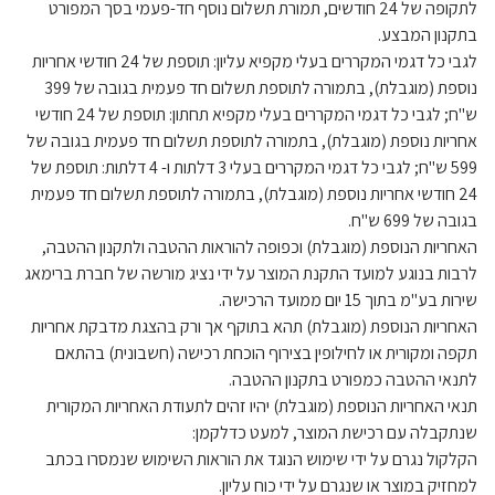
לתקופה של 24 חודשים, תמורת תשלום נוסף חד-פעמי בסך המפורט
בתקנון המבצע.
לגבי כל דגמי המקררים בעלי מקפיא עליון: תוספת של 24 חודשי אחריות
נוספת (מוגבלת), בתמורה לתוספת תשלום חד פעמית בגובה של 399
ש"ח; לגבי כל דגמי המקררים בעלי מקפיא תחתון: תוספת של 24 חודשי
אחריות נוספת (מוגבלת), בתמורה לתוספת תשלום חד פעמית בגובה של
599 ש"ח; לגבי כל דגמי המקררים בעלי 3 דלתות ו- 4 דלתות: תוספת של
24 חודשי אחריות נוספת (מוגבלת), בתמורה לתוספת תשלום חד פעמית
בגובה של 699 ש"ח.
האחריות הנוספת (מוגבלת) וכפופה להוראות ההטבה ולתקנון ההטבה,
לרבות בנוגע למועד התקנת המוצר על ידי נציג מורשה של חברת ברימאג
שירות בע"מ בתוך 15 יום ממועד הרכישה.
האחריות הנוספת (מוגבלת) תהא בתוקף אך ורק בהצגת מדבקת אחריות
תקפה ומקורית או לחילופין בצירוף הוכחת רכישה (חשבונית) בהתאם
לתנאי ההטבה כמפורט בתקנון ההטבה.
תנאי האחריות הנוספת (מוגבלת) יהיו זהים לתעודת האחריות המקורית
שנתקבלה עם רכישת המוצר, למעט כדלקמן:
הקלקול נגרם על ידי שימוש הנוגד את הוראות השימוש שנמסרו בכתב
למחזיק במוצר או שנגרם על ידי כוח עליון.