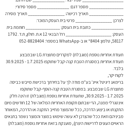
_______________ מספר דגם: ______________ מספר סידורי:
_______________ תאריך רכישה: ________________ תאריך מסירה
לצרכן: ________________ פרטי בית העסק המוכר:
______________ כתובת בית העסק: _______________ חותמת בית
העסק: ____________________ רח' הבנאי 12 א.ת. חולון, ת.ד. 1792
58117, טלפון: 8404* או ב-WhatsApp במספר: 052-8828404
תעודת אחריות נוספת (מוגבלת) למקררים מתוצרת LG שבמבצע
תעודת אחריות במסגרת הטבת קנה-קבל שתוקפו 1.7.2025 - 30.9.2025
בלבד.
לקוח יקר,
ברימאג דיגיטל אייג' בע"מ מודה לך על בחירתך ברכישת מייבש כביסה
מתוצרת LG שבמבצע. במסגרת הטבת קנה-הוסף-קבל שתוקפו
1.7.2025 - 30.9.2025, שתעודת אחריות נוספת (מוגבלת) זו הינה חלק
אינטגרלי ממנה, הרי שבתום תקופת האחריות המלאה של 12 חודשים מיום
התקנתו או ביצוע הדרכה, ככל שהמוצר מחייב התקנה או הדרכה, המאוחר
מביניהם וזאת ככל שהצרכן לא עשה שימוש במוצר והמוצר נשמר בתנאים
הראויים העונים לדרישות היצרן), מוענקת בזאת אחריות נוספת (מוגבלת)