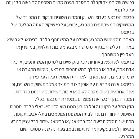
רכישה של המוצר וקבלת ההטבה בגינה מהווה הסכמה להוראות תקנון זה
על כל תנאיו.
פרסום המבצע בערוצי השיווק והמדיה השונים ובנקודות המכירה של
המשווקים המשתתפים במבצע, יבוצע על פי שיקול דעתה הבלעדי של
ברימאג.
האחריות למימוש המבצע מוטלת על המשתתף בלבד. ברימאג לא תישא
באחריות כלשהי בגין אי מימוש המבצע מסיבות התלויות, במישרין או
בעקיפין במשתתף.
ברימאג לא תשא באחריות לכל נזק שייגרם למי מן המשתתפים, או כל
אדם אחר, עקב או במהלך ההשתתפות במבצע, מימוש ההטבה או
שימוש במוצר, וזאת מעבר לאחריות המוטלת עליה על פי דין.
ברימאג אינה אחראית על אופן הצגת המוצר אצל המשווקים השונים, וכן
אינה אחראית בשום מקרה לטיב או איכות השירותים שיינתנו בנקודות
המכירה בהן יירכשו את המוצרים במסגרת המבצע ובכלל.
הדין החל על תקנון זה וכל הנובע ממנו הוא הדין הישראלי בלבד. סמכות
השיפוט הייחודית נתונה לבתי המשפט המוסמכים בתל-אביב. תקופת
ההתיישנות לכל תביעה נגד ברימאג /או ברימאג שירות בכל עניין הנובע
במישרין ו/או בעקיפין מהשתתפות במבצע הינה שנה ממועד סיום
המבצע.