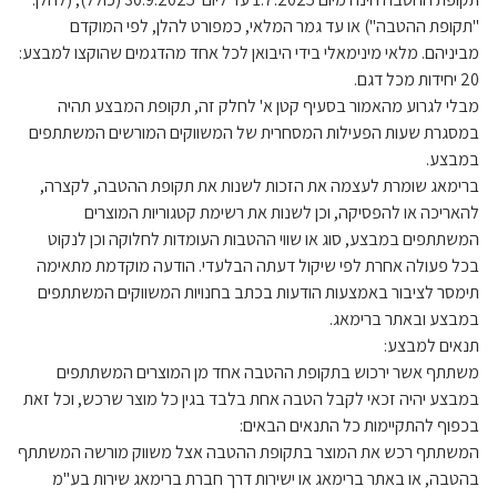
"תקופת ההטבה") או עד גמר המלאי, כמפורט להלן, לפי המוקדם
מביניהם. מלאי מינימאלי בידי היבואן לכל אחד מהדגמים שהוקצו למבצע:
20 יחידות מכל דגם.
מבלי לגרוע מהאמור בסעיף קטן א' לחלק זה, תקופת המבצע תהיה
במסגרת שעות הפעילות המסחרית של המשווקים המורשים המשתתפים
במבצע.
ברימאג שומרת לעצמה את הזכות לשנות את תקופת ההטבה, לקצרה,
להאריכה או להפסיקה, וכן לשנות את רשימת קטגוריות המוצרים
המשתתפים במבצע, סוג או שווי ההטבות העומדות לחלוקה וכן לנקוט
בכל פעולה אחרת לפי שיקול דעתה הבלעדי. הודעה מוקדמת מתאימה
תימסר לציבור באמצעות הודעות בכתב בחנויות המשווקים המשתתפים
במבצע ובאתר ברימאג.
תנאים למבצע:
משתתף אשר ירכוש בתקופת ההטבה אחד מן המוצרים המשתתפים
במבצע יהיה זכאי לקבל הטבה אחת בלבד בגין כל מוצר שרכש, וכל זאת
בכפוף להתקיימות כל התנאים הבאים:
המשתתף רכש את המוצר בתקופת ההטבה אצל משווק מורשה המשתתף
בהטבה, או באתר ברימאג או ישירות דרך חברת ברימאג שירות בע"מ