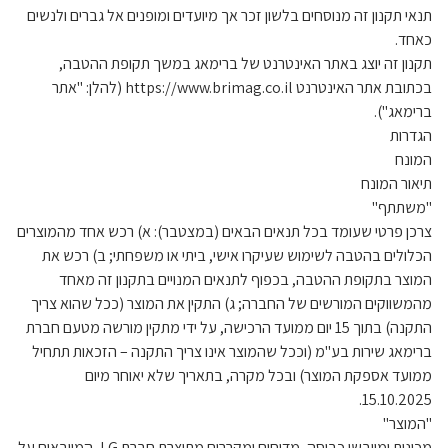
תנאי תקנון זה מנוסחים בלשון זכר אך מיועדים ומופנים אל גברים ולנשים
כאחד.
תקנון זה יוצג באתר האינטרנט של ברימאג במשך תקופת ההטבה,
בכתובת אתר האינטרנט https://www.brimag.co.il (להלן: "אתר
ברימאג").
הגדרות
המונח
תיאור המונח
"משתתף"
צרכן פרטי שעומד בכל תנאים הבאים (במצטבר): א) רכש אחד מהמוצרים
הכלולים בהטבה לשימוש שעיקרו אישי, ביתי או משפחתי; ב) רכש את
המוצר בתקופת ההטבה, בכפוף לתנאים המנויים בתקנון זה מאחד
מהמשווקים המורשים של החברה; ג) התקין את המוצר (ככל שהוא צריך
התקנה) בתוך 15 יום ממועד הרכישה, על ידי מתקין מורשה מטעם חברת
ברימאג שירות בע"מ (וככל שהמוצר אינו צריך התקנה – הזכאות תתחיל
ממועד אספקת המוצר) ובכל מקרה, בתאריך שלא יאוחר מיום
15.10.2025.
"המוצר"
מכונות ומייבשי כביסה, מדיחים ומקררים מתוצרת חברת LG, המיובאים על