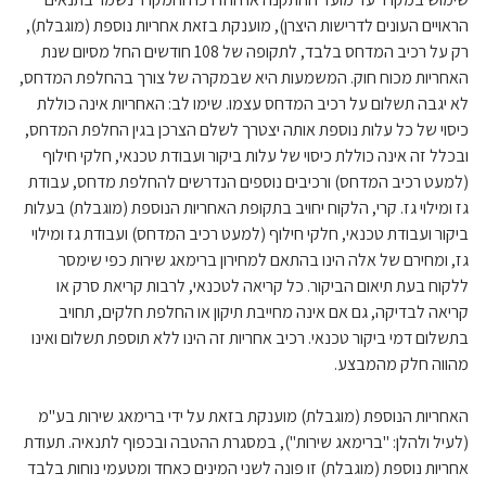
הראויים העונים לדרישות היצרן), מוענקת בזאת אחריות נוספת (מוגבלת),
רק על רכיב המדחס בלבד, לתקופה של 108 חודשים החל מסיום שנת
האחריות מכוח חוק. המשמעות היא שבמקרה של צורך בהחלפת המדחס,
לא יגבה תשלום על רכיב המדחס עצמו. שימו לב: האחריות אינה כוללת
כיסוי של כל עלות נוספת אותה יצטרך לשלם הצרכן בגין החלפת המדחס,
ובכלל זה אינה כוללת כיסוי של עלות ביקור ועבודת טכנאי, חלקי חילוף
(למעט רכיב המדחס) ורכיבים נוספים הנדרשים להחלפת מדחס, עבודת
גז ומילוי גז. קרי, הלקוח יחויב בתקופת האחריות הנוספת (מוגבלת) בעלות
ביקור ועבודת טכנאי, חלקי חילוף (למעט רכיב המדחס) ועבודת גז ומילוי
גז, ומחירם של אלה הינו בהתאם למחירון ברימאג שירות כפי שימסר
ללקוח בעת תיאום הביקור. כל קריאה לטכנאי, לרבות קריאת סרק או
קריאה לבדיקה, גם אם אינה מחייבת תיקון או החלפת חלקים, תחויב
בתשלום דמי ביקור טכנאי. רכיב אחריות זה הינו ללא תוספת תשלום ואינו
מהווה חלק מהמבצע.
האחריות הנוספת (מוגבלת) מוענקת בזאת על ידי ברימאג שירות בע"מ
(לעיל ולהלן: "ברימאג שירות"), במסגרת ההטבה ובכפוף לתנאיה. תעודת
אחריות נוספת (מוגבלת) זו פונה לשני המינים כאחד ומטעמי נוחות בלבד