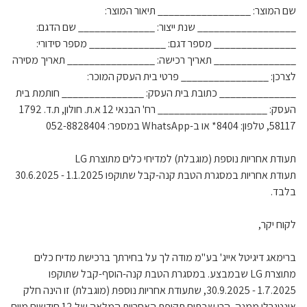
שם המוצר: _________________ תיאור המוצר:
__________________ שנת ייצור: ______________ שם הדגם:
_______________ מספר דגם: ______________ מספר סידורי:
_______________ תאריך רכישה: ________________ תאריך מסירה
לצרכן: ________________ פרטי בית העסק המוכר:
______________ כתובת בית העסק: _______________ חותמת בית
העסק: ____________________ רח' הבנאי 12 א.ת. חולון, ת.ד. 1792
58117, טלפון: 8404* או ב-WhatsApp במספר: 052-8828404
תעודת אחריות נוספת (מוגבלת) למדיחי כלים מתוצרת LG
תעודת אחריות במסגרת הטבת קנה-קבל שתוקפו 1.1.2025 - 30.6.2025
בלבד.
לקוח יקר,
ברימאג דיגיטל אייג' בע"מ מודה לך על בחירתך ברכישת מדיח כלים
מתוצרת LG שבמבצע. במסגרת הטבת קנה-הוסף-קבל שתוקפו
1.7.2025 - 30.9.2025, שתעודת אחריות נוספת (מוגבלת) זו הינה חלק
אינטגרלי ממנה, הרי שבתום תקופת האחריות המלאה של 12 חודשים מיום