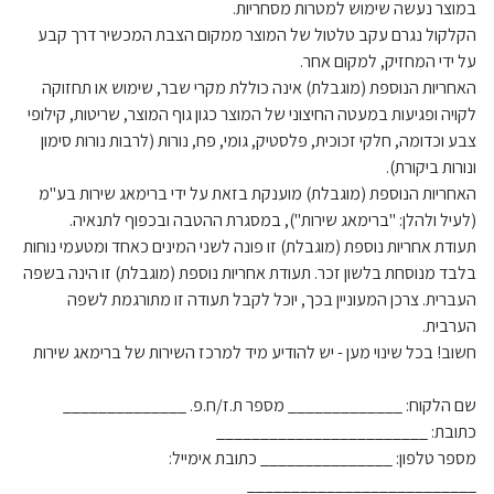
במוצר נעשה שימוש למטרות מסחריות.
הקלקול נגרם עקב טלטול של המוצר ממקום הצבת המכשיר דרך קבע
על ידי המחזיק, למקום אחר.
האחריות הנוספת (מוגבלת) אינה כוללת מקרי שבר, שימוש או תחזוקה
לקויה ופגיעות במעטה החיצוני של המוצר כגון גוף המוצר, שריטות, קילופי
צבע וכדומה, חלקי זכוכית, פלסטיק, גומי, פח, נורות (לרבות נורות סימון
ונורות ביקורת).
האחריות הנוספת (מוגבלת) מוענקת בזאת על ידי ברימאג שירות בע"מ
(לעיל ולהלן: "ברימאג שירות"), במסגרת ההטבה ובכפוף לתנאיה.
תעודת אחריות נוספת (מוגבלת) זו פונה לשני המינים כאחד ומטעמי נוחות
בלבד מנוסחת בלשון זכר. תעודת אחריות נוספת (מוגבלת) זו הינה בשפה
העברית. צרכן המעוניין בכך, יוכל לקבל תעודה זו מתורגמת לשפה
הערבית.
חשוב! בכל שינוי מען - יש להודיע מיד למרכז השירות של ברימאג שירות
שם הלקוח: _____________ מספר ת.ז/ח.פ. ______________
כתובת: ________________________
מספר טלפון: _______________ כתובת אימייל:
__________________________