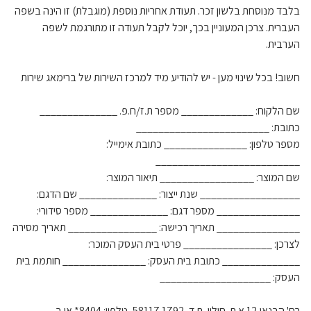
בלבד מנוסחת בלשון זכר. תעודת אחריות נוספת (מוגבלת) זו הינה בשפה
העברית. צרכן המעוניין בכך, יוכל לקבל תעודה זו מתורגמת לשפה
הערבית.
חשוב! בכל שינוי מען - יש להודיע מיד למרכז השירות של ברימאג שירות
שם הלקוח: _____________ מספר ת.ז/ח.פ. ______________
כתובת: ________________________
מספר טלפון: _______________ כתובת אימייל:
__________________________
שם המוצר: _________________ תיאור המוצר:
__________________ שנת ייצור: ______________ שם הדגם:
_______________ מספר דגם: ______________ מספר סידורי:
_______________ תאריך רכישה: ________________ תאריך מסירה
לצרכן: ________________ פרטי בית העסק המוכר:
______________ כתובת בית העסק: _______________ חותמת בית
העסק: ____________________
רח' הבנאי 12 א.ת. חולון, ת.ד. 1792 58117, טלפון: 8404* או ב-