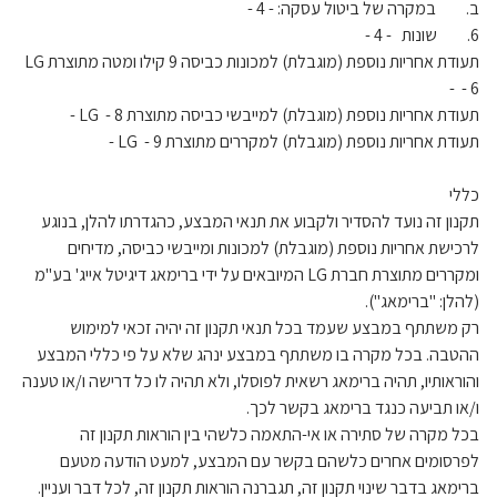
ב. במקרה של ביטול עסקה: - 4 -
6. שונות - 4 -
תעודת אחריות נוספת (מוגבלת) למכונות כביסה 9 קילו ומטה מתוצרת LG
- 6 -
תעודת אחריות נוספת (מוגבלת) למייבשי כביסה מתוצרת LG - 8 -
תעודת אחריות נוספת (מוגבלת) למקררים מתוצרת LG - 9 -
כללי
תקנון זה נועד להסדיר ולקבוע את תנאי המבצע, כהגדרתו להלן, בנוגע
לרכישת אחריות נוספת (מוגבלת) למכונות ומייבשי כביסה, מדיחים
ומקררים מתוצרת חברת LG המיובאים על ידי ברימאג דיגיטל אייג' בע"מ
(להלן: "ברימאג").
רק משתתף במבצע שעמד בכל תנאי תקנון זה יהיה זכאי למימוש
ההטבה. בכל מקרה בו משתתף במבצע ינהג שלא על פי כללי המבצע
והוראותיו, תהיה ברימאג רשאית לפוסלו, ולא תהיה לו כל דרישה ו/או טענה
ו/או תביעה כנגד ברימאג בקשר לכך.
בכל מקרה של סתירה או אי-התאמה כלשהי בין הוראות תקנון זה
לפרסומים אחרים כלשהם בקשר עם המבצע, למעט הודעה מטעם
ברימאג בדבר שינוי תקנון זה, תגברנה הוראות תקנון זה, לכל דבר ועניין.