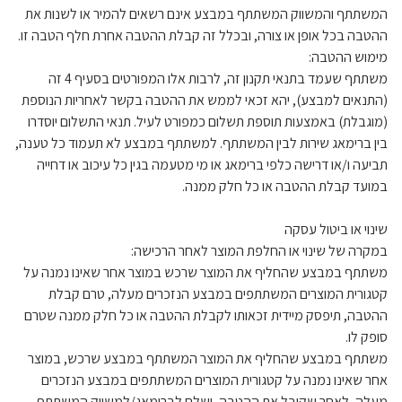
המשתתף והמשווק המשתתף במבצע אינם רשאים להמיר או לשנות את
ההטבה בכל אופן או צורה, ובכלל זה קבלת ההטבה אחרת חלף הטבה זו.
מימוש ההטבה:
משתתף שעמד בתנאי תקנון זה, לרבות אלו המפורטים בסעיף 4 זה
(התנאים למבצע), יהא זכאי לממש את ההטבה בקשר לאחריות הנוספת
(מוגבלת) באמצעות תוספת תשלום כמפורט לעיל. תנאי התשלום יוסדרו
בין ברימאג שירות לבין המשתתף. למשתתף במבצע לא תעמוד כל טענה,
תביעה ו/או דרישה כלפי ברימאג או מי מטעמה בגין כל עיכוב או דחייה
במועד קבלת ההטבה או כל חלק ממנה.
שינוי או ביטול עסקה
במקרה של שינוי או החלפת המוצר לאחר הרכישה:
משתתף במבצע שהחליף את המוצר שרכש במוצר אחר שאינו נמנה על
קטגורית המוצרים המשתתפים במבצע הנזכרים מעלה, טרם קבלת
ההטבה, תיפסק מיידית זכאותו לקבלת ההטבה או כל חלק ממנה שטרם
סופק לו.
משתתף במבצע שהחליף את המוצר המשתתף במבצע שרכש, במוצר
אחר שאינו נמנה על קטגורית המוצרים המשתתפים במבצע הנזכרים
מעלה, לאחר שקיבל את ההטבה, ישלם לברימאג/למשווק המשתתף