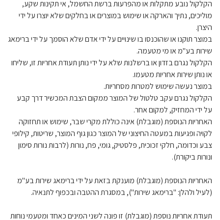
הקלקול נובע מתקלות או מהפרעות ברשת החשמל, אי תקינות שקע,
מוליכים, נתיך והארקה או שימוש במוצרים או בחלקים שלא יוצרו על ידי
היצרן.
במוצר תוקנו או שהוכנסו בו שינויים על ידי אדם שלא הוסמך על ידי ברימאג
שירות בע"מ או מי מטעמה.
הקלקול נגרם בזדון או ברשלנות שלא על ידי נותן תעודת אחריות זו, שליחו
או נותן שירות אחריות מטעמו.
במוצר נעשה שימוש למטרות מסחריות.
הקלקול נגרם עקב טלטול של המוצר ממקום הצבת המכשיר דרך קבע
על ידי המחזיק, למקום אחר.
האחריות הנוספת (מוגבלת) אינה כוללת מקרי שבר, שימוש או תחזוקה
לקויה ופגיעות במעטה החיצוני של המוצר כגון גוף המוצר, שריטות, קילופי
צבע וכדומה, חלקי זכוכית, פלסטיק, גומי, פח, נורות (לרבות נורות סימון
ונורות ביקורת).
האחריות הנוספת (מוגבלת) מוענקת בזאת על ידי ברימאג שירות בע"מ
(לעיל ולהלן: "ברימאג שירות"), במסגרת ההטבה ובכפוף לתנאיה.
תעודת אחריות נוספת (מוגבלת) זו פונה לשני המינים כאחד ומטעמי נוחות