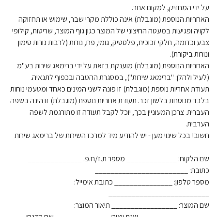
על ידי המחזיק, למקום אחר.
האחריות הנוספת (מוגבלת) אינה כוללת מקרי שבר, שימוש או תחזוקה
לקויה ופגיעות במעטה החיצוני של המוצר כגון גוף המוצר, שריטות, קילופי
צבע וכדומה, חלקי זכוכית, פלסטיק, גומי, פח, נורות (לרבות נורות סימון
ונורות ביקורת).
האחריות הנוספת (מוגבלת) מוענקת בזאת על ידי ברימאג שירות בע"מ
(לעיל ולהלן: "ברימאג שירות"), במסגרת ההטבה ובכפוף לתנאיה.
תעודת אחריות נוספת (מוגבלת) זו פונה לשני המינים כאחד ומטעמי נוחות
בלבד מנוסחת בלשון זכר. תעודת אחריות נוספת (מוגבלת) זו הינה בשפה
העברית. צרכן המעוניין בכך, יוכל לקבל תעודה זו מתורגמת לשפה
הערבית.
חשוב! בכל שינוי מען - יש להודיע מיד למרכז השירות של ברימאג שירות
שם הלקוח: _____________ מספר ת.ז/ח.פ. ______________
כתובת: ________________________
מספר טלפון: _______________ כתובת אימייל:
__________________________
שם המוצר: _________________ תיאור המוצר:
__________________ שנת ייצור: ______________ שם הדגם: