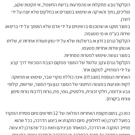
הקלקול נובע מתקלות או מהפרעות ברשת החשמל, אי תקינות שקע,
מוליכים, נתיך והארקה או שימוש במוצרים או בחלקים שלא יוצרו על ידי
היצרן.
במוצר תוקנו או שהוכנסו בו שינויים על ידי אדם שלא הוסמך על ידי ברימאג
שירות בע"מ או מי מטעמה.
הקלקול נגרם בזדון או ברשלנות שלא על ידי נותן תעודת אחריות זו, שליחו
או נותן שירות אחריות מטעמו.
במוצר נעשה שימוש למטרות מסחריות.
הקלקול נגרם עקב טלטול של המוצר ממקום הצבת המכשיר דרך קבע
על ידי המחזיק, למקום אחר.
האחריות הנוספת (מוגבלת) אינה כוללת מקרי שבר, שימוש או תחזוקה
לקויה ופגיעות במעטה החיצוני של המוצר כגון גוף המוצר, שריטות, קילופי
צבע וכדומה, חלקי זכוכית, פלסטיק, גומי, פח, נורות (לרבות נורות סימון
ונורות ביקורת).
כמו כן, בתום תקופת האחריות המלאה של 12 חודשים מיום מסירת המקרר
בפועל לצרכן (או לחילופין, מיום התקנתו או ביצוע הדרכה, ככל שהוא
מחייב התקנה או הדרכה, המאוחר מביניהם וזאת ככל שהצרכן לא עשה
שימוש במקרר עד מועד ההתקנה או ההדרכה והמקרר נשמר בתנאים