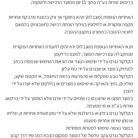
ברימאג שירות בע"מ בתוך 15 יום ממועד הרכישה ולתוקפה.
האחריות הנוספת (מוגבלת) תהא בתוקף אך ורק בהצגת מדבקת אחריות
תקפה ומקורית או לחילופין בצירוף הוכחת רכישה (חשבונית) בהתאם
לתנאי ההטבה כמפורט בתקנון ההטבה.
תנאי האחריות הנוספת (מוגבלת) יהיו זהים לתעודת האחריות המקורית
שנתקבלה עם רכישת המוצר, למעט כדלקמן:
הקלקול נגרם על ידי שימוש הנוגד את הוראות השימוש שנמסרו בכתב
למחזיק במוצר או שנגרם על ידי כוח עליון.
הקלקול נובע מתקלות או מהפרעות ברשת החשמל, אי תקינות שקע,
מוליכים, נתיך והארקה או שימוש במוצרים או בחלקים שלא יוצרו על ידי
היצרן.
במוצר תוקנו או שהוכנסו בו שינויים על ידי אדם שלא הוסמך על ידי ברימאג
שירות בע"מ או מי מטעמה.
הקלקול נגרם בזדון או ברשלנות שלא על ידי נותן תעודת אחריות זו, שליחו
או נותן שירות אחריות מטעמו.
במוצר נעשה שימוש למטרות מסחריות.
הקלקול נגרם עקב טלטול של המוצר ממקום הצבת המכשיר דרך קבע