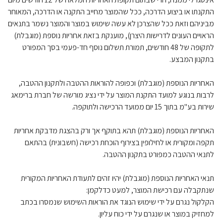
התקנתו או ביצוע הדרכה, ככל שהמוצר מחייב התקנה או הדרכה, המאוחר
מביניהם וזאת ככל שהצרכן לא עשה שימוש במוצר והמוצר נשמר בתנאים
הראויים העונים לדרישות היצרן), מוענקת בזאת אחריות נוספת (מוגבלת)
לתקופה של 48 חודשים, תמורת תשלום נוסף חד-פעמי בסך המפורט
בתקנון המבצע.
האחריות הנוספת (מוגבלת) וכפופה להוראות ההטבה ולתקנון ההטבה,
לרבות בנוגע למועד התקנת המוצר על ידי נציג מורשה של חברת ברימאג
שירות בע"מ בתוך 15 יום ממועד הרכישה ולתוקפה.
האחריות הנוספת (מוגבלת) תהא בתוקף אך ורק בהצגת מדבקת אחריות
תקפה ומקורית או לחילופין בצירוף הוכחת רכישה (חשבונית) בהתאם
לתנאי ההטבה כמפורט בתקנון ההטבה.
תנאי האחריות הנוספת (מוגבלת) יהיו זהים לתעודת האחריות המקורית
שנתקבלה עם רכישת המוצר, למעט כדלקמן:
הקלקול נגרם על ידי שימוש הנוגד את הוראות השימוש שנמסרו בכתב
למחזיק במוצר או שנגרם על ידי כוח עליון.