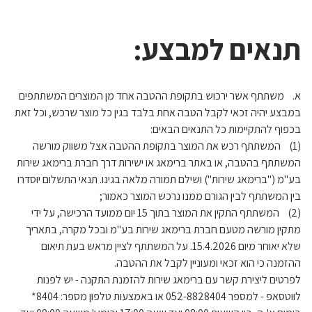
תנאים למבצע:
א. משתתף אשר ירכוש בתקופת ההטבה אחד מן המוצרים המשתתפים
במבצע יהיה זכאי לקבל הטבה אחת בלבד בגין כל מוצר שרכש, וכל זאת
בכפוף להתקיימות כל התנאים הבאים:
(1) המשתתף רכש את המוצר בתקופת ההטבה אצל משווק מורשה
המשתתף בהטבה, או באתר ברימאג או ישירות דרך חברת ברימאג שירות
בע"מ ("ברימאג שירות") ושילם תמורה מלאה בגינו. תנאי התשלום יוסדרו
בין המשתתף לבין הגורם ממנו נרכש המוצר כאמור;
(2) המשתתף התקין את המוצר בתוך 15 יום ממועד הרכישה, על ידי
מתקין מורשה מטעם חברת ברימאג שירות בע"מ ובכל מקרה, בתאריך
שלא יאוחר מיום 15.4.2026. על המשתתף לציין מראש בעת תיאום
ההזמנה כי הוא זכאי ומעוניין לקבל את ההטבה.
לפרטים ליצירת קשר עם ברימאג שירות להזמנת התקנה - יש לפנות
לווטסאפ - למספר 052-8828404 או באמצעות טלפון מספר: 8404*