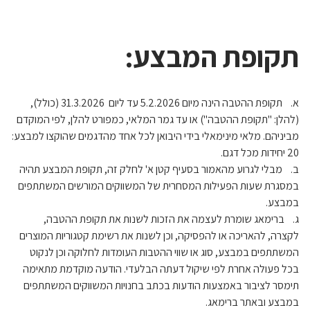
תקופת המבצע:
א. תקופת ההטבה הינה מיום 5.2.2026 עד ליום 31.3.2026 (כולל),
(להלן: "תקופת ההטבה") או עד גמר המלאי, כמפורט להלן, לפי המוקדם
מביניהם. מלאי מינימאלי בידי היבואן לכל אחד מהדגמים שהוקצו למבצע:
20 יחידות מכל דגם.
ב. מבלי לגרוע מהאמור בסעיף קטן א' לחלק זה, תקופת המבצע תהיה
במסגרת שעות הפעילות המסחרית של המשווקים המורשים המשתתפים
במבצע.
ג. ברימאג שומרת לעצמה את הזכות לשנות את תקופת ההטבה,
לקצרה, להאריכה או להפסיקה, וכן לשנות את רשימת קטגוריות המוצרים
המשתתפים במבצע, סוג או שווי ההטבות העומדות לחלוקה וכן לנקוט
בכל פעולה אחרת לפי שיקול דעתה הבלעדי. הודעה מוקדמת מתאימה
תימסר לציבור באמצעות הודעות בכתב בחנויות המשווקים המשתתפים
במבצע ובאתר ברימאג.