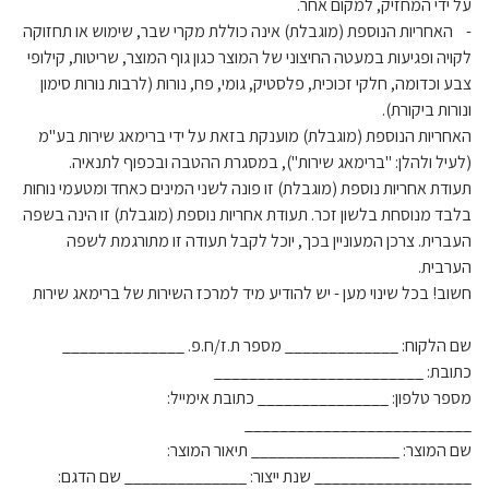
על ידי המחזיק, למקום אחר.
- האחריות הנוספת (מוגבלת) אינה כוללת מקרי שבר, שימוש או תחזוקה
לקויה ופגיעות במעטה החיצוני של המוצר כגון גוף המוצר, שריטות, קילופי
צבע וכדומה, חלקי זכוכית, פלסטיק, גומי, פח, נורות (לרבות נורות סימון
ונורות ביקורת).
האחריות הנוספת (מוגבלת) מוענקת בזאת על ידי ברימאג שירות בע"מ
(לעיל ולהלן: "ברימאג שירות"), במסגרת ההטבה ובכפוף לתנאיה.
תעודת אחריות נוספת (מוגבלת) זו פונה לשני המינים כאחד ומטעמי נוחות
בלבד מנוסחת בלשון זכר. תעודת אחריות נוספת (מוגבלת) זו הינה בשפה
העברית. צרכן המעוניין בכך, יוכל לקבל תעודה זו מתורגמת לשפה
הערבית.
חשוב! בכל שינוי מען - יש להודיע מיד למרכז השירות של ברימאג שירות
שם הלקוח: _____________ מספר ת.ז/ח.פ. ______________
כתובת: ________________________
מספר טלפון: _______________ כתובת אימייל:
__________________________
שם המוצר: _________________ תיאור המוצר:
__________________ שנת ייצור: ______________ שם הדגם: