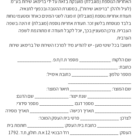
האחריות הנוספת (מוגבלת) מוענקת בזאת על ידי ברימאג שירות בע"מ
(לעיל ולהלן: "ברימאג שירות"), במסגרת ההטבה ובכפוף לתנאיה.
תעודת אחריות נוספת (מוגבלת) זו פונה לשני המינים כאחד ומטעמי נוחות
בלבד מנוסחת בלשון זכר. תעודת אחריות נוספת (מוגבלת) זו הינה בשפה
העברית. צרכן המעוניין בכך, יוכל לקבל תעודה זו מתורגמת לשפה
הערבית.
חשוב! בכל שינוי מען - יש להודיע מיד למרכז השירות של ברימאג שירות
שם הלקוח: _____________ מספר ת.ז/ח.פ. ______________
כתובת: ________________________
מספר טלפון: _______________ כתובת אימייל:
__________________________
שם המוצר: _________________ תיאור המוצר:
__________________ שנת ייצור: ______________ שם הדגם:
_______________ מספר דגם: ______________ מספר סידורי:
_______________ תאריך רכישה: ________________ תאריך מסירה
לצרכן: ________________ פרטי בית העסק המוכר:
______________ כתובת בית העסק: _______________ חותמת בית
העסק: ____________________ רח' הבנאי 12 א.ת. חולון, ת.ד. 1792