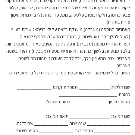
- האחריות הנוספת (מוגבלת) אינה כוללת מקרי שבר, שימוש או תחזוקה
לקויה ופגיעות במעטה החיצוני של המוצר כגון גוף המוצר, שריטות, קילופי
צבע וכדומה, חלקי זכוכית, פלסטיק, גומי, פח, נורות (לרבות נורות סימון
ונורות ביקורת).
האחריות הנוספת (מוגבלת) מוענקת בזאת על ידי ברימאג שירות בע"מ
(לעיל ולהלן: "ברימאג שירות"), במסגרת ההטבה ובכפוף לתנאיה.
תעודת אחריות נוספת (מוגבלת) זו פונה לשני המינים כאחד ומטעמי נוחות
בלבד מנוסחת בלשון זכר. תעודת אחריות נוספת (מוגבלת) זו הינה בשפה
העברית. צרכן המעוניין בכך, יוכל לקבל תעודה זו מתורגמת לשפה
הערבית.
חשוב! בכל שינוי מען - יש להודיע מיד למרכז השירות של ברימאג שירות
שם הלקוח: _____________ מספר ת.ז/ח.פ. ______________
כתובת: ________________________
מספר טלפון: _______________ כתובת אימייל:
__________________________
שם המוצר: _________________ תיאור המוצר:
__________________ שנת ייצור: ______________ שם הדגם:
_______________ מספר דגם: ______________ מספר סידורי: