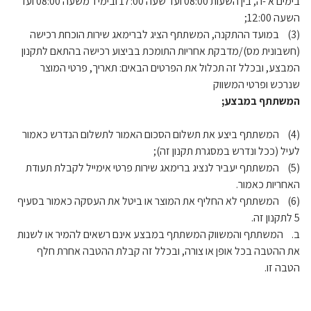
בימים א'-ה, בין השעות 08:00 ועד שעה 17:00 ובימי ו' משעה 08:00 ועד
השעה 12:00;
(3) במועד ההתקנה, המשתתף הציג לברימאג שירות הוכחת רכישה
(חשבונית מס)/מדבקת אחריות התומכת בביצוע רכישה בהתאם לתקנון
המבצע, ובכלל זה תכלול את הפרטים הבאים: תאריך, פרטי המוצר
שנרכש ופרטי המשווק
המשתתף במבצע;
(4) המשתתף ביצע את תשלום הסכום האמור לתשלום הנדרש כאמור
לעיל (ככל ונדרש במסגרת תקנון זה);
(5) המשתתף יעביר לנציג ברימאג שירות פרטי אימייל לקבלת תעודת
האחריות כאמור.
(6) המשתתף לא החליף את המוצר או ביטל את העסקה כאמור בסעיף
5 לתקנון זה.
ב. המשתתף והמשווק המשתתף במבצע אינם רשאים להמיר או לשנות
את ההטבה בכל אופן או צורה, ובכלל זה קבלת ההטבה אחרת חלף
הטבה זו.