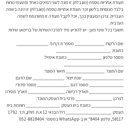
תעודת אחריות נוספת (מוגבלת) זו פונה לשני המינים כאחד ומטעמי נוחות
בלבד מנוסחת בלשון זכר. תעודת אחריות נוספת (מוגבלת) זו הינה בשפה
העברית. צרכן המעוניין בכך, יוכל לקבל תעודה זו מתורגמת לשפה
הערבית.
חשוב! בכל שינוי מען - יש להודיע מיד למרכז השירות של ברימאג שירות
שם הלקוח: _____________ מספר ת.ז/ח.פ. ______________
כתובת: ________________________
מספר טלפון: _______________ כתובת אימייל:
__________________________
שם המוצר: _________________ תיאור המוצר:
__________________ שנת ייצור: ______________ שם הדגם:
_______________ מספר דגם: ______________ מספר סידורי:
_______________ תאריך רכישה: ________________ תאריך מסירה
לצרכן: ________________ פרטי בית העסק המוכר:
______________ כתובת בית העסק: _______________ חותמת בית
העסק: ____________________ רח' הבנאי 12 א.ת. חולון, ת.ד. 1792
58117, טלפון: 8404* או ב-WhatsApp במספר: 052-8828404