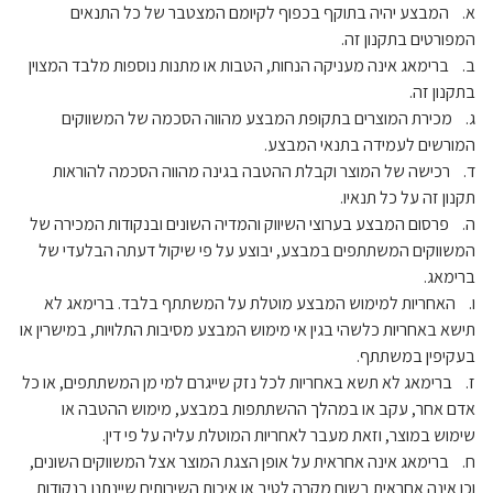
א. המבצע יהיה בתוקף בכפוף לקיומם המצטבר של כל התנאים
המפורטים בתקנון זה.
ב. ברימאג אינה מעניקה הנחות, הטבות או מתנות נוספות מלבד המצוין
בתקנון זה.
ג. מכירת המוצרים בתקופת המבצע מהווה הסכמה של המשווקים
המורשים לעמידה בתנאי המבצע.
ד. רכישה של המוצר וקבלת ההטבה בגינה מהווה הסכמה להוראות
תקנון זה על כל תנאיו.
ה. פרסום המבצע בערוצי השיווק והמדיה השונים ובנקודות המכירה של
המשווקים המשתתפים במבצע, יבוצע על פי שיקול דעתה הבלעדי של
ברימאג.
ו. האחריות למימוש המבצע מוטלת על המשתתף בלבד. ברימאג לא
תישא באחריות כלשהי בגין אי מימוש המבצע מסיבות התלויות, במישרין או
בעקיפין במשתתף.
ז. ברימאג לא תשא באחריות לכל נזק שייגרם למי מן המשתתפים, או כל
אדם אחר, עקב או במהלך ההשתתפות במבצע, מימוש ההטבה או
שימוש במוצר, וזאת מעבר לאחריות המוטלת עליה על פי דין.
ח. ברימאג אינה אחראית על אופן הצגת המוצר אצל המשווקים השונים,
וכן אינה אחראית בשום מקרה לטיב או איכות השירותים שיינתנו בנקודות