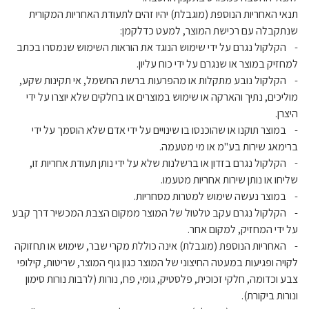
תנאי האחריות הנוספת (מוגבלת) יהיו זהים לתעודת האחריות המקורית
שנתקבלה עם רכישת המוצר, למעט כדלקמן:
- הקלקול נגרם על ידי שימוש הנוגד את הוראות השימוש שנמסרו בכתב
למחזיק במוצר או שנגרם על ידי כוח עליון.
- הקלקול נובע מתקלות או מהפרעות ברשת החשמל, אי תקינות שקע,
מוליכים, נתיך והארקה או שימוש במוצרים או בחלקים שלא יוצרו על ידי
היצרן.
- במוצר תוקנו או שהוכנסו בו שינויים על ידי אדם שלא הוסמך על ידי
ברימאג שירות בע"מ או מי מטעמה.
- הקלקול נגרם בזדון או ברשלנות שלא על ידי נותן תעודת אחריות זו,
שליחו או נותן שירות אחריות מטעמו.
- במוצר נעשה שימוש למטרות מסחריות.
- הקלקול נגרם עקב טלטול של המוצר ממקום הצבת המכשיר דרך קבע
על ידי המחזיק, למקום אחר.
- האחריות הנוספת (מוגבלת) אינה כוללת מקרי שבר, שימוש או תחזוקה
לקויה ופגיעות במעטה החיצוני של המוצר כגון גוף המוצר, שריטות, קילופי
צבע וכדומה, חלקי זכוכית, פלסטיק, גומי, פח, נורות (לרבות נורות סימון
ונורות ביקורת).