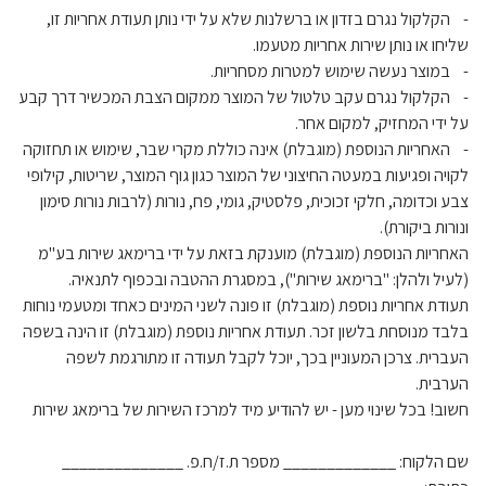
- הקלקול נגרם בזדון או ברשלנות שלא על ידי נותן תעודת אחריות זו,
שליחו או נותן שירות אחריות מטעמו.
- במוצר נעשה שימוש למטרות מסחריות.
- הקלקול נגרם עקב טלטול של המוצר ממקום הצבת המכשיר דרך קבע
על ידי המחזיק, למקום אחר.
- האחריות הנוספת (מוגבלת) אינה כוללת מקרי שבר, שימוש או תחזוקה
לקויה ופגיעות במעטה החיצוני של המוצר כגון גוף המוצר, שריטות, קילופי
צבע וכדומה, חלקי זכוכית, פלסטיק, גומי, פח, נורות (לרבות נורות סימון
ונורות ביקורת).
האחריות הנוספת (מוגבלת) מוענקת בזאת על ידי ברימאג שירות בע"מ
(לעיל ולהלן: "ברימאג שירות"), במסגרת ההטבה ובכפוף לתנאיה.
תעודת אחריות נוספת (מוגבלת) זו פונה לשני המינים כאחד ומטעמי נוחות
בלבד מנוסחת בלשון זכר. תעודת אחריות נוספת (מוגבלת) זו הינה בשפה
העברית. צרכן המעוניין בכך, יוכל לקבל תעודה זו מתורגמת לשפה
הערבית.
חשוב! בכל שינוי מען - יש להודיע מיד למרכז השירות של ברימאג שירות
שם הלקוח: _____________ מספר ת.ז/ח.פ. ______________