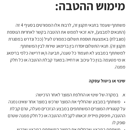
מימוש ההטבה:
משתתף שעמד בתנאי תקנון זה, לרבות אלו המפורטים בסעיף 4 זה
(התנאים למבצע), יהא זכאי לממש את ההטבה בקשר לאחריות הנוספת
(מוגבלת) באמצעות תוספת תשלום כמפורט לעיל (ככל ונדרש במסגרת
תקנון זה). תנאי התשלום יוסדרו בין ברימאג שירות לבין המשתתף.
למשתתף במבצע לא תעמוד כל טענה, תביעה ו/או דרישה כלפי ברימאג
או מי מטעמה בגין כל עיכוב או דחייה במועד קבלת ההטבה או כל חלק
ממנה.
שינוי או ביטול עסקה
א. במקרה של שינוי או החלפת המוצר לאחר הרכישה:
• משתתף במבצע שהחליף את המוצר שרכש במוצר אחר שאינו נמנה
על קטגורית המוצרים המשתתפים במבצע הנזכרים מעלה, טרם קבלת
ההטבה, תיפסק מיידית זכאותו לקבלת ההטבה או כל חלק ממנה שטרם
סופק לו.
• משתתף במבצע שהחליף את המוצר המשתתף במבצע שרכש,