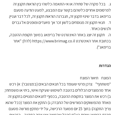
ג. בכל מקרה של סתירה או אי-התאמה כלשהי בין הוראות תקנון זה
לפרסומים אחרים כלשהם בקשר עם המבצע, למעט הודעה מטעם
ברימאג בדבר שינוי תקנון זה, תגברנה הוראות תקנון זה, לכל דבר ועניין.
ד. תנאי תקנון זה מנוסחים בלשון זכר אך מיועדים ומופנים אל גברים
ולנשים כאחד.
ה. תקנון זה יוצג באתר האינטרנט של ברימאג במשך תקופת ההטבה,
בכתובת אתר האינטרנט https://www.brimag.co.il (להלן: "אתר
ברימאג").
הגדרות
המונח תיאור המונח
"משתתף" צרכן פרטי שעומד בכל תנאים הבאים (במצטבר): א) רכש
אחד מהמוצרים הכלולים בהטבה לשימוש שעיקרו אישי, ביתי או משפחתי;
ב) רכש את המוצר בתקופת ההטבה, בכפוף לתנאים המנויים בתקנון זה
מאחד מהמשווקים המורשים של החברה; ג) התקין את המוצר (ככל שהוא
צריך התקנה) בתוך 15 יום ממועד הרכישה, על ידי מתקין מורשה מטעם
חברת ברימאג שירות בע"מ (וככל שהמוצר אינו צריך התקנה – הזכאות