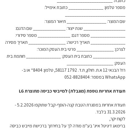
כתובת: ________________________
מספר טלפון: _______________ כתובת אימייל:
__________________________
שם המוצר: _________________ תיאור המוצר:
__________________ שנת ייצור: ______________ שם הדגם:
_______________ מספר דגם: ______________ מספר סידורי:
_______________ תאריך רכישה: ________________ תאריך מסירה
לצרכן: ________________ פרטי בית העסק המוכר:
______________ כתובת בית העסק: _______________ חותמת בית
העסק: ____________________
רח' הבנאי 12 א.ת. חולון, ת.ד. 1792 58117, טלפון: 8404* או ב-
WhatsApp במספר: 052-8828404
תעודת אחריות נוספת (מוגבלת) למייבשי כביסה מתוצרת LG
תעודת אחריות במסגרת הטבת קנה-הוסף-קבל שתוקפו 5.2.2026 -
31.3.2026 בלבד.
לקוח יקר,
ברימאג דיגיטל אייג' בע"מ מודה לך על בחירתך ברכישת מייבש כביסה