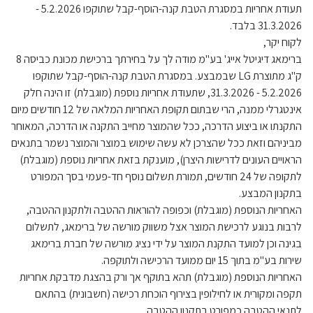
תעודת אחריות במסגרת הטבת קנה-הוסף-קבל שתוקפו 5.2.2026 -
31.3.2026 בלבד.
לקוח יקר,
ברימאג דיגיטל אייג' בע"מ מודה לך על בחירתך ברכישת מכונת כביסה 8
ק"ג מתוצרת LG שבמבצע. במסגרת הטבת קנה-הוסף-קבל שתוקפו
5.2.2026 - 31.3.2026, שתעודת אחריות נוספת (מוגבלת) זו הינה חלק
אינטגרלי ממנה, הרי שבתום תקופת האחריות המלאה של 12 חודשים מיום
התקנתו או ביצוע הדרכה, ככל שהמוצר מחייב התקנה או הדרכה, המאוחר
מביניהם וזאת ככל שהצרכן לא עשה שימוש במוצר והמוצר נשמר בתנאים
הראויים העונים לדרישות היצרן), מוענקת בזאת אחריות נוספת (מוגבלת)
לתקופה של 24 חודשים, תמורת תשלום נוסף חד-פעמי בסך המפורט
בתקנון המבצע.
האחריות הנוספת (מוגבלת) וכפופה להוראות ההטבה ולתקנון ההטבה,
לרבות בנוגע לרכישת המוצר אצל משווק מורשה של ברימאג, לתשלום
בגינה וכן למועד התקנת המוצר על ידי נציג מורשה של חברת ברימאג
שירות בע"מ בתוך 15 יום ממועד הרכישה ולתוקפה.
האחריות הנוספת (מוגבלת) תהא בתוקף אך ורק בהצגת מדבקת אחריות
תקפה ומקורית או לחילופין בצירוף הוכחת רכישה (חשבונית) בהתאם
לתנאי ההטבה כמפורט בתקנון ההטבה.