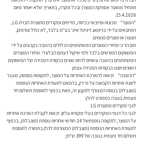
תתחיל ממועד אספקת המוצר) ובכל מקרה, בתאריך שלא יאוחר מיום
15.4.2026.
"המוצר" מכונות ומייבשי כביסה, מדיחים ומקררים מתוצרת חברת LG,
המיובאים על ידי ברימאג דיגיטל אייג' בע"מ בלבד, לא כולל עודפים,
תצוגה או מוצרים פגומים.
מובהר כי מחירי המוצרים המשתתפים הכלולים בהטבה נקבעים על ידי
המשווקים המורשים בלבד ולפי שיקול דעתם הבלעדי. מחירי המוצרים
המשתתפים בהטבה עשויים להיות שונים בנקודת המכירה של המשווקים
השונים ויוצגו בנקודות המכירה עצמן.
"ההטבה" זכאות להארכת האחריות על המוצר, לתקופות נוספות, מעבר
לשנת אחריות הקבועה על פי דין, בהתאם לתעודת האחריות הנוספת
(מוגבלת) בנוסח המצורף לתקנון זה, וזאת בכפוף לתוספת תשלום חד
פעמית בגובה כמפורט להלן:
לגבי מקררים מתוצרת LG:
לגבי כל דגמי המקררים בעלי מקפיא עליון: זכאות לקבלת הארכת אחריות
על המוצר, לתקופה נוספתשל 24 חודשי אחריות נוספת (מוגבלת), בכפוף
לתעודת האחריות הנוספת (מוגבלת) המצורפת להלן בתמורה לתוספת
תשלום חד פעמית בגובה של 399 ש"ח;