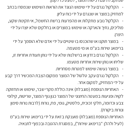
שנתקבלה עם רכישת המוצר, למעט כדלקמן:
- הקלקול נגרם על ידי שימוש הנוגד את הוראות השימוש שנמסרו בכתב
למחזיק במוצר או שנגרם על ידי כוח עליון.
- הקלקול נובע מתקלות או מהפרעות ברשת החשמל, אי תקינות שקע,
מוליכים, נתיך והארקה או שימוש במוצרים או בחלקים שלא יוצרו על ידי
היצרן.
- במוצר תוקנו או שהוכנסו בו שינויים על ידי אדם שלא הוסמך על ידי
ברימאג שירות בע"מ או מי מטעמה.
- הקלקול נגרם בזדון או ברשלנות שלא על ידי נותן תעודת אחריות זו,
שליחו או נותן שירות אחריות מטעמו.
- במוצר נעשה שימוש למטרות מסחריות.
- הקלקול נגרם עקב טלטול של המוצר ממקום הצבת המכשיר דרך קבע
על ידי המחזיק, למקום אחר.
- האחריות הנוספת (מוגבלת) אינה כוללת מקרי שבר, שימוש או תחזוקה
לקויה ופגיעות במעטה החיצוני של המוצר כגון גוף המוצר, שריטות, קילופי
צבע וכדומה, חלקי זכוכית, פלסטיק, גומי, פח, נורות (לרבות נורות סימון
ונורות ביקורת).
האחריות הנוספת (מוגבלת) מוענקת בזאת על ידי ברימאג שירות בע"מ
(לעיל ולהלן: "ברימאג שירות"), במסגרת ההטבה ובכפוף לתנאיה.