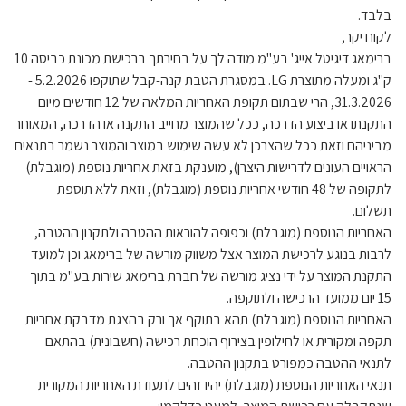
בלבד.
לקוח יקר,
ברימאג דיגיטל אייג' בע"מ מודה לך על בחירתך ברכישת מכונת כביסה 10
ק"ג ומעלה מתוצרת LG. במסגרת הטבת קנה-קבל שתוקפו 5.2.2026 -
31.3.2026, הרי שבתום תקופת האחריות המלאה של 12 חודשים מיום
התקנתו או ביצוע הדרכה, ככל שהמוצר מחייב התקנה או הדרכה, המאוחר
מביניהם וזאת ככל שהצרכן לא עשה שימוש במוצר והמוצר נשמר בתנאים
הראויים העונים לדרישות היצרן), מוענקת בזאת אחריות נוספת (מוגבלת)
לתקופה של 48 חודשי אחריות נוספת (מוגבלת), וזאת ללא תוספת
תשלום.
האחריות הנוספת (מוגבלת) וכפופה להוראות ההטבה ולתקנון ההטבה,
לרבות בנוגע לרכישת המוצר אצל משווק מורשה של ברימאג וכן למועד
התקנת המוצר על ידי נציג מורשה של חברת ברימאג שירות בע"מ בתוך
15 יום ממועד הרכישה ולתוקפה.
האחריות הנוספת (מוגבלת) תהא בתוקף אך ורק בהצגת מדבקת אחריות
תקפה ומקורית או לחילופין בצירוף הוכחת רכישה (חשבונית) בהתאם
לתנאי ההטבה כמפורט בתקנון ההטבה.
תנאי האחריות הנוספת (מוגבלת) יהיו זהים לתעודת האחריות המקורית