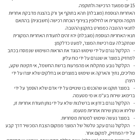
15 יום ממועד הרכישה ולתוקפה.
האחריות הנוספת (מוגבלת) תהא בתוקף אך ורק בהצגת מדבקת אחריות
תקפה ומקורית או לחילופין בצירוף הוכחת רכישה (חשבונית) בהתאם
לתנאי ההטבה כמפורט בתקנון ההטבה.
תנאי האחריות הנוספת (מוגבלת) יהיו זהים לתעודת האחריות המקורית
שנתקבלה עם רכישת המוצר, למעט כדלקמן:
- הקלקול נגרם על ידי שימוש הנוגד את הוראות השימוש שנמסרו בכתב
למחזיק במוצר או שנגרם על ידי כוח עליון.
- הקלקול נובע מתקלות או מהפרעות ברשת החשמל, אי תקינות שקע,
מוליכים, נתיך והארקה או שימוש במוצרים או בחלקים שלא יוצרו על ידי
היצרן.
- במוצר תוקנו או שהוכנסו בו שינויים על ידי אדם שלא הוסמך על ידי
ברימאג שירות בע"מ או מי מטעמה.
- הקלקול נגרם בזדון או ברשלנות שלא על ידי נותן תעודת אחריות זו,
שליחו או נותן שירות אחריות מטעמו.
- במוצר נעשה שימוש למטרות מסחריות.
- הקלקול נגרם עקב טלטול של המוצר ממקום הצבת המכשיר דרך קבע
על ידי המחזיק, למקום אחר.