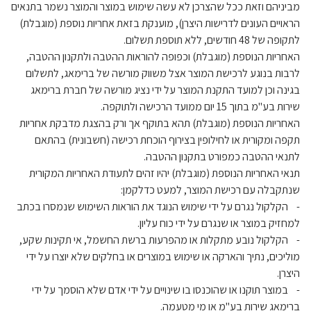
מביניהם וזאת ככל שהצרכן לא עשה שימוש במוצר והמוצר נשמר בתנאים
הראויים העונים לדרישות היצרן), מוענקת בזאת אחריות נוספת (מוגבלת)
לתקופה של 48 חודשים, ללא תוספת תשלום.
האחריות הנוספת (מוגבלת) וכפופה להוראות ההטבה ולתקנון ההטבה,
לרבות בנוגע לרכישת המוצר אצל משווק מורשה של ברימאג, לתשלום
בגינה וכן למועד התקנת המוצר על ידי נציג מורשה של חברת ברימאג
שירות בע"מ בתוך 15 יום ממועד הרכישה ולתוקפה.
האחריות הנוספת (מוגבלת) תהא בתוקף אך ורק בהצגת מדבקת אחריות
תקפה ומקורית או לחילופין בצירוף הוכחת רכישה (חשבונית) בהתאם
לתנאי ההטבה כמפורט בתקנון ההטבה.
תנאי האחריות הנוספת (מוגבלת) יהיו זהים לתעודת האחריות המקורית
שנתקבלה עם רכישת המוצר, למעט כדלקמן:
- הקלקול נגרם על ידי שימוש הנוגד את הוראות השימוש שנמסרו בכתב
למחזיק במוצר או שנגרם על ידי כוח עליון.
- הקלקול נובע מתקלות או מהפרעות ברשת החשמל, אי תקינות שקע,
מוליכים, נתיך והארקה או שימוש במוצרים או בחלקים שלא יוצרו על ידי
היצרן.
- במוצר תוקנו או שהוכנסו בו שינויים על ידי אדם שלא הוסמך על ידי
ברימאג שירות בע"מ או מי מטעמה.