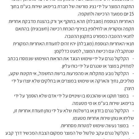
התקנת המוצר על ידי נציג מורשה של חברת ברימאג שירות בע"מ בתוך
15 יום ממועד הרכישה ולתוקפה.
האחריות הנוספת (מוגבלת) תהא בתוקף אך ורק בהצגת מדבקת אחריות
תקפה ומקורית או לחילופין בצירוף הוכחת רכישה (חשבונית) בהתאם
לתנאי ההטבה כמפורט בתקנון ההטבה.
תנאי האחריות הנוספת (מוגבלת) יהיו זהים לתעודת האחריות המקורית
שנתקבלה עם רכישת המוצר, למעט כדלקמן:
- הקלקול נגרם על ידי שימוש הנוגד את הוראות השימוש שנמסרו בכתב
למחזיק במוצר או שנגרם על ידי כוח עליון.
- הקלקול נובע מתקלות או מהפרעות ברשת החשמל, אי תקינות שקע,
מוליכים, נתיך והארקה או שימוש במוצרים או בחלקים שלא יוצרו על ידי
היצרן.
- במוצר תוקנו או שהוכנסו בו שינויים על ידי אדם שלא הוסמך על ידי
ברימאג שירות בע"מ או מי מטעמה.
- הקלקול נגרם בזדון או ברשלנות שלא על ידי נותן תעודת אחריות זו,
שליחו או נותן שירות אחריות מטעמו.
- במוצר נעשה שימוש למטרות מסחריות.
- הקלקול נגרם עקב טלטול של המוצר ממקום הצבת המכשיר דרך קבע