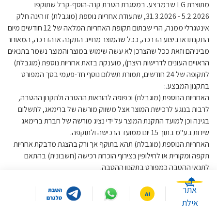
מתוצרת LG שבמבצע. במסגרת הטבת קנה-הוסף-קבל שתוקפו
5.2.2026 - 31.3.2026, שתעודת אחריות נוספת (מוגבלת) זו הינה חלק
אינטגרלי ממנה, הרי שבתום תקופת האחריות המלאה של 12 חודשים מיום
התקנתו או ביצוע הדרכה, ככל שהמוצר מחייב התקנה או הדרכה, המאוחר
מביניהם וזאת ככל שהצרכן לא עשה שימוש במוצר והמוצר נשמר בתנאים
הראויים העונים לדרישות היצרן), מוענקת בזאת אחריות נוספת (מוגבלת)
לתקופה של 24 חודשים, תמורת תשלום נוסף חד-פעמי בסך המפורט
בתקנון המבצע.:
האחריות הנוספת (מוגבלת) וכפופה להוראות ההטבה ולתקנון ההטבה,
לרבות בנוגע לרכישת המוצר אצל משווק מורשה של ברימאג, לתשלום
בגינה וכן למועד התקנת המוצר על ידי נציג מורשה של חברת ברימאג
שירות בע"מ בתוך 15 יום ממועד הרכישה ולתוקפה.
האחריות הנוספת (מוגבלת) תהא בתוקף אך ורק בהצגת מדבקת אחריות
תקפה ומקורית או לחילופין בצירוף הוכחת רכישה (חשבונית) בהתאם
לתנאי ההטבה כמפורט בתקנון ההטבה.
תנאי האחריות הנוספת (מוגבלת) יהיו זהים לתעודת האחריות המקורית
אתר
שנתקבלה עם רכישת המוצר, למעט כדלקמן:
אילת
- הקלקול נגרם על ידי שימוש הנוגד את הוראות השימוש שנמסרו בכתב
למחזיק במוצר או שנגרם על ידי כוח עליון.