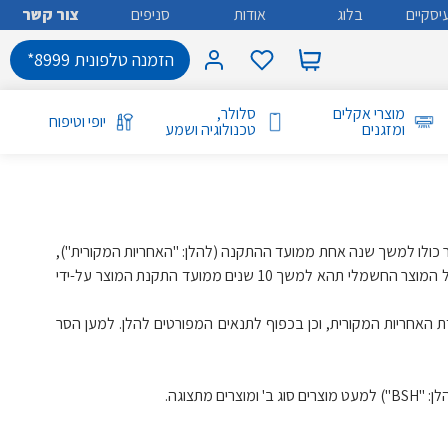
יסקיים
בלוג
אודות
סניפים
צור קשר
הזמנה טלפונית 8999*
מוצרי אקלים
סלולר,
יופי וטיפוח
ומזגנים
טכנולוגיה ושמע
, לקבל, בנוסף לאחריות המוענקת על פי דין למוצר כולו למשך שנה אחת ממועד ההתקנה (להלן: "האחריות המקורית"),
אחריות נוספת מוגבלת למשך תשע שנים על המדחס בלבד (להלן: "האחריות הנוספת המוגבלת") וזאת ללא תשלום נוסף, כך שהאחריות למדחס של המוצר החשמלי תהא למשך 10 שנים ממועד התקנת המוצר על-ידי
האחריות המקורית, וכן בכפוף לתנאים המפורטים להלן. למען הסר