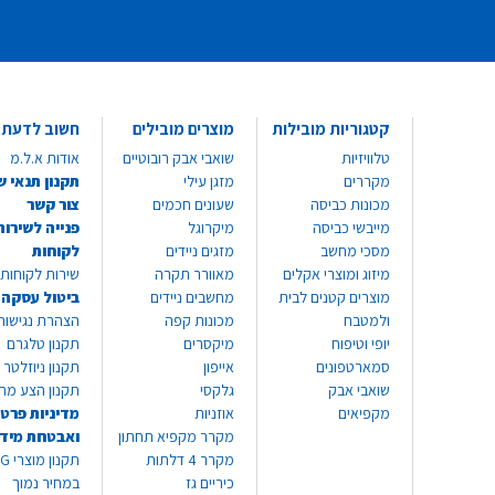
קטגוריות מובילות
מוצרים מובילים
חשוב לדעת
טלוויזיות
שואבי אבק רובוטיים
אודות א.ל.מ
מקררים
מזגן עילי
תקנון תנאי ש
מכונות כביסה
שעונים חכמים
צור קשר
מייבשי כביסה
מיקרוגל
פנייה לשירות
מסכי מחשב
מזגים ניידים
לקוחות
מיזוג ומוצרי אקלים
מאוורר תקרה
שירות לקוחות 8999*
מוצרים קטנים לבית
מחשבים ניידים
ביטול עסקה
ולמטבח
מכונות קפה
הצהרת נגישות
יופי וטיפוח
מיקסרים
תקנון טלגרם
סמארטפונים
אייפון
תקנון ניוזלטר
שואבי אבק
גלקסי
תקנון הצע מח
מקפיאים
אוזניות
מדיניות פרטי
מקרר מקפיא תחתון
ואבטחת מיד
מקרר 4 דלתות
תקנון
כיריים גז
במחיר נמוך