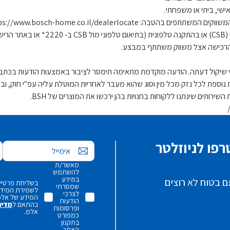
שי, ביתי או משפחתי.
https://www.bosch-home.co.il/dealerloc
ht)
ת הרכישה אצל משווק משתתף במבצע.
פו לניוזלטר
אימייל
מאשר/ת
להשתמש
במידע
ם בטוח לא רוצים
בשליחת פרטיי,
שמסרתי
לשמירת המידע 
לצרכי
המידע של אלמ
הודעות
בהתאם ל
מדינ
ופרסומות
אלמ.
כמפורט
בתקנון
האתר