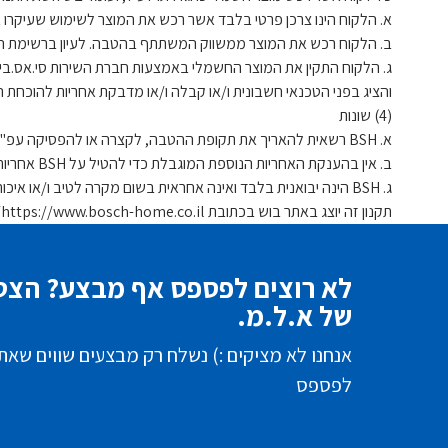
א. הלקוח הינו צרכן פרטי בלבד אשר רכש את המוצר לשימוש שעיקרו אי
ב. הלקוח רכש את המוצר ממשווק המשתתף בהטבה. לעיון ברשימת המשווקים המשתתפים בהטבה: ate
ג. הלקוח התקין את המוצר החשמלי באמצעות חברת השירות סי.אס.בי (CSB) או בהתקנה טלפונית (בתיאום טלפוני מול CSB ב- 2220* או באתר הרישום: tps://marketing.bosch-home.co.il
והציג בפני הטכנאי חשבונית ו/או קבלה ו/או מדבקת אחריות להוכח
(4) שונות
א. BSH רשאית להאריך את תקופת ההטבה, לקצרה או להפסיקה עפ"י שיקול דעתה. הודעה מוקדמת מתאימה תימסר לציבור באמצעות הודעות בכתב בחנויות המשתתפות ובאתר האינטרנט.
ב. אין בהענקת האחריות הנוספת המוגבלת כדי להטיל על BSH אחריות נוספת לכל נזק מכל מין וסוג שהוא מעבר לאחריות המוטלת עליה עפ"י חוק, ובכפוף לתנאי והוראות תעודת האחריות.
ג. BSH הינה יבואנית בלבד ואינה אחראית בשום מקרה לטיב ו/או איכות השירותים שינתנו ללקוחות בחנויות בהן ירכשו את המוצרים של BSH.
תקנון זה יוצג באתר בוש בכתובת https://www.bosch-home.co.il/
לא רוצים לפספס אף מבצע? הצטר
של א.ל.מ.
אנחנו לא מציקים :) נשלח רק מבצעים שווים שאת
לפספס