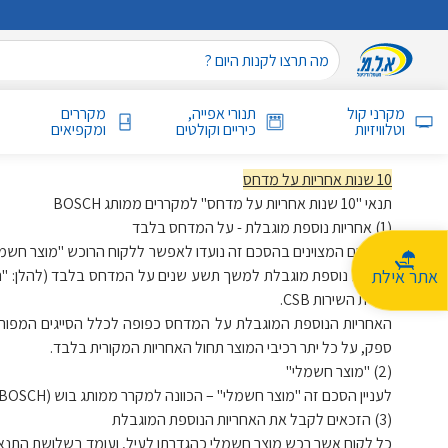
מקרני קול
תנורי אפייה,
מקררים
וטלוויזיות
כיריים וקולטים
ומקפיאים
10 שנות אחריות על מדחס
תנאי "10 שנות אחריות על מדחס" למקררים ממותג BOSCH
(1) אחריות נוספת מוגבלת - על המדחס בלבד
אתר אילת
חברת השירות CSB.
האחריות הנוספת המוגבלת על המדחס כפופה לכלל הסייגים המפורטי
ספק, על כל יתר רכיבי המוצר תחול האחריות המקורית בלבד.
(2) "מוצר חשמלי"
לעניין הסכם זה "מוצר חשמלי" – הכוונה למקרר ממותג בוש (BOSCH) אשר יובא ושווק על ידי בי.אס.אייץ' מכשירים ביתיים בע"מ, ח.פ 513102178 (להלן: "BSH") למעט מוצרים סוג ב' ומוצרים מתצוגה.
(3) הזכאים לקבל את האחריות הנוספת המוגבלת
כל לקוח אשר רכש מוצר חשמלי כהגדרתו לעיל, ועומד בשלושת התנא