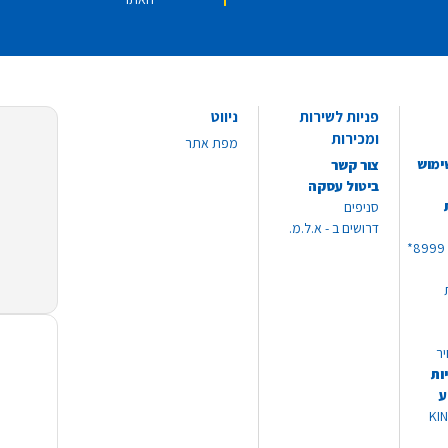
פניות לשירות
ניווט
ומכירות
מפת אתר
ימוש
צור קשר
ביטול עסקה
סניפים
דרושים ב - א.ל.מ.
יר
ות
ע
 מוצרי KING