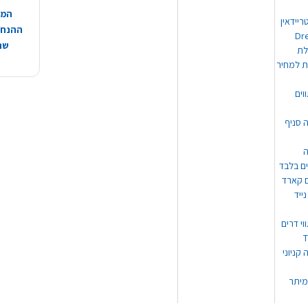
המח
ריידאין
ההנחות
וי Dream
שהמ
ת למחיר
וים
ה סניף
ה
ים בלבד
ים קארד
ייד
וי דרים
 קניוני
מיתר