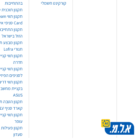
קורקינט חשמלי
בהתחייבות
תקנון תוכנית ט
תקנון תו
Card סניפי אילת
תקנון התחייבו
הזול בישראל
תקנון מבצע תו
תנורי Lofra
תקנון תווי קניי
חדרה
תקנון תווי קניי
לסניפים הפיזי
תקנון תווי דר
בקניית מחשב נ
ASUS
תקנון הטבה תו
קארד סניף TLV
תקנון תווי קנייה
עופר
תקנון פעילות 
סעדון