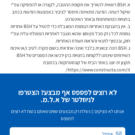
א. BSH רשאית להאריך את תקופת ההטבה, לקצרה או להפסיקה עפ"י
שיקול דעתה. הודעה מתאימה תימסר לציבור באמצעות הודעות בכתב
בחנויות המשתתפות ובאתר האינטרנט.
ב. אין בהענקת האחריות הנוספת המוגבלת כדי להטיל על BSH אחריות
נוספת לכל נזק מכל מין וסוג שהוא מעבר לאחריות המוטלת עליה עפ"י
חוק, ובכפוף לתנאי והוראות תעודת האחריות.
ג. BSH הינה יבואנית בלבד ואינה אחראית בשום מקרה לטיב ו/או איכות
השירותים שינתנו ללקוחות בחנויות בהן ירכשו את המוצרים של BSH.
תקנון זה יוצג באתר הבית של קונסטרוקטה בכתובת
https://www.constructa.com/il/
לא רוצים לפספס אף מבצע? הצטרפו
לניוזלטר של א.ל.מ.
אנחנו לא מציקים :) נשלח רק מבצעים שווים שאתם בטוח לא רוצים
לפספס
אימייל