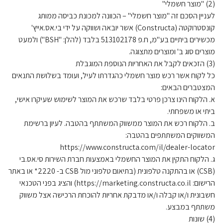
(2) "מוצר חשמלי"
לעניין הסכם זה "מוצר חשמלי" – הכוונה למכונת כביסה ממותג
קונסטרוקטה (Constructa) אשר יובאה ושווקה על ידי בי.אס.אייץ'
מכשירים ביתיים בע"מ, ח.פ 513102178 בלבד (להלן: "BSH") ולמעט
מוצרים סוג ב' ומוצרים מתצוגה.
(3) הזכאים לקבל את האחריות הנוספת המוגבלת
כל לקוח אשר רכש מוצר חשמלי כהגדרתו לעיל, ועומד בשלושת התנאים
המצטברים הבאים:
א. הלקוח הינו צרכן פרטי בלבד שרכש את המוצר לשימוש שעיקרו אישי,
ביתי או משפחתי.
ב. הלקוח רכש את המוצר ממשווק המשתתף בהטבה. לעיון ברשימת
המשווקים המשתתפים בהטבה:
https://www.constructa.com/il/dealer-locator
ג. הלקוח התקין את המוצר החשמלי באמצעות חברת השירות סי.אס.בי
(CSB) או בהתקנה טלפונית (בתיאום טלפוני מול CSB ב- 2220* או באתר
הרישום: https://marketing.constructa.co.il) והציג בפני הטכנאי
חשבונית ו/או קבלה ו/או מדבקת אחריות להוכחת הרכישה אצל משווק
משתתף במבצע.
(4) שונות