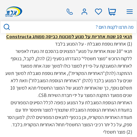
תנאי 10 שנות אחריות על מנוע למכונות כביסה ממותג Constructa
(1) אחריות נוספת מוגבלת - על המנוע בלבד
תנאי "10 שנות אחריות על מנוע" המצוינים בהסכם זה נועדו לאפשר
ללקוח הרוכש "מוצר חשמלי" כהגדרתו בסעיף (2) להלן, לקבל, בנוסף
לאחריות המוענקת על-פי דין למוצר כולו למשך שנה אחת ממועד
ההתקנה (להלן:"האחריות המקורית"), אחריות נוספת מוגבלת למשך תשע
שנים על המנוע בלבד (להלן: "האחריות הנוספת המוגבלת") וזאת ללא
תשלום נוסף, כך שהאחריות למנוע של המוצר החשמלי תהא למשך 10
שנים ממועד התקנת המוצר על ידי חברת השירות CSB.
האחריות הנוספת המוגבלת על המנוע כפופה לכלל הסייגים המפורטים
בתעודת האחריות הנוספת המוגבלת שתצורף למוצר ותימסר יחד עם
תעודת האחריות המקורית, וכן בכפוף לתנאים המפורטים להלן. למען הסר
ספק, על כל יתר רכיבי המוצר החשמלי תחול האחריות המקורית בלבד.
(2) מוצר חשמלי