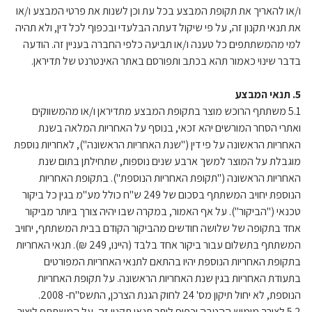
ו/או להאריך את תקופת המבצע בכל עת וכן לשנות את פרטי המבצע ו/או
את תנאי תקנון זה, על פי שיקול דעתה הבלעדי ובכפוף לכל דין, ולא תהיה
למי מהמשתתפים כל טענה ו/או תביעה כלפי החברה בעניין זה. הודעה
בדבר שינוי כאמור תהא בכתב ותפורסם באתר האינטרנט של תדיראן.
5. תנאי המבצע
5.1 משתתף הרוכש מוצר בתקופת המבצע מתדיראן ו/או מהמשווקים
ואתרי הסחר המורשים יהא זכאי, בנוסף על האחריות המלאה בשנת
האחריות הראשונה על פי דין ("שנת האחריות הראשונה"), לאחריות נוספת
מוגבלת על המוצר למשך ארבע שנים נוספות, שתחילתן בתום שנת
האחריות הראשונה ("תקופת האחריות הנוספת"). בתקופת האחריות
הנוספת יחויב המשתתף בסכום של 249 ש"ח כולל מע"מ בגין כל ביקור
טכנאי ("הביקור"). על אף האמור, במקרה שבו יהיה צורך ביותר מביקור
אחד בתקופה של שלושה חודשים מהביקור הקודם בבית המשתתף, יחויב
המשתתף בתשלום עבור ביקור אחד בלבד (היינו, 249 ₪). תנאי האחריות
בתקופת האחריות הנוספת יהיו בהתאם לתנאי האחריות המפורטים
בתעודת האחריות בגין שנת האחריות הראשונה. על תקופת האחריות
הנוספת, לא יחול תיקון מס' 24 לחוק הגנת הצרכן, התשס"ח- 2008.
5.2 לצורך מימוש ההטבה וכפוף ליתר תנאי תקנון זה, על המשתתף ליצור