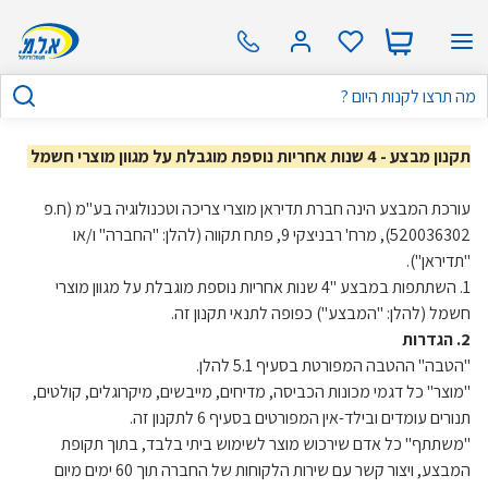
תקנון מבצע - 4 שנות אחריות נוספת מוגבלת על מגוון מוצרי חשמל
עורכת המבצע הינה חברת תדיראן מוצרי צריכה וטכנולוגיה בע"מ (ח.פ
520036302), מרח' רבניצקי 9, פתח תקווה (להלן: "החברה" ו/או
"תדיראן").
1. השתתפות במבצע "4 שנות אחריות נוספת מוגבלת על מגוון מוצרי
חשמל (להלן: "המבצע") כפופה לתנאי תקנון זה.
2. הגדרות
"הטבה" ההטבה המפורטת בסעיף 5.1 להלן.
"מוצר" כל דגמי מכונות הכביסה, מדיחים, מייבשים, מיקרוגלים, קולטים,
תנורים עומדים ובילד-אין המפורטים בסעיף 6 לתקנון זה.
"משתתף" כל אדם שירכוש מוצר לשימוש ביתי בלבד, בתוך תקופת
המבצע, ויצור קשר עם שירות הלקוחות של החברה תוך 60 ימים מיום