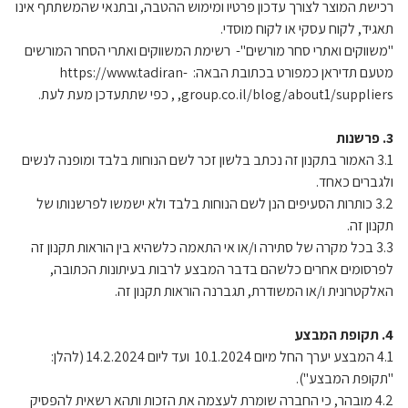
רכישת המוצר לצורך עדכון פרטיו ומימוש ההטבה, ובתנאי שהמשתתף אינו
תאגיד, לקוח עסקי או לקוח מוסדי.
"משווקים ואתרי סחר מורשים"- רשימת המשווקים ואתרי הסחר המורשים
מטעם תדיראן כמפורט בכתובת הבאה: https://www.tadiran-
group.co.il/blog/about1/suppliers, , כפי שתתעדכן מעת לעת.
3. פרשנות
3.1 האמור בתקנון זה נכתב בלשון זכר לשם הנוחות בלבד ומופנה לנשים
ולגברים כאחד.
3.2 כותרות הסעיפים הנן לשם הנוחות בלבד ולא ישמשו לפרשנותו של
תקנון זה.
3.3 בכל מקרה של סתירה ו/או אי התאמה כלשהיא בין הוראות תקנון זה
לפרסומים אחרים כלשהם בדבר המבצע לרבות בעיתונות הכתובה,
האלקטרונית ו/או המשודרת, תגברנה הוראות תקנון זה.
4. תקופת המבצע
4.1 המבצע יערך החל מיום 10.1.2024 ועד ליום 14.2.2024 (להלן:
"תקופת המבצע").
4.2 מובהר, כי החברה שומרת לעצמה את הזכות ותהא רשאית להפסיק