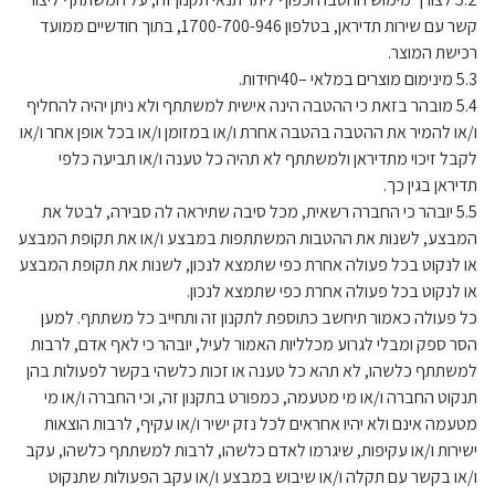
קשר עם שירות תדיראן, בטלפון 1700-700-946, בתוך חודשיים ממועד
רכישת המוצר.
5.3 מינימום מוצרים במלאי –40יחידות.
5.4 מובהר בזאת כי ההטבה הינה אישית למשתתף ולא ניתן יהיה להחליף
ו/או להמיר את ההטבה בהטבה אחרת ו/או במזומן ו/או בכל אופן אחר ו/או
לקבל זיכוי מתדיראן ולמשתתף לא תהיה כל טענה ו/או תביעה כלפי
תדיראן בגין כך.
5.5 יובהר כי החברה רשאית, מכל סיבה שתיראה לה סבירה, לבטל את
המבצע, לשנות את ההטבות המשתתפות במבצע ו/או את תקופת המבצע
או לנקוט בכל פעולה אחרת כפי שתמצא לנכון, לשנות את תקופת המבצע
או לנקוט בכל פעולה אחרת כפי שתמצא לנכון.
כל פעולה כאמור תיחשב כתוספת לתקנון זה ותחייב כל משתתף. למען
הסר ספק ומבלי לגרוע מכלליות האמור לעיל, יובהר כי לאף אדם, לרבות
למשתתף כלשהו, לא תהא כל טענה או זכות כלשהי בקשר לפעולות בהן
תנקוט החברה ו/או מי מטעמה, כמפורט בתקנון זה, וכי החברה ו/או מי
מטעמה אינם ולא יהיו אחראים לכל נזק ישיר ו/או עקיף, לרבות הוצאות
ישירות ו/או עקיפות, שיגרמו לאדם כלשהו, לרבות למשתתף כלשהו, עקב
ו/או בקשר עם תקלה ו/או שיבוש במבצע ו/או עקב הפעולות שתנקוט