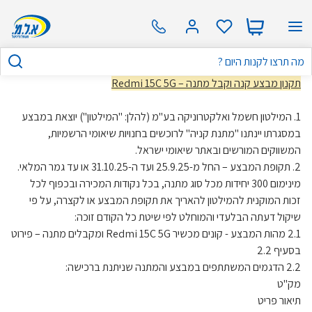
תקנון מבצע קנה וקבל מתנה – Redmi 15C 5G
1. המילטון חשמל ואלקטרוניקה בע"מ (להלן: "המילטון") יוצאת במבצע
במסגרתו יינתנו "מתנת קניה" לרוכשים בחנויות שיאומי הרשמיות,
המשווקים המורשים ובאתר שיאומי ישראל.
2. תקופת המבצע – החל מ-25.9.25 ועד ה-31.10.25 או עד גמר המלאי.
מינימום 300 יחידות מכל סוג מתנה, בכל נקודות המכירה ובכפוף לכל
זכות המוקנית להמילטון להאריך את תקופת המבצע או לקצרה, על פי
שיקול דעתה הבלעדי והמוחלט לפי שיטת כל הקודם זוכה:
2.1 מהות המבצע - קונים מכשיר Redmi 15C 5G ומקבלים מתנה – פירוט
בסעיף 2.2
2.2 הדגמים המשתתפים במבצע והמתנה שניתנת ברכישה:
מק"ט
תיאור פריט