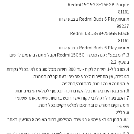
Redmi 15C 5G 8+256GB Purple
81161
אוזניות Redmi Buds 6 Play בצבע שחור
99237
Redmi 15C 5G 8+256GB Black
81161
אוזניות Redmi Buds 6 Play בצבע שחור
3. "המבצע" : קנה מכשיר Redmi 15C 5G וקבל מתנה בהתאם לרשום
בסעיף 2.2.
4. מוגבל ל-1 יחידה ללקוח - עד 300 יחידות מכל סוג במלאי בכלל נקודות
המכירה, אין התחייבות לצבע ספציפי בעת קבלת המתנה.
5. המתנה אינה ניתנת להחזרה/החלפה.
6. המבצע הינו בשיטת כל הקודם זוכה, ובכפוף למלאי המצוי בחנות.
7. המבצע חל רק לגבי לקוח אשר רוכש בחנויות שיאומי,אתר שיאומי
והמשווקים המורשים ובהתאם למלאי הקיים בכל חנות.
8. כללי:
8.1. תקנון המבצע יימצא במשרדי המילטון, רחוב האופה 8 מודיעין ובאתר
שיאומי .
8.2. האמור בתקנון זה נכתב בלשון זכר לשם הנוחות בלבד ומופנה לנשים