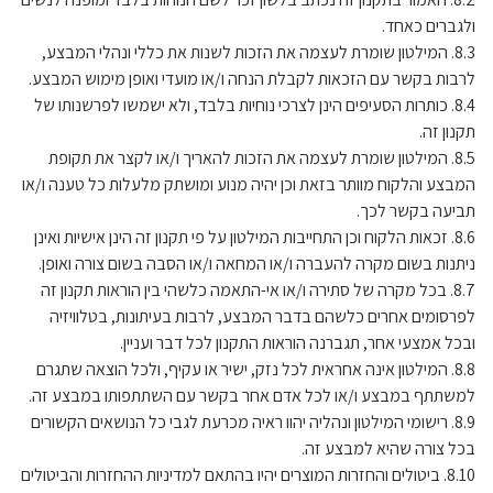
ולגברים כאחד.
8.3. המילטון שומרת לעצמה את הזכות לשנות את כללי ונהלי המבצע,
לרבות בקשר עם הזכאות לקבלת הנחה ו/או מועדי ואופן מימוש המבצע.
8.4. כותרות הסעיפים הינן לצרכי נוחיות בלבד, ולא ישמשו לפרשנותו של
תקנון זה.
8.5. המילטון שומרת לעצמה את הזכות להאריך ו/או לקצר את תקופת
המבצע והלקוח מוותר בזאת וכן יהיה מנוע ומושתק מלעלות כל טענה ו/או
תביעה בקשר לכך.
8.6. זכאות הלקוח וכן התחייבות המילטון על פי תקנון זה הינן אישיות ואינן
ניתנות בשום מקרה להעברה ו/או המחאה ו/או הסבה בשום צורה ואופן.
8.7. בכל מקרה של סתירה ו/או אי-התאמה כלשהי בין הוראות תקנון זה
לפרסומים אחרים כלשהם בדבר המבצע, לרבות בעיתונות, בטלוויזיה
ובכל אמצעי אחר, תגברנה הוראות התקנון לכל דבר ועניין.
8.8. המילטון אינה אחראית לכל נזק, ישיר או עקיף, ולכל הוצאה שתגרם
למשתתף במבצע ו/או לכל אדם אחר בקשר עם השתתפותו במבצע זה.
8.9. רישומי המילטון ונהליה יהוו ראיה מכרעת לגבי כל הנושאים הקשורים
בכל צורה שהיא למבצע זה.
8.10. ביטולים והחזרות המוצרים יהיו בהתאם למדיניות ההחזרות והביטולים