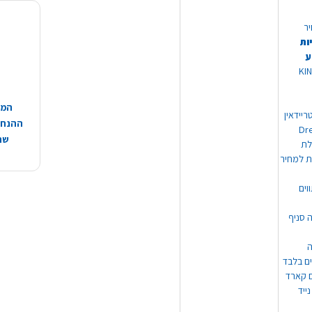
יר
ות
ע
 מוצרי KING
המח
ריידאין
ההנחות
וי Dream
שהמ
ת למחיר
וים
ה סניף
ה
ים בלבד
ים קארד
ייד