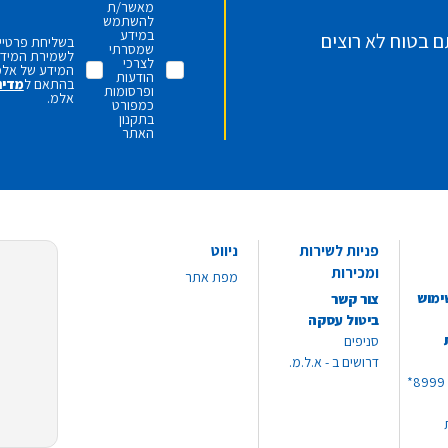
מאשר/ת
להשתמש
במידע
ם בטוח לא רוצים
בשליחת פרטיי,
שמסרתי
לשמירת המידע 
לצרכי
המידע של אלמ
הודעות
בהתאם ל
מדינ
ופרסומות
אלמ.
כמפורט
בתקנון
האתר
פניות לשירות
ניווט
ומכירות
מפת אתר
ימוש
צור קשר
ביטול עסקה
סניפים
דרושים ב - א.ל.מ.