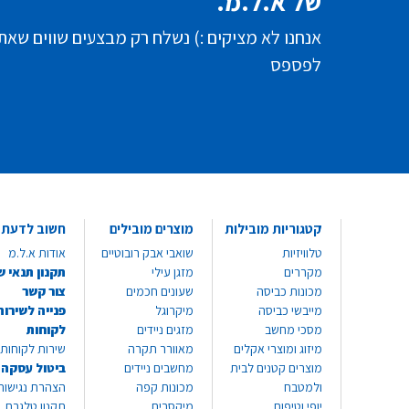
של א.ל.מ.
אנחנו לא מציקים :) נשלח רק מבצעים שווים שאת
לפספס
קטגוריות מובילות
מוצרים מובילים
חשוב לדעת
טלוויזיות
שואבי אבק רובוטיים
אודות א.ל.מ
מקררים
מזגן עילי
תקנון תנאי ש
מכונות כביסה
שעונים חכמים
צור קשר
מייבשי כביסה
מיקרוגל
פנייה לשירות
מסכי מחשב
מזגים ניידים
לקוחות
מיזוג ומוצרי אקלים
מאוורר תקרה
שירות לקוחות 8999*
מוצרים קטנים לבית
מחשבים ניידים
ביטול עסקה
ולמטבח
מכונות קפה
הצהרת נגישות
יופי וטיפוח
מיקסרים
תקנון טלגרם