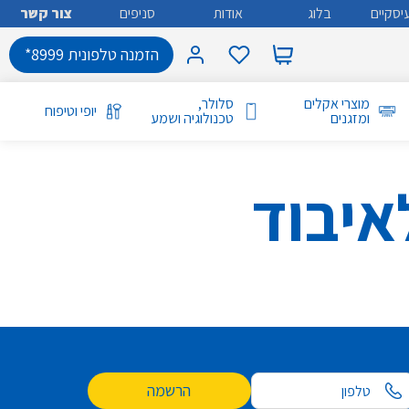
יסקיים
בלוג
אודות
סניפים
צור קשר
הזמנה טלפונית 8999*
מוצרי אקלים
סלולר,
יופי וטיפוח
ומזגנים
טכנולוגיה ושמע
איבוד
הרשמה