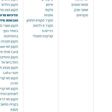
סמארטפונים
אייפון
תקנון ניוזלטר
שואבי אבק
גלקסי
תקנון הצע מח
מקפיאים
אוזניות
מדיניות פרטי
מקרר מקפיא תחתון
ואבטחת מיד
מקרר 4 דלתות
תקנון
כיריים גז
במחיר נמוך
קורקינט חשמלי
בהתחייבות
תקנון תוכנית ט
תקנון תו
Card סניפי אילת
תקנון התחייבו
הזול בישראל
תקנון מבצע תו
תנורי Lofra
תקנון תווי קניי
חדרה
תקנון תווי קניי
לסניפים הפיזי
תקנון תווי דר
בקניית מחשב נ
ASUS