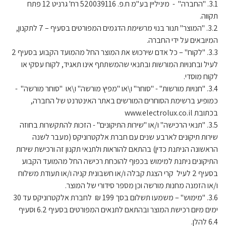
3.1. "החברה" - מיניליין בע"מ ח.פ. 520039116 רח' גרניט 12 פתח
תקווה.
3.2. "המוצר" תנור בנוי מרשימת הדגמים המפורטים בסעיף – 7 לתקנון,
המיובאים על ידי החברה.
3.3. "לקוח" – כל אדם שירכוש את המוצר החל מהמועד הקבוע בסעיף 2
לעיל ובחנויות המורשות ובתנאי שהמשתתף אינו תאגיד, לקוח עסקי או
לקוח מוסדי.
3.4. "חנויות מורשות" - "סוחר" ו\או "מפיץ מורשה" ו\או "סוחר מורשה" -
כמופיע ברשימת הסוחרים המורשים באתר האינטרנט של החברה,
בכתובת www.electrolux.co.il
3.5. "תנאי הרכישה" ו/או "שירות התיקונים" - הזכות להתקשרות בחוזה
שירות תיקונים לארבע שנים עם חברת אלקטרוניקס (מעבר לשנה
הראשונה הניתנת כדין) בהתאם להוראות ולתנאי תקנון זה ורכישת שירות
התיקונים ניתנת למימוש בכפוף להוכחת רכישה החל מהמועד הקבוע
בסעיף 2 לעיל קרי הצגת קבלה ו/או חשבונית קניה ו/או תעודת משלוח
ו/או הזמנה מחנות מורשה וכן מספר סידורי של המוצר.
3.6. "מימוש" – משמעו תשלום בסך 199 ₪ לחברת אלקטרוניקס עד 30
ימים מיום רכישת המוצר ובהתאם לתנאים המפורטים בסעיף 6.2 וסעיף
6.4 להלן.