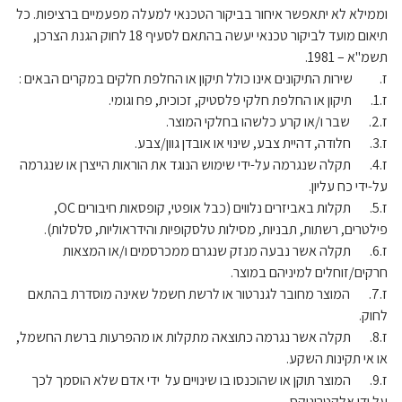
וממילא לא יתאפשר איחור בביקור הטכנאי למעלה מפעמיים ברציפות. כל
תיאום מועד לביקור טכנאי יעשה בהתאם לסעיף 18 לחוק הגנת הצרכן,
תשמ"א – 1981.
ז. שירות התיקונים אינו כולל תיקון או החלפת חלקים במקרים הבאים :
ז.1. תיקון או החלפת חלקי פלסטיק, זכוכית, פח וגומי.
ז.2. שבר ו/או קרע כלשהו בחלקי המוצר.
ז.3. חלודה, דהיית צבע, שינוי או אובדן גוון/צבע.
ז.4. תקלה שנגרמה על-ידי שימוש הנוגד את הוראות הייצרן או שנגרמה
על-ידי כח עליון.
ז.5. תקלות באביזרים נלווים (כבל אופטי, קופסאות חיבורים OC,
פילטרים, רשתות, תבניות, מסילות טלסקופיות והידראוליות, סלסלות).
ז.6. תקלה אשר נבעה מנזק שנגרם ממכרסמים ו/או המצאות
חרקים/זוחלים למיניהם במוצר.
ז.7. המוצר מחובר לגנרטור או לרשת חשמל שאינה מוסדרת בהתאם
לחוק.
ז.8. תקלה אשר נגרמה כתוצאה מתקלות או מהפרעות ברשת החשמל,
או אי תקינות השקע.
ז.9. המוצר תוקן או שהוכנסו בו שינויים על ידי אדם שלא הוסמך לכך
על ידי אלקטרוניקס.