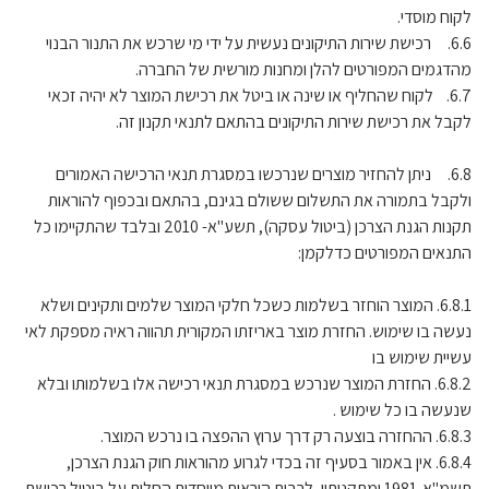
לקוח מוסדי.
6.6. רכישת שירות התיקונים נעשית על ידי מי שרכש את התנור הבנוי
מהדגמים המפורטים להלן ומחנות מורשית של החברה.
6.7. לקוח שהחליף או שינה או ביטל את רכישת המוצר לא יהיה זכאי
לקבל את רכישת שירות התיקונים בהתאם לתנאי תקנון זה.
6.8. ניתן להחזיר מוצרים שנרכשו במסגרת תנאי הרכישה האמורים
ולקבל בתמורה את התשלום ששולם בגינם, בהתאם ובכפוף להוראות
תקנות הגנת הצרכן (ביטול עסקה), תשע"א- 2010 ובלבד שהתקיימו כל
התנאים המפורטים כדלקמן:
6.8.1. המוצר הוחזר בשלמות כשכל חלקי המוצר שלמים ותקינים ושלא
נעשה בו שימוש. החזרת מוצר באריזתו המקורית תהווה ראיה מספקת לאי
עשיית שימוש בו
6.8.2. החזרת המוצר שנרכש במסגרת תנאי רכישה אלו בשלמותו ובלא
שנעשה בו כל שימוש .
6.8.3. ההחזרה בוצעה רק דרך ערוץ ההפצה בו נרכש המוצר.
6.8.4. אין באמור בסעיף זה בכדי לגרוע מהוראות חוק הגנת הצרכן,
תשמ"א-1981 ומתקנותיו, לרבות הוראות מיוחדות החלות על ביטול רכישת