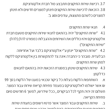
3.7. רכישת שירות התיקונים תתבצע מול חברת אלקטרוניקס.
3.8. הזכאות לרכישת שירות התיקונים תינתן למוצרים חדשים ולא תינתן
למוצרים כלשהם מתצוגות, עודפים וסוג ב'.
4. תנאי שרות התיקונים:
4.1 "שרות התיקונים" יהיה בהתאם לתנאי שירות התיקונים מטעם חברת
אלקטרוניקס ויהיו כוללים את השירותים וההגבלות כמפורט להלן (להלן:
"שירות התיקונים"):
4.2 "שרות התיקונים" יינתן ע"י אלקטרוניקס בלבד ועל אחריותה
הבלעדית. מובהר כי החברה אינה צד להתקשרות בין אלקטרוניקס ללקוח
למתן שרות התיקונים.
4.3 שירות התיקונים שינתן במסגרת הזכאות יהיה בהתאם לתנאים
כדלקמן:
א. השתתפות הלקוח בעלות כל ביקור טכנאי במענו של הלקוח בסך 99
₪ אשר ישולמו לאלקטרוניקס במעמד פתיחת קריאת שירות עבור המוצר.
תשלום זה יהיה תקף לכל הביקורים , ככל שידרשו, למשך 6 חודשים מיום
פתיחת הקריאה.
ב. שירות התיקונים עבור המוצר אשר פרטיו רשומים בתעודת שירות
התיקונים מטעם אלקטרוניקס הינם למשך ארבע שנים מתום שנת