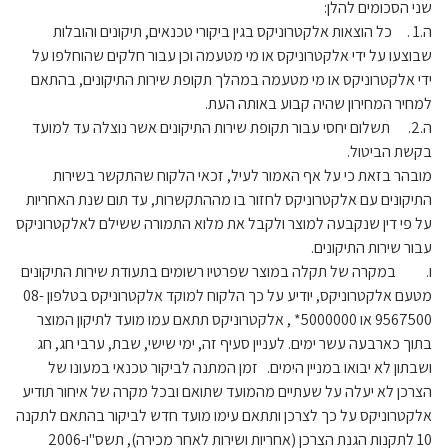
שני הסכומים להלן:
ה.1 . כל הוצאות אלקטרוניקס בגין ביקורי טכנאים, תיקונים והובלות
שבוצעו על ידי אלקטרוניקס או מי מטעמה וכן עבור חלקים שהוחלפו על
ידי אלקטרוניקס או מי מטעמה במהלך תקופת שירות התיקונים, בהתאם
למחיר המחירון שהיה קבוע באותה העת.
ה.2. תשלום יחסי עבור תקופת שירות התיקונים אשר נוצלה עד למועד
בקשת הביטול.
מובהר בזאת כי על אף האמור לעיל, זכאי הלקוח שהתקשר בשירות
התיקונים עם אלקטרוניקס לחזור בו מההתקשרות, עד תום שנת האחריות
על פי דין שנקבעה למוצר ולקבל את מלוא התמורה ששילם לאלקטרוניקס
עבור שירות התיקונים.
ו. במקרה של תקלה במוצר שפרטיו רשומים בתעודת שירות התיקונים
מטעם אלקטרוניקס, יודיע על כך הלקוח למוקד אלקטרוניקס בטלפון 08-
9567500 או 5000000* , אלקטרוניקס תתאם עמו מועד לתיקון המוצר
בתוך כארבעה עשר ימים. לעניין סעיף זה, ימי שישי, שבת, ערבי חג, חג
ושבתון לא יבואו במניין הימים. זמן המתנה לביקור טכנאי במעונו של
הצרכן לא יעלה על שעתיים מהמועד שתואם ובכל מקרה של איחור תודיע
אלקטרוניקס על כך לצרכן ותתאם עימו מועד חדש לביקור בהתאם לתקנה
10 לתקנות הגנת הצרכן (אחריות ושירות לאחר מכירה), תשס"ו-2006