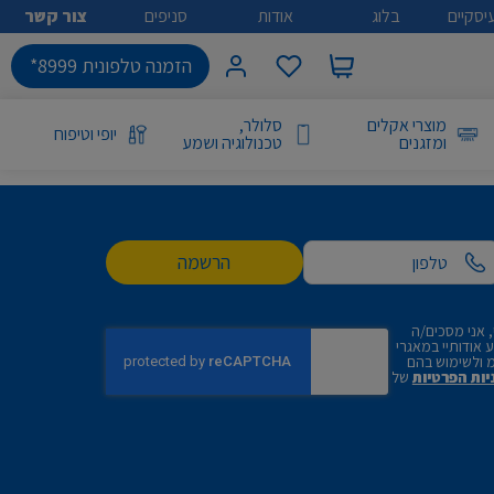
יסקיים
בלוג
אודות
סניפים
צור קשר
הזמנה טלפונית 8999*
מוצרי אקלים
סלולר,
יופי וטיפוח
ומזגנים
טכנולוגיה ושמע
הרשמה
 אני מסכים/ה
אודותיי במאגרי
 ולשימוש בהם
יות הפרטיות
של