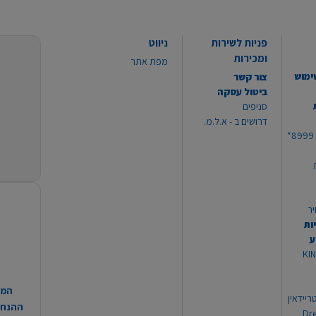
פניות לשירות
ניווט
ומכירות
מפת אתר
ימוש
צור קשר
ביטול עסקה
סניפים
דרושים ב - א.ל.מ.
יר
ות
ע
 מוצרי KING
המח
ריידאין
ההנחות
וי Dream