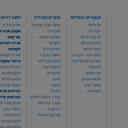
קטגוריות מובילות
מוצרים מובילים
חשוב לדעת
טלוויזיות
שואבי אבק רובוטיים
אודות א.ל.מ
מקררים
מזגן עילי
תקנון תנאי ש
מכונות כביסה
שעונים חכמים
צור קשר
מייבשי כביסה
מיקרוגל
פנייה לשירות
מסכי מחשב
מזגים ניידים
לקוחות
מיזוג ומוצרי אקלים
מאוורר תקרה
שירות לקוחות 8999*
מוצרים קטנים לבית
מחשבים ניידים
ביטול עסקה
ולמטבח
מכונות קפה
הצהרת נגישות
יופי וטיפוח
מיקסרים
תקנון טלגרם
סמארטפונים
אייפון
תקנון ניוזלטר
שואבי אבק
גלקסי
תקנון הצע מח
מקפיאים
אוזניות
מדיניות פרטי
מקרר מקפיא תחתון
ואבטחת מיד
מקרר 4 דלתות
תקנון
כיריים גז
במחיר נמוך
קורקינט חשמלי
בהתחייבות
תקנון תוכנית ט
תקנון תו