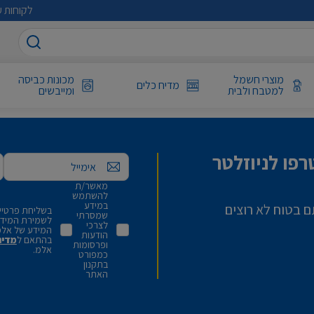
לקוחות ע
מוצרי חשמל
מכונות כביסה
מדיח כלים
למטבח ולבית
ומייבשים
פו לניוזלטר
אימייל
מאשר/ת
להשתמש
במידע
ם בטוח לא רוצים
בשליחת פרטיי,
שמסרתי
לשמירת המידע 
לצרכי
המידע של אלמ
הודעות
בהתאם ל
מדינ
ופרסומות
אלמ.
כמפורט
בתקנון
האתר