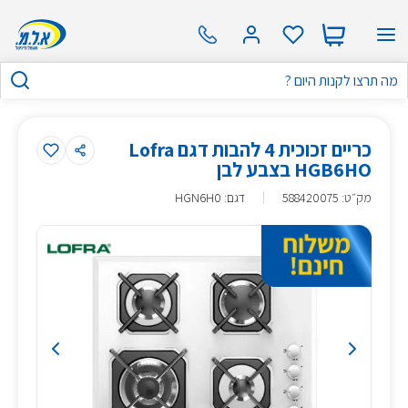
כריים זכוכית 4 להבות דגם Lofra
HGB6HO בצבע לבן
מק״ט
:
588420075
דגם: HGN6H0