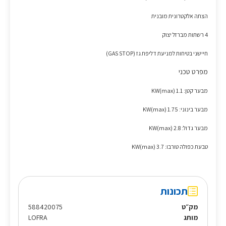
הצתה אלקטרונית מובנית
4 רשתות מברזל יצוק
חיישני בטיחות למניעת דליפת גז (GAS STOP)
מפרט טכני
מבער קטן: KW(max) 1.1
מבער בינוני: KW(max) 1.75
מבער גדול: KW(max) 2.8
טבעת כפולה טורבו: KW(max) 3.7
תכונות
מק״ט
588420075
מותג
LOFRA