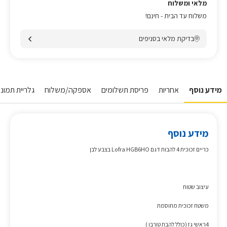
מלאי ומשלוח
משלוח עד הבית - חינם!
בדיקת מלאי בסניפים
מידע נוסף
אחריות
פריסת תשלומים
אספקה/משלוח
גלריית תמונו
מידע נוסף
כריים זכוכית 4 להבות דגם Lofra HGB6HO בצבע לבן
עיצוב שטוח
משטח זכוכית מחוסמת
4ראשי גז (כולל להבת טורבו )