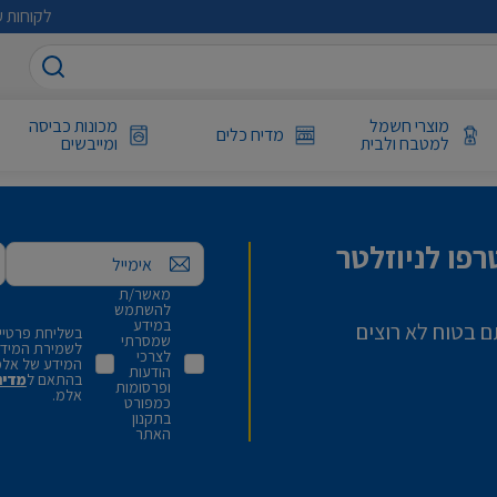
לקוחות ע
מוצרי חשמל
מכונות כביסה
מדיח כלים
למטבח ולבית
ומייבשים
פו לניוזלטר
אימייל
מאשר/ת
להשתמש
במידע
ם בטוח לא רוצים
בשליחת פרטיי,
שמסרתי
לשמירת המידע 
לצרכי
המידע של אלמ
הודעות
בהתאם ל
מדינ
ופרסומות
אלמ.
כמפורט
בתקנון
האתר