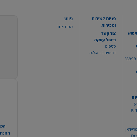
פניות לשירות
ניווט
ומכירות
מפת אתר
ימוש
צור קשר
ביטול עסקה
סניפים
דרושים ב - א.ל.מ.
יר
ות
ע
 מוצרי KING
המח
ריידאין
ההנחות
וי Dream