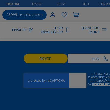
יסקיים
בלוג
אודות
סניפים
צור קשר
הזמנה טלפונית 8999*
מוצרי אקלים
סלולר,
יופי וטיפוח
ומזגנים
טכנולוגיה ושמע
הרשמה
 אני מסכים/ה
אודותיי במאגרי
 ולשימוש בהם
יות הפרטיות
של