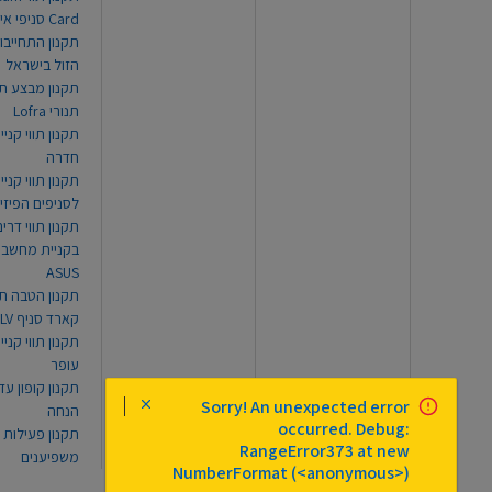
Card סניפי אילת
תקנון התחייבו
הזול בישראל
תקנון מבצע תו
תנורי Lofra
תקנון תווי קניי
חדרה
תקנון תווי קניי
לסניפים הפיזי
תקנון תווי דר
בקניית מחשב נ
ASUS
תקנון הטבה תו
קארד סניף TLV
תקנון תווי קנייה
עופר
Sorry! An unexpected error
הנחה
occurred. Debug:
תקנון פעילות
RangeError373 at new
משפיענים
NumberFormat (<anonymous>)