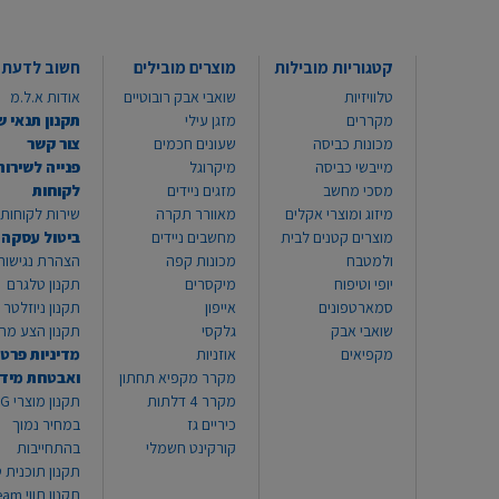
קטגוריות מובילות
מוצרים מובילים
חשוב לדעת
טלוויזיות
שואבי אבק רובוטיים
אודות א.ל.מ
מקררים
מזגן עילי
תקנון תנאי ש
מכונות כביסה
שעונים חכמים
צור קשר
מייבשי כביסה
מיקרוגל
פנייה לשירות
מסכי מחשב
מזגים ניידים
לקוחות
מיזוג ומוצרי אקלים
מאוורר תקרה
שירות לקוחות 8999*
מוצרים קטנים לבית
מחשבים ניידים
ביטול עסקה
ולמטבח
מכונות קפה
הצהרת נגישות
יופי וטיפוח
מיקסרים
תקנון טלגרם
סמארטפונים
אייפון
תקנון ניוזלטר
שואבי אבק
גלקסי
תקנון הצע מח
מקפיאים
אוזניות
מדיניות פרטי
מקרר מקפיא תחתון
ואבטחת מיד
מקרר 4 דלתות
תקנון
כיריים גז
במחיר נמוך
קורקינט חשמלי
בהתחייבות
תקנון תוכנית ט
תקנון תו