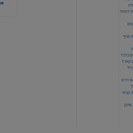
שהמ
ת למחיר
וים
ה סניף
ה
ים בלבד
ים קארד
ייד
וי דרים
 קניוני
תקנון קופון עד 10%