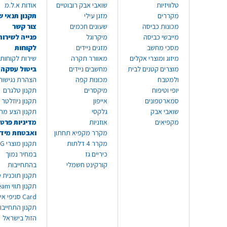
טלוויזיות
שואבי אבק רובוטיים
אודות א.ל.מ
מקררים
מזגן עילי
תקנון תנאי ש
מכונות כביסה
שעונים חכמים
צור קשר
מייבשי כביסה
מיקרוגל
פנייה לשירות
מסכי מחשב
מזגים ניידים
לקוחות
מיזוג ומוצרי אקלים
מאוורר תקרה
שירות לקוחות 8999*
מוצרים קטנים לבית
מחשבים ניידים
ביטול עסקה
ולמטבח
מכונות קפה
הצהרת נגישות
יופי וטיפוח
מיקסרים
תקנון טלגרם
סמארטפונים
אייפון
תקנון ניוזלטר
שואבי אבק
גלקסי
תקנון הצע מח
מקפיאים
אוזניות
מדיניות פרטי
מקרר מקפיא תחתון
ואבטחת מיד
מקרר 4 דלתות
תקנון
כיריים גז
במחיר נמוך
קורקינט חשמלי
בהתחייבות
תקנון תוכנית ט
תקנון תו
Card סניפי אילת
תקנון התחייבו
הזול בישראל