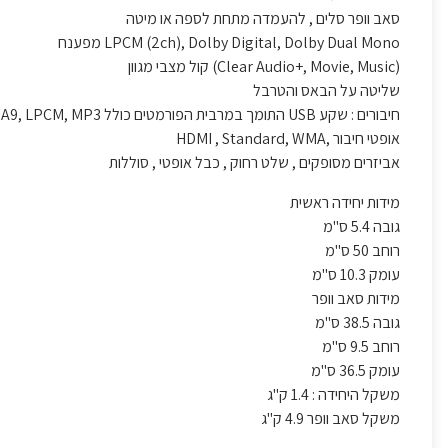
סאב וופר סלים , להעמדה מתחת לספה או מיטה
(2ch), Dolby Digital, Dolby Dual Mono מפענח
LPCM
(Clear Audio+, Movie, Music) קול מצבי מגוון
שליטה על הבאס והטרבל
חיבורים : שקע
USB
התומך במרבית הפורמטים כולל WMA9,
, MP3
LPCM
אופטי חיבור ,
WMA
, Standard,
HDMI
אביזרים מסופקים , שלט רחוק , כבל אופטי , סוללות
מידות יחידה ראשית
גובה 5.4 ס"מ
רוחב 50 ס"מ
עומק 10.3 ס"מ
מידות סאב וופר
גובה 38.5 ס"מ
רוחב 9.5 ס"מ
עומק 36.5 ס"מ
משקל היחידה : 1.4 ק"ג
משקל סאב וופר 4.9 ק"ג