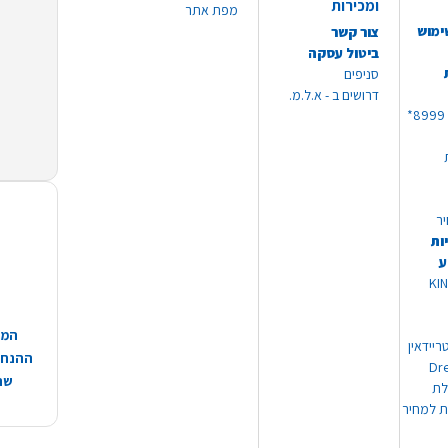
ומכירות
מפת אתר
ימוש
צור קשר
ביטול עסקה
סניפים
דרושים ב - א.ל.מ.
יר
ות
ע
 מוצרי KING
המח
ריידאין
ההנחות
וי Dream
שהמ
ת למחיר