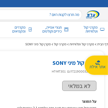
מקרני קול
תנורי אפייה,
מקררים
וטלוויזיות
כיריים וקולטים
ומקפיאים
דף הבית
מקרני קול וטלוויזיות
מקרני קול
מקרן קול מיני SONY
מקרן קול מיני SONY
אתר אילת
מק״ט
:
721900031
דגם: HT-MT301
לא במלאי
על המוצר