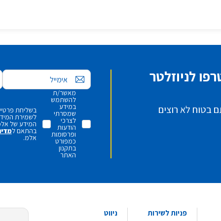
פו לניוזלטר
אימייל
מאשר/ת
להשתמש
במידע
ם בטוח לא רוצים
בשליחת פרטיי,
שמסרתי
לשמירת המידע 
לצרכי
המידע של אלמ
הודעות
בהתאם ל
מדינ
ופרסומות
אלמ.
כמפורט
בתקנון
האתר
פניות לשירות
ניווט