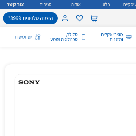
יסקיים
בלוג
אודות
סניפים
צור קשר
הזמנה טלפונית 8999*
מוצרי אקלים
סלולר,
יופי וטיפוח
ומזגנים
טכנולוגיה ושמע