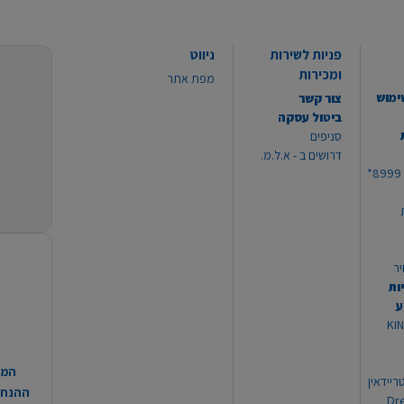
פניות לשירות
ניווט
ומכירות
מפת אתר
ימוש
צור קשר
ביטול עסקה
סניפים
דרושים ב - א.ל.מ.
יר
ות
ע
 מוצרי KING
המח
ריידאין
ההנחות
וי Dream