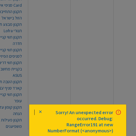
Card סניפי אילת
תקנון התחייבו
הזול בישראל
תקנון מבצע תו
תנורי Lofra
תקנון תווי קניי
חדרה
תקנון תווי קניי
לסניפים הפיזי
תקנון תווי דר
בקניית מחשב נ
ASUS
תקנון הטבה תו
קארד סניף TLV
תקנון תווי קנייה
עופר
Sorry! An unexpected error
הנחה
occurred. Debug:
תקנון פעילות
RangeError191 at new
משפיענים
NumberFormat (<anonymous>)