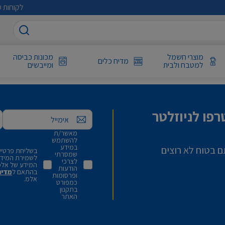
לקוחות ע
מוצרי חשמל
מכונות כביסה
מדיח כלים
למטבח ולבית
ומייבשים
פו לניוזלטר
אימייל
מאשר/ת
להשתמש
במידע
ם בטוח לא רוצים
בשליחת פרטיי,
שמסרתי
לשמירת המידע 
לצרכי
המידע של אלמ
הודעות
בהתאם ל
מדינ
ופרסומות
אלמ.
כמפורט
בתקנון
האתר