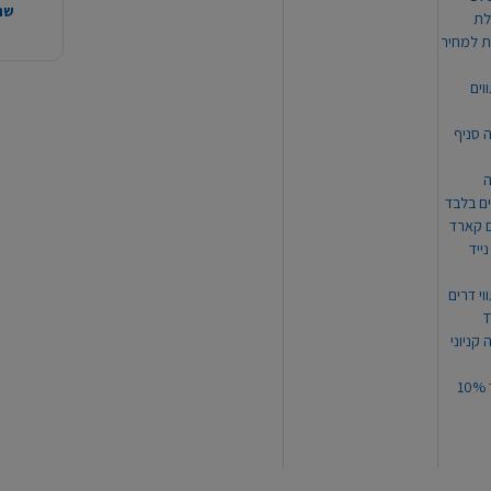
שהמ
ת למחיר
וים
ה סניף
ה
ים בלבד
ים קארד
ייד
וי דרים
 קניוני
תקנון קופון עד 10%