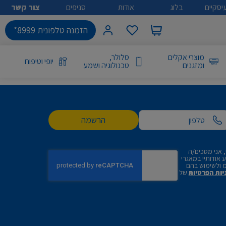
יסקיים
בלוג
אודות
סניפים
צור קשר
הזמנה טלפונית 8999*
מוצרי אקלים
סלולר,
יופי וטיפוח
ומזגנים
טכנולוגיה ושמע
הרשמה
 אני מסכים/ה
אודותיי במאגרי
 ולשימוש בהם
יות הפרטיות
של