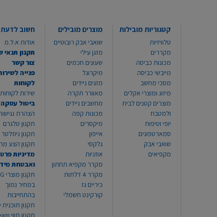
קטגוריות מובילות
מוצרים מובילים
חשוב לדעת
טלוויזיות
שואבי אבק רובוטיים
אודות א.ל.מ
מקררים
מזגן עילי
תקנון תנאי ש
מכונות כביסה
שעונים חכמים
צור קשר
מייבשי כביסה
מיקרוגל
פנייה לשירות
מסכי מחשב
מזגים ניידים
לקוחות
מיזוג ומוצרי אקלים
מאוורר תקרה
שירות לקוחות 8999*
מוצרים קטנים לבית
מחשבים ניידים
ביטול עסקה
ולמטבח
מכונות קפה
הצהרת נגישות
יופי וטיפוח
מיקסרים
תקנון טלגרם
סמארטפונים
אייפון
תקנון ניוזלטר
שואבי אבק
גלקסי
תקנון הצע מח
מקפיאים
אוזניות
מדיניות פרטי
מקרר מקפיא תחתון
ואבטחת מיד
מקרר 4 דלתות
תקנון
כיריים גז
במחיר נמוך
קורקינט חשמלי
בהתחייבות
תקנון תוכנית ט
תקנון תו