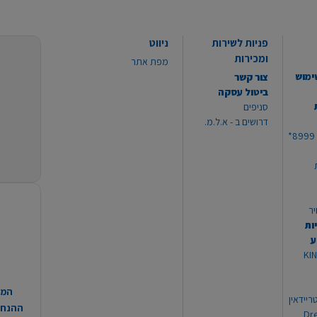
פניות לשירות
ניווט
ומכירות
מפת אתר
ימוש
צור קשר
ביטול עסקה
סניפים
דרושים ב - א.ל.מ.
יר
ות
ע
 מוצרי KING
המח
ריידאין
ההנחות
וי Dream