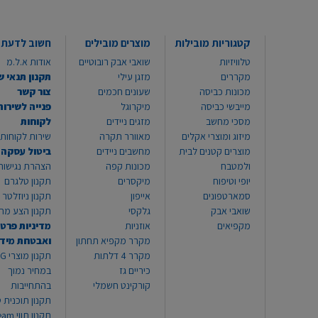
קטגוריות מובילות
מוצרים מובילים
חשוב לדעת
טלוויזיות
שואבי אבק רובוטיים
אודות א.ל.מ
מקררים
מזגן עילי
תקנון תנאי ש
מכונות כביסה
שעונים חכמים
צור קשר
מייבשי כביסה
מיקרוגל
פנייה לשירות
מסכי מחשב
מזגים ניידים
לקוחות
מיזוג ומוצרי אקלים
מאוורר תקרה
שירות לקוחות 8999*
מוצרים קטנים לבית
מחשבים ניידים
ביטול עסקה
ולמטבח
מכונות קפה
הצהרת נגישות
יופי וטיפוח
מיקסרים
תקנון טלגרם
סמארטפונים
אייפון
תקנון ניוזלטר
שואבי אבק
גלקסי
תקנון הצע מח
מקפיאים
אוזניות
מדיניות פרטי
מקרר מקפיא תחתון
ואבטחת מיד
מקרר 4 דלתות
תקנון
כיריים גז
במחיר נמוך
קורקינט חשמלי
בהתחייבות
תקנון תוכנית ט
תקנון תו