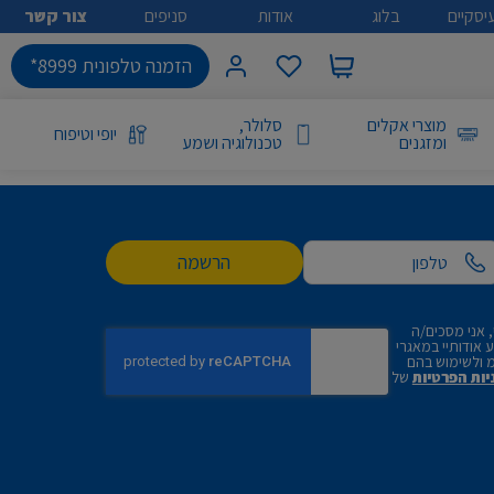
יסקיים
בלוג
אודות
סניפים
צור קשר
הזמנה טלפונית 8999*
מוצרי אקלים
סלולר,
יופי וטיפוח
ומזגנים
טכנולוגיה ושמע
הרשמה
 אני מסכים/ה
אודותיי במאגרי
 ולשימוש בהם
יות הפרטיות
של