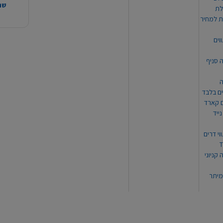
שהמ
ת למחיר
וים
ה סניף
ה
ים בלבד
ים קארד
ייד
וי דרים
 קניוני
מיתר