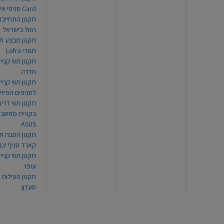
Card סניפי אילת
תקנון התחייבו
הזול בישראל
תקנון מבצע תו
תנורי Lofra
תקנון תווי קניי
חדרה
תקנון תווי קניי
לסניפים הפיזי
תקנון תווי דר
בקניית מחשב נ
ASUS
תקנון הטבה תו
קארד סניף TLV
תקנון תווי קנייה
עופר
תקנון פעילות 
סעדון