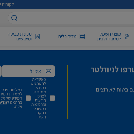
לקוחות ע
מוצרי חשמל
מכונות כביסה
מדיח כלים
למטבח ולבית
ומייבשים
פו לניוזלטר
אימייל
מאשר/ת
להשתמש
במידע
ם בטוח לא רוצים
בשליחת פרטיי,
שמסרתי
לשמירת המידע 
לצרכי
המידע של אלמ
הודעות
בהתאם ל
מדינ
ופרסומות
אלמ.
כמפורט
בתקנון
האתר