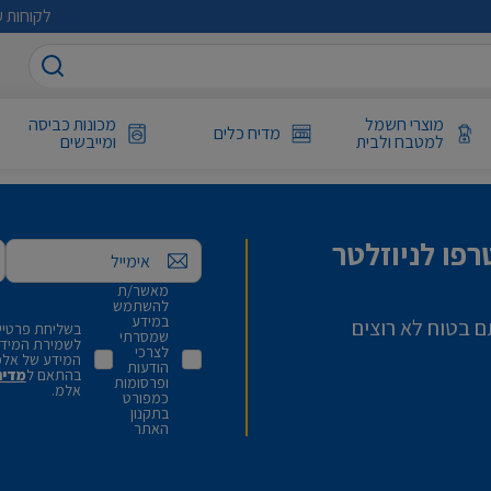
לקוחות ע
מוצרי חשמל
מכונות כביסה
מדיח כלים
למטבח ולבית
ומייבשים
פו לניוזלטר
אימייל
מאשר/ת
להשתמש
במידע
ם בטוח לא רוצים
בשליחת פרטיי,
שמסרתי
לשמירת המידע 
לצרכי
המידע של אלמ
הודעות
בהתאם ל
מדינ
ופרסומות
אלמ.
כמפורט
בתקנון
האתר