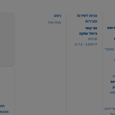
פניות לשירות
ניווט
ומכירות
מפת אתר
ימוש
צור קשר
ביטול עסקה
סניפים
דרושים ב - א.ל.מ.
יר
ות
ע
 מוצרי KING
המח
ריידאין
ההנחות
וי Dream