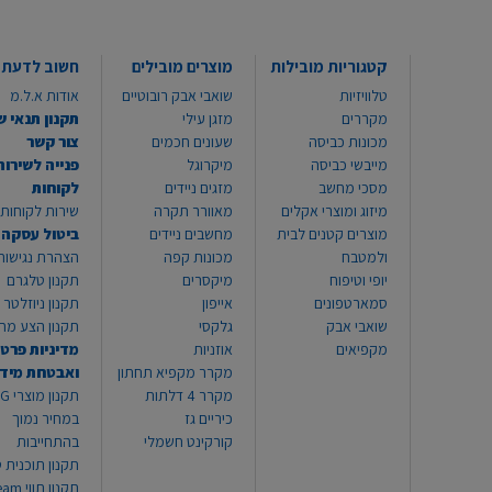
קטגוריות מובילות
מוצרים מובילים
חשוב לדעת
טלוויזיות
שואבי אבק רובוטיים
אודות א.ל.מ
מקררים
מזגן עילי
תקנון תנאי ש
מכונות כביסה
שעונים חכמים
צור קשר
מייבשי כביסה
מיקרוגל
פנייה לשירות
מסכי מחשב
מזגים ניידים
לקוחות
מיזוג ומוצרי אקלים
מאוורר תקרה
שירות לקוחות 8999*
מוצרים קטנים לבית
מחשבים ניידים
ביטול עסקה
ולמטבח
מכונות קפה
הצהרת נגישות
יופי וטיפוח
מיקסרים
תקנון טלגרם
סמארטפונים
אייפון
תקנון ניוזלטר
שואבי אבק
גלקסי
תקנון הצע מח
מקפיאים
אוזניות
מדיניות פרטי
מקרר מקפיא תחתון
ואבטחת מיד
מקרר 4 דלתות
תקנון
כיריים גז
במחיר נמוך
קורקינט חשמלי
בהתחייבות
תקנון תוכנית ט
תקנון תו