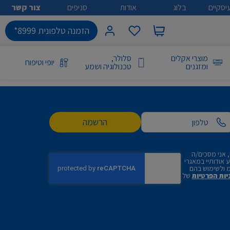
יסקיים
בלוג
אודות
סניפים
צור קשר
הזמנה טלפונית 8999*
מוצרי אקלים
סלולר,
יופי וטיפוח
ומזגנים
טכנולוגיה ושמע
הרשמה
 אני מסכים/ה
אודותיי במאגרי
 ולשימוש בהם
יות הפרטיות
של