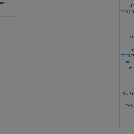
שהמ
ת למחיר
וים
ה סניף
ה
ים בלבד
ים קארד
ייד
וי דרים
 קניוני
תקנון קופון עד 10%