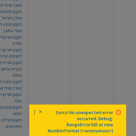
Card סניפי אילת
תקנון התחייבו
הזול בישראל
תקנון מבצע תו
תנורי Lofra
תקנון תווי קניי
חדרה
תקנון תווי קניי
לסניפים הפיזי
תקנון תווי דר
בקניית מחשב נ
ASUS
תקנון הטבה תו
קארד סניף TLV
תקנון תווי קנייה
עופר
Sorry! An unexpected error
הנחה
occurred. Debug:
תקנון פעילות
RangeError38E at new
משפיענים
NumberFormat (<anonymous>)