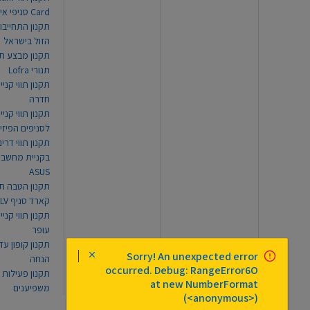
Card סניפי אילת
תקנון התחייבו
הזול בישראל
תקנון מבצע תו
תנורי Lofra
תקנון תווי קניי
חדרה
תקנון תווי קניי
לסניפים הפיזי
תקנון תווי דר
בקניית מחשב נ
ASUS
תקנון הטבה תו
קארד סניף TLV
תקנון תווי קנייה
עופר
Sorry! An unexpected error
הנחה
occurred. Debug: RangeError6O
תקנון פעילות
at new NumberFormat
משפיענים
(<anonymous>)