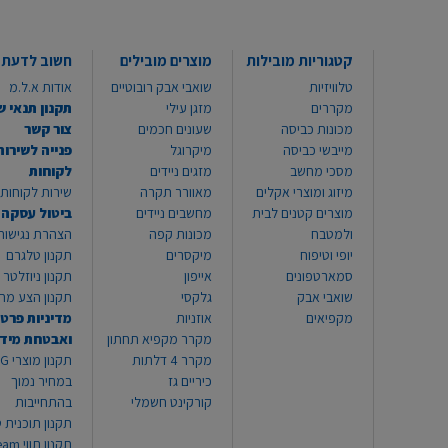
קטגוריות מובילות
מוצרים מובילים
חשוב לדעת
טלוויזיות
שואבי אבק רובוטיים
אודות א.ל.מ
מקררים
מזגן עילי
תקנון תנאי ש
מכונות כביסה
שעונים חכמים
צור קשר
מייבשי כביסה
מיקרוגל
פנייה לשירות
מסכי מחשב
מזגים ניידים
לקוחות
מיזוג ומוצרי אקלים
מאוורר תקרה
שירות לקוחות 8999*
מוצרים קטנים לבית
מחשבים ניידים
ביטול עסקה
ולמטבח
מכונות קפה
הצהרת נגישות
יופי וטיפוח
מיקסרים
תקנון טלגרם
סמארטפונים
אייפון
תקנון ניוזלטר
שואבי אבק
גלקסי
תקנון הצע מח
מקפיאים
אוזניות
מדיניות פרטי
מקרר מקפיא תחתון
ואבטחת מיד
מקרר 4 דלתות
תקנון
כיריים גז
במחיר נמוך
קורקינט חשמלי
בהתחייבות
תקנון תוכנית ט
תקנון תו