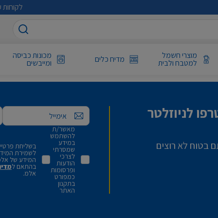
לקוחות ע
מוצרי חשמל
מכונות כביסה
מדיח כלים
למטבח ולבית
ומייבשים
פו לניוזלטר
אימייל
מאשר/ת
להשתמש
במידע
ם בטוח לא רוצים
בשליחת פרטיי,
שמסרתי
לשמירת המידע 
לצרכי
המידע של אלמ
הודעות
בהתאם ל
מדינ
ופרסומות
אלמ.
כמפורט
בתקנון
האתר