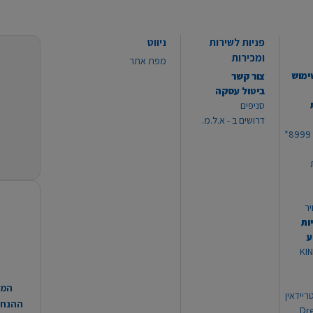
פניות לשירות
ניווט
ומכירות
מפת אתר
ימוש
צור קשר
ביטול עסקה
סניפים
דרושים ב - א.ל.מ.
יר
ות
ע
 מוצרי KING
המח
ריידאין
ההנחות
וי Dream