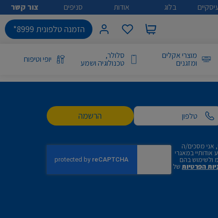
יסקיים
בלוג
אודות
סניפים
צור קשר
הזמנה טלפונית 8999*
מוצרי אקלים
סלולר,
יופי וטיפוח
ומזגנים
טכנולוגיה ושמע
הרשמה
 אני מסכים/ה
אודותיי במאגרי
 ולשימוש בהם
יות הפרטיות
של