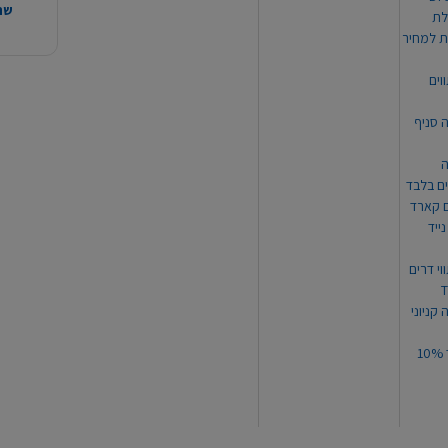
שהמ
ת למחיר
וים
ה סניף
ה
ים בלבד
ים קארד
ייד
וי דרים
 קניוני
תקנון קופון עד 10%