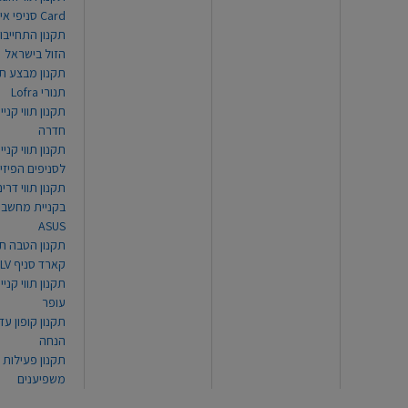
Card סניפי אילת
תקנון התחייבו
הזול בישראל
תקנון מבצע תו
תנורי Lofra
תקנון תווי קניי
חדרה
תקנון תווי קניי
לסניפים הפיזי
תקנון תווי דר
בקניית מחשב נ
ASUS
תקנון הטבה תו
קארד סניף TLV
תקנון תווי קנייה
עופר
הנחה
תקנון פעילות
משפיענים