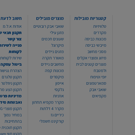
קטגוריות מובילות
מוצרים מובילים
חשוב לדעת
טלוויזיות
שואבי אבק רובוטיים
אודות א.ל.מ
מקררים
מזגן עילי
תקנון תנאי ש
מכונות כביסה
שעונים חכמים
צור קשר
מייבשי כביסה
מיקרוגל
פנייה לשירות
מסכי מחשב
מזגים ניידים
לקוחות
מיזוג ומוצרי אקלים
מאוורר תקרה
שירות לקוחות 8999*
מוצרים קטנים לבית
מחשבים ניידים
ביטול עסקה
ולמטבח
מכונות קפה
הצהרת נגישות
יופי וטיפוח
מיקסרים
תקנון טלגרם
סמארטפונים
אייפון
תקנון ניוזלטר
שואבי אבק
גלקסי
תקנון הצע מח
מקפיאים
אוזניות
מדיניות פרטי
מקרר מקפיא תחתון
ואבטחת מיד
מקרר 4 דלתות
תקנון
כיריים גז
במחיר נמוך
קורקינט חשמלי
בהתחייבות
תקנון תוכנית ט
תקנון תו