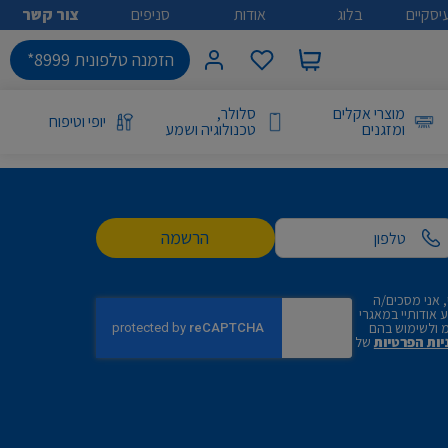
יסקיים
בלוג
אודות
סניפים
צור קשר
הזמנה טלפונית 8999*
מוצרי אקלים
סלולר,
יופי וטיפוח
ומזגנים
טכנולוגיה ושמע
הרשמה
 אני מסכים/ה
אודותיי במאגרי
 ולשימוש בהם
יות הפרטיות
של