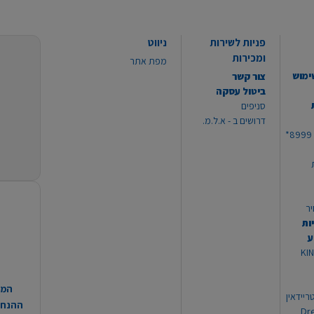
פניות לשירות
ניווט
ומכירות
מפת אתר
ימוש
צור קשר
ביטול עסקה
סניפים
דרושים ב - א.ל.מ.
יר
ות
ע
 מוצרי KING
המח
ריידאין
ההנחות
וי Dream