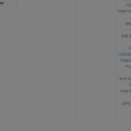
שהמ
ת למחיר
וים
ה סניף
ה
ים בלבד
ים קארד
ייד
וי דרים
 קניוני
תקנון קופון עד 10%