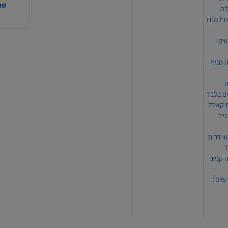
שהמ
ת למחיר
וים
ה סניף
ה
ים בלבד
ים קארד
ייד
וי דרים
 קניוני
תקנון קופון עד 10%