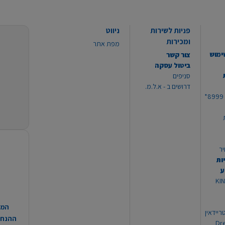
פניות לשירות
ניווט
ומכירות
מפת אתר
ימוש
צור קשר
ביטול עסקה
סניפים
דרושים ב - א.ל.מ.
יר
ות
ע
 מוצרי KING
המח
ריידאין
ההנחות
וי Dream