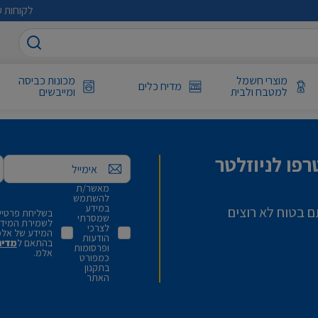
לקוחות ע
מוצרי חשמל
מכונות כביסה
מדיח כלים
למטבח ולבית
ומייבשים
פו לניוזלטר
אימייל
מאשר/ת
להשתמש
במידע
ם בטוח לא רוצים
בשליחת פרטיי,
שמסרתי
לשמירת המידע 
לצרכי
המידע של אלמ
הודעות
בהתאם ל
מדינ
ופרסומות
אלמ.
כמפורט
בתקנון
האתר