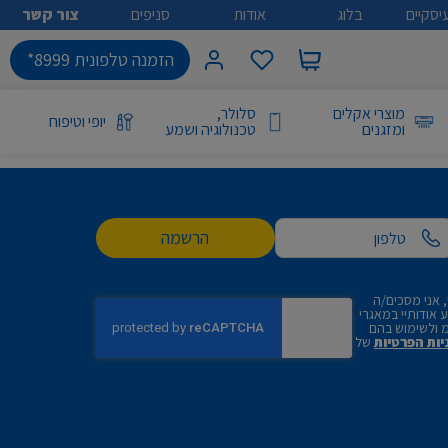
יסקיים
בלוג
אודות
סניפים
צור קשר
הזמנה טלפונית 8999*
מוצרי אקלים
סלולר,
יופי וטיפוח
ומזגנים
טכנולוגיה ושמע
הרשמה
 אני מסכים/ה
אודותיי במאגרי
 ולשימוש בהם
יות הפרטיות
של