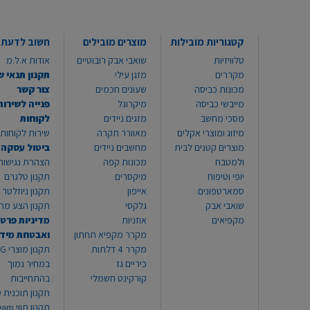
קטגוריות מובילות
מוצרים מובילים
חשוב לדעת
טלוויזיות
שואבי אבק רובוטיים
אודות א.ל.מ
מקררים
מזגן עילי
תקנון תנאי ש
מכונות כביסה
שעונים חכמים
צור קשר
מייבשי כביסה
מיקרוגל
פנייה לשירות
מסכי מחשב
מזגים ניידים
לקוחות
מיזוג ומוצרי אקלים
מאוורר תקרה
שירות לקוחות 8999*
מוצרים קטנים לבית
מחשבים ניידים
ביטול עסקה
ולמטבח
מכונות קפה
הצהרת נגישות
יופי וטיפוח
מיקסרים
תקנון טלגרם
סמארטפונים
אייפון
תקנון ניוזלטר
שואבי אבק
גלקסי
תקנון הצע מח
מקפיאים
אוזניות
מדיניות פרטי
מקרר מקפיא תחתון
ואבטחת מיד
מקרר 4 דלתות
תקנון
כיריים גז
במחיר נמוך
קורקינט חשמלי
בהתחייבות
תקנון תוכנית ט
תקנון תו