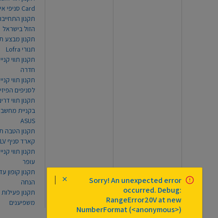
Card סניפי אילת
תקנון התחייבו
הזול בישראל
תקנון מבצע תו
תנורי Lofra
תקנון תווי קניי
חדרה
תקנון תווי קניי
לסניפים הפיזי
תקנון תווי דר
בקניית מחשב נ
ASUS
תקנון הטבה תו
קארד סניף TLV
תקנון תווי קנייה
עופר
Sorry! An unexpected error
הנחה
occurred. Debug:
תקנון פעילות
RangeError20V at new
משפיענים
NumberFormat (<anonymous>)