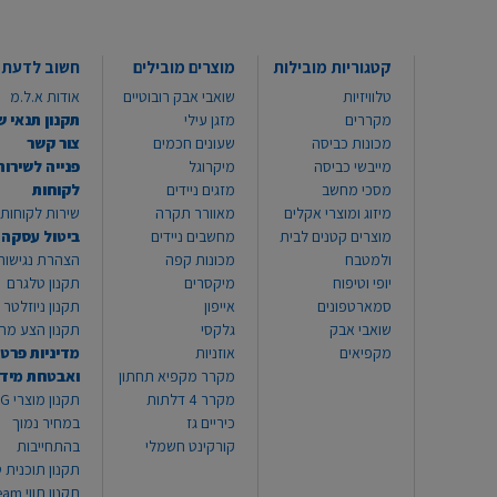
קטגוריות מובילות
מוצרים מובילים
חשוב לדעת
טלוויזיות
שואבי אבק רובוטיים
אודות א.ל.מ
מקררים
מזגן עילי
תקנון תנאי ש
מכונות כביסה
שעונים חכמים
צור קשר
מייבשי כביסה
מיקרוגל
פנייה לשירות
מסכי מחשב
מזגים ניידים
לקוחות
מיזוג ומוצרי אקלים
מאוורר תקרה
שירות לקוחות 8999*
מוצרים קטנים לבית
מחשבים ניידים
ביטול עסקה
ולמטבח
מכונות קפה
הצהרת נגישות
יופי וטיפוח
מיקסרים
תקנון טלגרם
סמארטפונים
אייפון
תקנון ניוזלטר
שואבי אבק
גלקסי
תקנון הצע מח
מקפיאים
אוזניות
מדיניות פרטי
מקרר מקפיא תחתון
ואבטחת מיד
מקרר 4 דלתות
תקנון
כיריים גז
במחיר נמוך
קורקינט חשמלי
בהתחייבות
תקנון תוכנית ט
תקנון תו