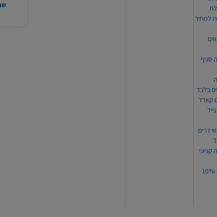
שהמ
ת למחיר
וים
ה סניף
ה
ים בלבד
ים קארד
ייד
וי דרים
 קניוני
תקנון קופון עד 10%