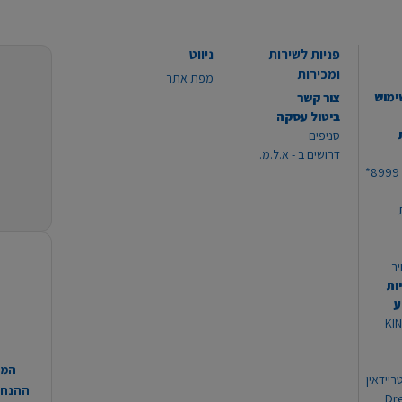
פניות לשירות
ניווט
ומכירות
מפת אתר
ימוש
צור קשר
ביטול עסקה
סניפים
דרושים ב - א.ל.מ.
יר
ות
ע
 מוצרי KING
המח
ריידאין
ההנחות
וי Dream