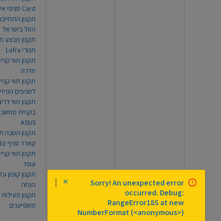
Card סניפי אילת
תקנון התחייבו
הזול בישראל
תקנון מבצע תו
תנורי Lofra
תקנון תווי קניי
חדרה
תקנון תווי קניי
לסניפים הפיזי
תקנון תווי דר
בקניית מחשב נ
ASUS
תקנון הטבה תו
קארד סניף TLV
תקנון תווי קנייה
עופר
Sorry! An unexpected error
הנחה
occurred. Debug:
תקנון פעילות
RangeError18S at new
משפיענים
NumberFormat (<anonymous>)