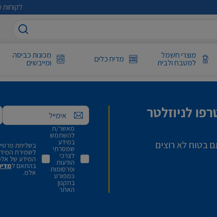
לקוחות ע
מוצרי חשמל
מכונות כביסה
מדיח כלים
למטבח ולבית
ומייבשים
פו לניוזלטר
אימייל
מאשר/ת
להשתמש
במידע
ם בטוח לא רוצים
בשליחת פרטיי,
שמסרתי
לשמירת המידע 
לצרכי
המידע של אלמ
הודעות
בהתאם ל
מדינ
ופרסומות
אלמ.
כמפורט
בתקנון
האתר