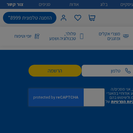
יסקיים
בלוג
אודות
סניפים
צור קשר
הזמנה טלפונית 8999*
מוצרי אקלים
סלולר,
יופי וטיפוח
ומזגנים
טכנולוגיה ושמע
הרשמה
 אני מסכים/ה
אודותיי במאגרי
 ולשימוש בהם
יות הפרטיות
של